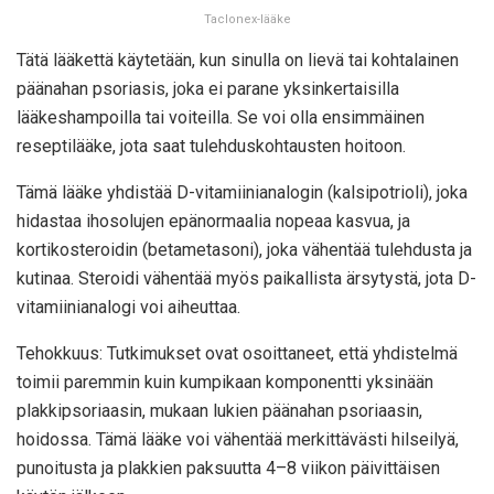
Taclonex-lääke
Tätä lääkettä käytetään, kun sinulla on lievä tai kohtalainen
päänahan psoriasis, joka ei parane yksinkertaisilla
lääkeshampoilla tai voiteilla. Se voi olla ensimmäinen
reseptilääke, jota saat tulehduskohtausten hoitoon.
Tämä lääke yhdistää D-vitamiinianalogin (kalsipotrioli), joka
hidastaa ihosolujen epänormaalia nopeaa kasvua, ja
kortikosteroidin (betametasoni), joka vähentää tulehdusta ja
kutinaa. Steroidi vähentää myös paikallista ärsytystä, jota D-
vitamiinianalogi voi aiheuttaa.
Tehokkuus: Tutkimukset ovat osoittaneet, että yhdistelmä
toimii paremmin kuin kumpikaan komponentti yksinään
plakkipsoriaasin, mukaan lukien päänahan psoriaasin,
hoidossa. Tämä lääke voi vähentää merkittävästi hilseilyä,
punoitusta ja plakkien paksuutta 4–8 viikon päivittäisen