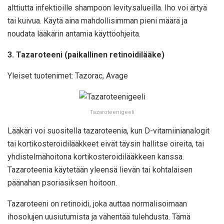
alttiutta infektioille shampoon levitysalueilla. Iho voi ärtyä
tai kuivua. Käytä aina mahdollisimman pieni määrä ja
noudata lääkärin antamia käyttöohjeita.
3. Tazaroteeni (paikallinen retinoidilääke)
Yleiset tuotenimet: Tazorac, Avage
Tazaroteenigeeli
Lääkäri voi suositella tazaroteenia, kun D-vitamiinianalogit
tai kortikosteroidilääkkeet eivät täysin hallitse oireita, tai
yhdistelmähoitona kortikosteroidilääkkeen kanssa.
Tazaroteenia käytetään yleensä lievän tai kohtalaisen
päänahan psoriasiksen hoitoon.
Tazaroteeni on retinoidi, joka auttaa normalisoimaan
ihosolujen uusiutumista ja vähentää tulehdusta. Tämä