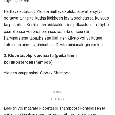
käytön jälkeen.
Haittavaikutukset: Yleisiä haittavaikutuksia ovat ärsytys,
polttava tunne tai kutina lääkkeen levityskohdassa, kuivuus
tai punoitus. Kortikosteroidilääkkeiden pitkäaikainen käyttö
päänahassa voi ohentaa ihoa, jos sitä ei seurata.
Harvinaisissa tapauksissa liiallinen käyttö voi vaikuttaa
kalsiumin aineenvaihduntaan D-vitamiinianalogin vuoksi.
2. Klobetasolipropionaatti (paikallinen
kortikosteroidishampoo)
Yleinen kauppanimi: Clobex Shampoo
Clobex
Shampoo
Lääkäri voi määrätä klobetasolishampoota kohtalaisen tai
vaikean päänahan psoriasiksen hoitoon, joka ei reagoi