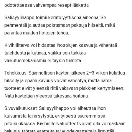
odotettaessa vahvempaa reseptilääkettä.
Salisyylihappo toimii keratolyyttisenä aineena. Se
pehmentää ja auttaa poistamaan paksuja hilseitä, mikä
parantaa muiden hoitojen tehoa.
Kivihiiliterva voi hidastaa ihosolujen kasvua ja vähentää
tulehdusta ja kutinaa, vaikka sen tarkkaa
vaikutusmekanismia ei täysin tunneta.
Tehokkuus: Säännöllisen käytön jälkeen 2–3 viikon kuluttua
hilseily ja epämukavuus voivat vähentyä, mutta nämä
tuotteet eivät yleensä riitä vakavaan plakkien kertymiseen.
Niitä käytetään yleensä tukevana hoitona.
Sivuvaikutukset: Salisyylihappo voi aiheuttaa ihon
kuivumista tai ärsytystä, erityisesti suuremmissa
pitoisuuksissa. Kivihiilitervatuotteet voivat olla voimakkaan
hajuisia, tahrata vaatteita tai vuodevaatteita ja ärsyttää