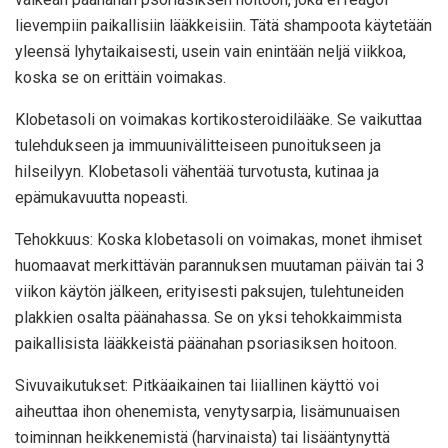
lievempiin paikallisiin lääkkeisiin. Tätä shampoota käytetään
yleensä lyhytaikaisesti, usein vain enintään neljä viikkoa,
koska se on erittäin voimakas.
Klobetasoli on voimakas kortikosteroidilääke. Se vaikuttaa
tulehdukseen ja immuunivälitteiseen punoitukseen ja
hilseilyyn. Klobetasoli vähentää turvotusta, kutinaa ja
epämukavuutta nopeasti.
Tehokkuus: Koska klobetasoli on voimakas, monet ihmiset
huomaavat merkittävän parannuksen muutaman päivän tai 3
viikon käytön jälkeen, erityisesti paksujen, tulehtuneiden
plakkien osalta päänahassa. Se on yksi tehokkaimmista
paikallisista lääkkeistä päänahan psoriasiksen hoitoon.
Sivuvaikutukset: Pitkäaikainen tai liiallinen käyttö voi
aiheuttaa ihon ohenemista, venytysarpia, lisämunuaisen
toiminnan heikkenemistä (harvinaista) tai lisääntynyttä