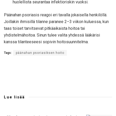
huolellista seurantaa infektioriskin vuoksi.
Päänahan psoriasis reagoi eri tavalla jokaisella henkilöllä.
Joillakin ihmisillä tilanne paranee 2–3 viikon kuluessa, kun
taas toiset tarvitsevat pitkäaikaista hoitoa tai
yhdistelmähoitoa. Sinun tulee valita yhdessä lääkärisi
kanssa tilanteeseesi sopivin hoitosuunnitelma.
Tags:
päänahan psoriasiksen hoito
Lue lisää