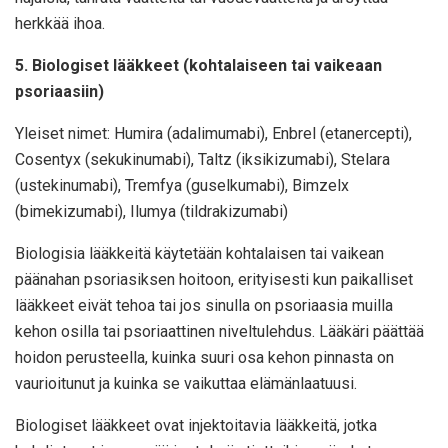
herkkää ihoa.
5. Biologiset lääkkeet (kohtalaiseen tai vaikeaan
psoriaasiin)
Yleiset nimet: Humira (adalimumabi), Enbrel (etanercepti),
Cosentyx (sekukinumabi), Taltz (iksikizumabi), Stelara
(ustekinumabi), Tremfya (guselkumabi), Bimzelx
(bimekizumabi), Ilumya (tildrakizumabi)
Biologisia lääkkeitä käytetään kohtalaisen tai vaikean
päänahan psoriasiksen hoitoon, erityisesti kun paikalliset
lääkkeet eivät tehoa tai jos sinulla on psoriaasia muilla
kehon osilla tai psoriaattinen niveltulehdus. Lääkäri päättää
hoidon perusteella, kuinka suuri osa kehon pinnasta on
vaurioitunut ja kuinka se vaikuttaa elämänlaatuusi.
Biologiset lääkkeet ovat injektoitavia lääkkeitä, jotka