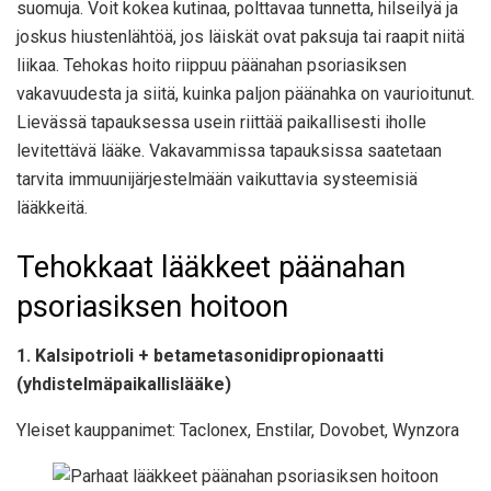
suomuja. Voit kokea kutinaa, polttavaa tunnetta, hilseilyä ja
joskus hiustenlähtöä, jos läiskät ovat paksuja tai raapit niitä
liikaa. Tehokas hoito riippuu päänahan psoriasiksen
vakavuudesta ja siitä, kuinka paljon päänahka on vaurioitunut.
Lievässä tapauksessa usein riittää paikallisesti iholle
levitettävä lääke. Vakavammissa tapauksissa saatetaan
tarvita immuunijärjestelmään vaikuttavia systeemisiä
lääkkeitä.
Tehokkaat lääkkeet päänahan
psoriasiksen hoitoon
1. Kalsipotrioli + betametasonidipropionaatti
(yhdistelmäpaikallislääke)
Yleiset kauppanimet: Taclonex, Enstilar, Dovobet, Wynzora