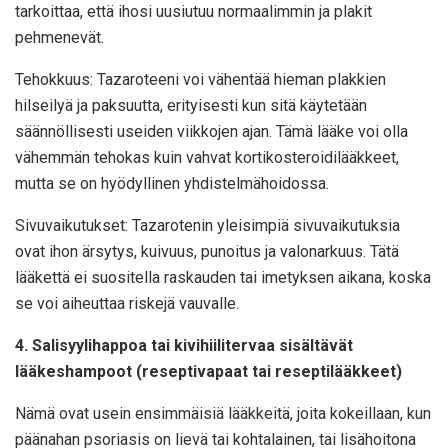
tarkoittaa, että ihosi uusiutuu normaalimmin ja plakit
pehmenevät.
Tehokkuus: Tazaroteeni voi vähentää hieman plakkien
hilseilyä ja paksuutta, erityisesti kun sitä käytetään
säännöllisesti useiden viikkojen ajan. Tämä lääke voi olla
vähemmän tehokas kuin vahvat kortikosteroidilääkkeet,
mutta se on hyödyllinen yhdistelmähoidossa.
Sivuvaikutukset: Tazarotenin yleisimpiä sivuvaikutuksia
ovat ihon ärsytys, kuivuus, punoitus ja valonarkuus. Tätä
lääkettä ei suositella raskauden tai imetyksen aikana, koska
se voi aiheuttaa riskejä vauvalle.
4. Salisyylihappoa tai kivihiilitervaa sisältävät
lääkeshampoot (reseptivapaat tai reseptilääkkeet)
Nämä ovat usein ensimmäisiä lääkkeitä, joita kokeillaan, kun
päänahan psoriasis on lievä tai kohtalainen, tai lisähoitona