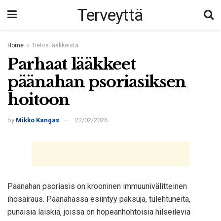
Terveyttä
Home
Tietoa lääkkeistä
Parhaat lääkkeet
päänahan psoriasiksen
hoitoon
by
Mikko Kangas
22/02/2026
Päänahan psoriasis on krooninen immuunivälitteinen
ihosairaus. Päänahassa esiintyy paksuja, tulehtuneita,
punaisia läiskiä, joissa on hopeanhohtoisia hilseileviä