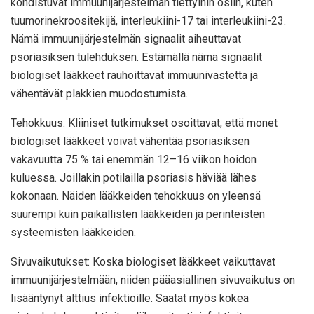
kohdistuvat immuunijärjestelmän tiettyihin osiin, kuten
tuumorinekroositekijä, interleukiini-17 tai interleukiini-23.
Nämä immuunijärjestelmän signaalit aiheuttavat
psoriasiksen tulehduksen. Estämällä nämä signaalit
biologiset lääkkeet rauhoittavat immuunivastetta ja
vähentävät plakkien muodostumista.
Tehokkuus: Kliiniset tutkimukset osoittavat, että monet
biologiset lääkkeet voivat vähentää psoriasiksen
vakavuutta 75 % tai enemmän 12–16 viikon hoidon
kuluessa. Joillakin potilailla psoriasis häviää lähes
kokonaan. Näiden lääkkeiden tehokkuus on yleensä
suurempi kuin paikallisten lääkkeiden ja perinteisten
systeemisten lääkkeiden.
Sivuvaikutukset: Koska biologiset lääkkeet vaikuttavat
immuunijärjestelmään, niiden pääasiallinen sivuvaikutus on
lisääntynyt alttius infektioille. Saatat myös kokea