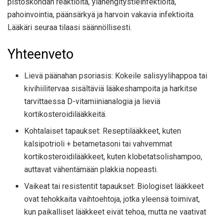
pistoskohdan reaktioita, ylähengitystieinfektioita,
pahoinvointia, päänsärkyä ja harvoin vakavia infektioita.
Lääkäri seuraa tilaasi säännöllisesti.
Yhteenveto
Lievä päänahan psoriasis: Kokeile salisyylihappoa tai
kivihiilitervaa sisältäviä lääkeshampoita ja harkitse
tarvittaessa D-vitamiinianalogia ja lieviä
kortikosteroidilääkkeitä.
Kohtalaiset tapaukset: Reseptilääkkeet, kuten
kalsipotrioli + betametasoni tai vahvemmat
kortikosteroidilääkkeet, kuten klobetatsolishampoo,
auttavat vähentämään plakkia nopeasti.
Vaikeat tai resistentit tapaukset: Biologiset lääkkeet
ovat tehokkaita vaihtoehtoja, jotka yleensä toimivat,
kun paikalliset lääkkeet eivät tehoa, mutta ne vaativat