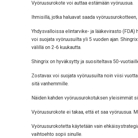
Vyöruusurokote voi auttaa estämään vyöruusua.
Ihmisillä, jotka haluavat saada vyöruusurokotteen,
Yhdysvalloissa elintarvike- ja lääkevirasto (FDA) 
voi suojata vyöruusuilta yli 5 vuoden ajan. Shing
välillä on 2-6 kuukautta.
Shingrix on hyväksytty ja suositeltava 50-vuotiaill
Zostavax voi suojata vyöruusuilta noin viisi vuotta
sitä vanhemmille.
Näiden kahden vyöruusurokotuksen yleisimmät sivu
Vyöruusurokote ei takaa, että et saa vyöruusua. M
Vyöruusurokotetta käytetään vain ehkäisystrategiana.
vaihtoehto sopii sinulle.