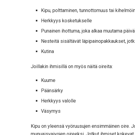
Kipu, polttaminen, tunnottomuus tai kihelmöin
Herkkyys kosketukselle
Punainen ihottuma, joka alkaa muutama päivä
Nesteitä sisältävät läpipainopakkaukset, jotka
Kutina
Joillakin ihmisillä on myös näitä oireita:
Kuume
Päänsärky
Herkkyys valolle
Väsymys
Kipu on yleensä vyöruusujen ensimmäinen oire. Joi
munuaisvaivojen oireeksi. Jotkut ihmiset kokevat