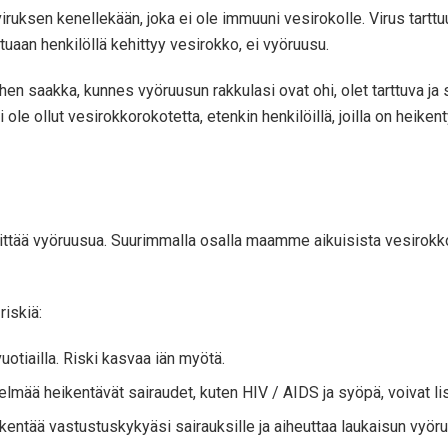
-viruksen kenellekään, joka ei ole immuuni vesirokolle. Virus ta
aan henkilöllä kehittyy vesirokko, ei vyöruusu.
 Siihen saakka, kunnes vyöruusun rakkulasi ovat ohi, olet tarttuva 
 ei ole ollut vesirokkorokotetta, etenkin henkilöillä, joilla on heik
ehittää vyöruusua. Suurimmalla osalla maamme aikuisista vesirokk
riskiä:
vuotiailla. Riski kasvaa iän myötä.
elmää heikentävät sairaudet, kuten HIV / AIDS ja syöpä, voivat li
eikentää vastustuskykyäsi sairauksille ja aiheuttaa laukaisun vyör