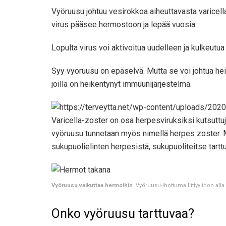
Vyöruusu johtuu vesirokkoa aiheuttavasta varicella
virus pääsee hermostoon ja lepää vuosia.
Lopulta virus voi aktivoitua uudelleen ja kulkeutua 
Syy vyöruusu on epäselvä. Mutta se voi johtua hei
joilla on heikentynyt immuunijärjestelmä.
Varicella-zoster on osa herpesviruksiksi kutsuttuj
vyöruusu tunnetaan myös nimellä herpes zoster. Mu
sukupuolielinten herpesistä, sukupuoliteitse tarttu
Vyöruusu vaikuttaa hermoihin
. Vyöruusu-ihottuma liittyy ihon all
Onko vyöruusu tarttuvaa?