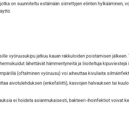
 jotka on suunniteltu estämään siirrettyjen elinten hylkääminen, v
äyttö.
misille vyöruusukipu jatkuu kauan rakkuloiden poistamisen jälkeen
hermokuidut lähettävät hämmentyneitä ja liioiteltuja kipuviestejä i
mpärillä (oftalminen vyöruusu) voi aiheuttaa kivuliaita silmäinfek
ttaa aivotulehduksen (enkefaliitti), kasvojen halvauksen tai kuulo
uksia ei hoideta asianmukaisesti, bakteeri-ihoinfektiot voivat ke