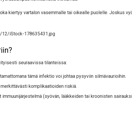
joka kiertyy vartalon vasemmalle tai oikealle puolelle. Joskus vy
iin?
rityisesti seuraavissa tilanteissa:
oitamattomana tämä infektio voi johtaa pysyviin silmävaurioihin.
 merkittävästi komplikaatioiden riskiä.
yt immuunijärjestelmä (syövän, lääkkeiden tai kroonisten sairauks