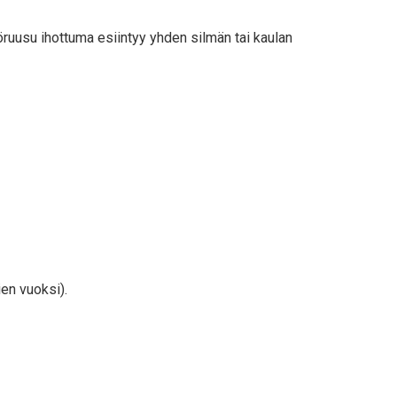
öruusu ihottuma esiintyy yhden silmän tai kaulan
ien vuoksi).