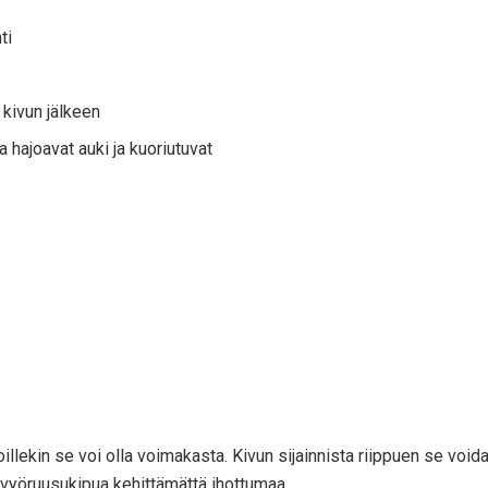
ti
 kivun jälkeen
 hajoavat auki ja kuoriutuvat
llekin se voi olla voimakasta. Kivun sijainnista riippuen se void
 vyöruusukipua kehittämättä ihottumaa.