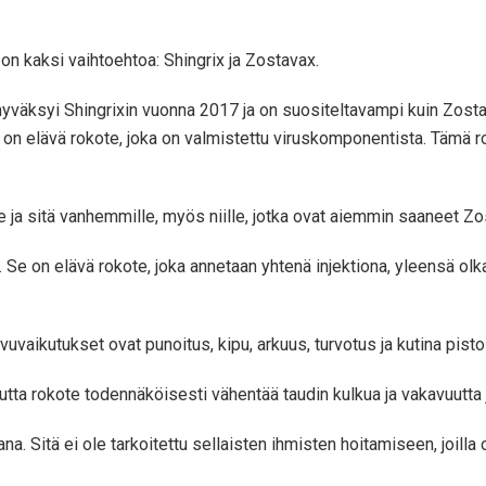
 on kaksi vaihtoehtoa: Shingrix ja Zostavax.
hyväksyi Shingrixin vuonna 2017 ja on suositeltavampi kuin Zostav
rix on elävä rokote, joka on valmistettu viruskomponentista. Täm
e ja sitä vanhemmille, myös niille, jotka ovat aiemmin saaneet Zos
. Se on elävä rokote, joka annetaan yhtenä injektiona, yleensä olk
vaikutukset ovat punoitus, kipu, arkuus, turvotus ja kutina pis
utta rokote todennäköisesti vähentää taudin kulkua ja vakavuutta 
 Sitä ei ole tarkoitettu sellaisten ihmisten hoitamiseen, joilla on