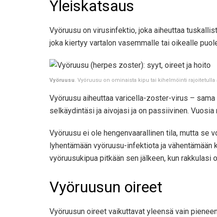
Yleiskatsaus
Vyöruusu on virusinfektio, joka aiheuttaa tuskall
joka kiertyy vartalon vasemmalle tai oikealle puole
Vyöruusu
. Vyöruusu on ominaista kipu tai kihelmöinti rajoitetulla a
Vyöruusu aiheuttaa varicella-zoster-virus – sama 
selkäydintäsi ja aivojasi ja on passiivinen. Vuos
Vyöruusu ei ole hengenvaarallinen tila, mutta se vo
lyhentämään vyöruusu-infektiota ja vähentämään k
vyöruusukipua pitkään sen jälkeen, kun rakkulasi 
Vyöruusun oireet
Vyöruusun oireet vaikuttavat yleensä vain pieneen 