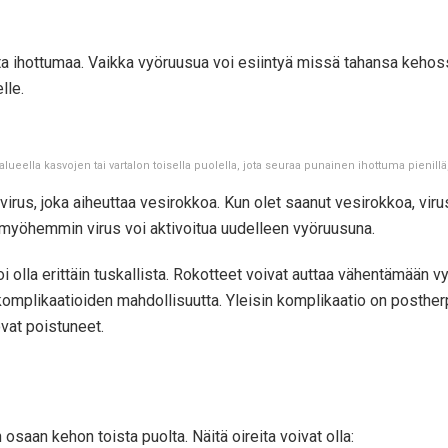
ista ihottumaa. Vaikka vyöruusua voi esiintyä missä tahansa kehos
lle.
lueella kasvojen tai vartalon toisella puolella, jota seuraa punainen ihottuma pienillä, n
virus, joka aiheuttaa vesirokkoa. Kun olet saanut vesirokkoa, vi
ia myöhemmin virus voi aktivoitua uudelleen vyöruusuna.
i olla erittäin tuskallista. Rokotteet voivat auttaa vähentämään v
omplikaatioiden mahdollisuutta. Yleisin komplikaatio on posther
ovat poistuneet.
osaan kehon toista puolta. Näitä oireita voivat olla: