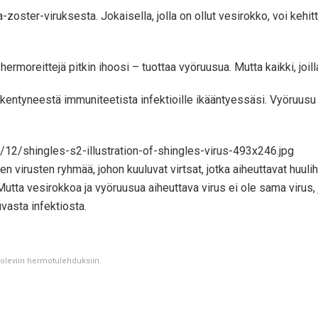
-zoster-viruksesta. Jokaisella, jolla on ollut vesirokko, voi kehi
hermoreittejä pitkin ihoosi – tuottaa vyöruusua. Mutta kaikki, joil
kentyneestä immuniteetista infektioille ikääntyessäsi. Vyöruusu o
en virusten ryhmää, johon kuuluvat virtsat, jotka aiheuttavat huu
tta vesirokkoa ja vyöruusua aiheuttava virus ei ole sama virus, 
vasta infektiosta.
a oleviin hermotulehduksiin.