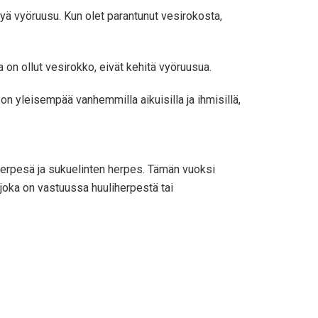
ttyä vyöruusu. Kun olet parantunut vesirokosta,
la on ollut vesirokko, eivät kehitä vyöruusua.
n yleisempää vanhemmilla aikuisilla ja ihmisillä,
liherpesä ja sukuelinten herpes. Tämän vuoksi
joka on vastuussa huuliherpestä tai