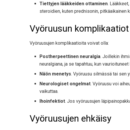
Tiettyjen lääkkeiden ottaminen
. Lääkkeet,
steroidien, kuten prednisonin, pitkäaikainen k
Vyöruusun komplikaatiot
Vyöruusujen komplikaatioita voivat olla:
Postherpeettinen neuralgia
. Joillekin ih
neuralgiana, ja se tapahtuu, kun vaurioituneet 
Näön menetys
. Vyöruusu silmässä tai sen y
Neurologiset ongelmat
. Vyöruusu voi aiheu
vaikuttaa.
Ihoinfektiot
. Jos vyöruusujen läpipainopakka
Vyöruusujen ehkäisy