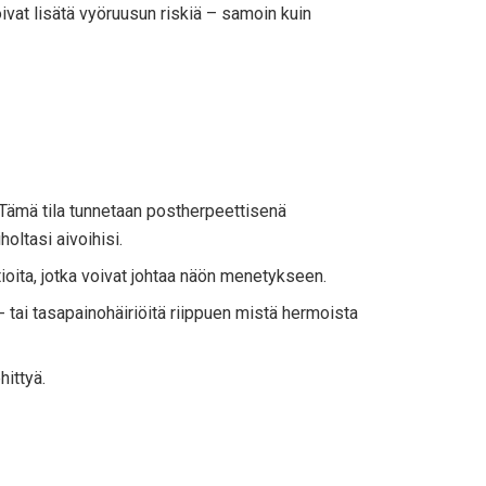
oivat lisätä vyöruusun riskiä – samoin kuin
. Tämä tila tunnetaan postherpeettisenä
holtasi aivoihisi.
tioita, jotka voivat johtaa näön menetykseen.
- tai tasapainohäiriöitä riippuen mistä hermoista
hittyä.