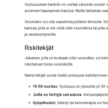
Vyöruusuinen henkilö voi siirtää varicella-zoster
avoimien haavaumien kanssa. Mutta tartunnan saatu
Vesirokko voi olla vaarallista joillekin ihmisille.
kanssa, jolla ei ole vielä ollut vesirokkoa tai jolla
ja vastasyntyneille.
Riskitekijät
Jokainen, jolla on koskaan ollut vesirokko, voi k
rokotuksen tuloa vesirokolta.
Nämä tekijät voivat lisätä vyöruusun kehittymisen 
Yli 50-vuotias
. Vyöruusu on yleisintä yli 50-
Joilla on tiettyjä sairauksia
. Immuunijärjest
Syöpähoidot
. Säteily tai kemoterapia voi h