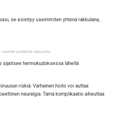
sasi, se esiintyy useimmiten yhtenä rakkulana,
estettä sisältävillä rakkuloilla.
rus sijaitsee hermokudoksessa lähellä
yöruusun riskiä. Varhainen hoito voi auttaa
peettinen neuralgia. Tämä komplikaatio aiheuttaa