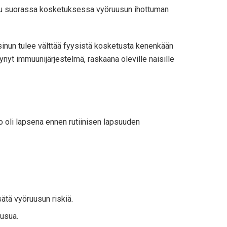
rttuu suorassa kosketuksessa vyöruusun ihottuman
ja sinun tulee välttää fyysistä kosketusta kenenkään
entynyt immuunijärjestelmä, raskaana oleville naisille
o oli lapsena ennen rutiinisen lapsuuden
sätä vyöruusun riskiä.
uusua.