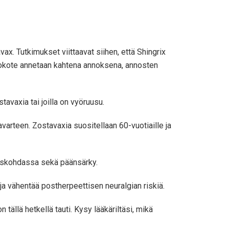
ax. Tutkimukset viittaavat siihen, että Shingrix
ä rokote annetaan kahtena annoksena, annosten
tavaxia tai joilla on vyöruusu.
avarteen. Zostavaxia suositellaan 60-vuotiaille ja
toskohdassa sekä päänsärky.
ja vähentää postherpeettisen neuralgian riskiä.
 tällä hetkellä tauti. Kysy lääkäriltäsi, mikä