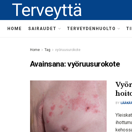
Terveyttä
HOME
SAIRAUDET
TERVEYDENHUOLTO
T
Home
Tag
vyöruusurokote
Avainsana:
vyöruusurokote
Vyöru
hoit
BY
LÄÄKÄR
Yleiskat
ihottum
kehossas