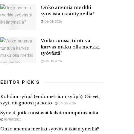
Onko anemia merkki
syövästä ikääntyneillä?
04/08/2026
Voiko suussa tuntuva
karvas maku olla merkki
syövästä?
03/08/2026
EDITOR PICK'S
Kohdun syöpä (endometriumisyöpä): Oireet,
syyt, diagnoosi ja hoito
07/08/2026
Syövät, jotka nostavat kalsitoniinipitoisuutta
06/08/2026
Onko anemia merkki syövästä ikääntyneillä?