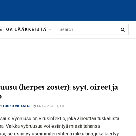
IETOA LÄÄKKEISTÄ
usu (herpes zoster): syyt, oireet ja
o
I TOUKO VIITANEN
14/12/2020
0
saus Vyöruusu on virusinfektio, joka aiheuttaa tuskallista
aa. Vaikka vyöruusua voi esiintyä missä tahansa
i, se esiintyy useimmiten yhtenä rakkulana, joka kiertyy