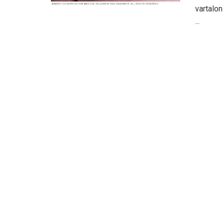
vartalo
...