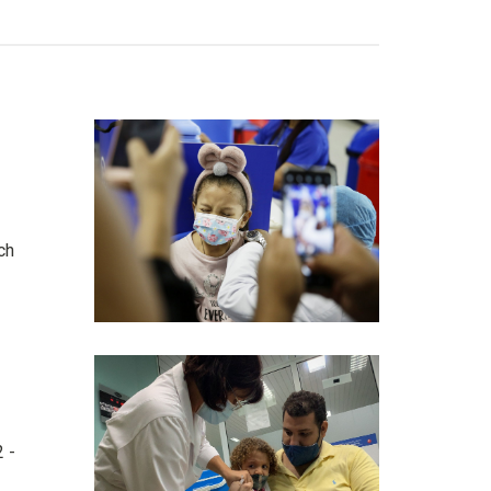
ch
 -