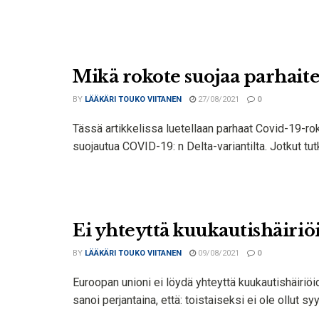
Mikä rokote suojaa parhaite
BY
LÄÄKÄRI TOUKO VIITANEN
27/08/2021
0
Tässä artikkelissa luetellaan parhaat Covid-19-rok
suojautua COVID-19: n Delta-variantilta. Jotkut tutk
Ei yhteyttä kuukautishäiriö
BY
LÄÄKÄRI TOUKO VIITANEN
09/08/2021
0
Euroopan unioni ei löydä yhteyttä kuukautishäiri
sanoi perjantaina, että: toistaiseksi ei ole ollut syy