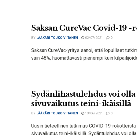
Saksan CureVac Covid-19 -r
BY
LÄÄKÄRI TOUKO VIITANEN
02/07/2021
0
Saksan CureVac-yritys sanoi, että lopulliset tutki
vain 48%, huomattavasti pienempi kuin kilpailijoid
Sydänlihastulehdus voi oll
sivuvaikutus teini-ikäisillä
BY
LÄÄKÄRI TOUKO VIITANEN
13/06/2021
0
Uusin tieteellinen tutkimus COVID-19-rokotteista v
sivuvaikutus teini-ikäisillä. Sydäntulehdus voi olla