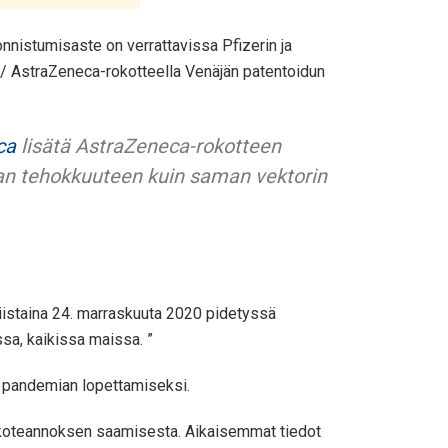
nnistumisaste on verrattavissa Pfizerin ja
d / AstraZeneca-rokotteella Venäjän patentoidun
ca
lisätä AstraZeneca-rokotteen
an tehokkuuteen kuin saman vektorin
 tiistaina 24. marraskuuta 2020 pidetyssä
sa, kaikissa maissa. ”
ja pandemian lopettamiseksi.
rokoteannoksen saamisesta. Aikaisemmat tiedot