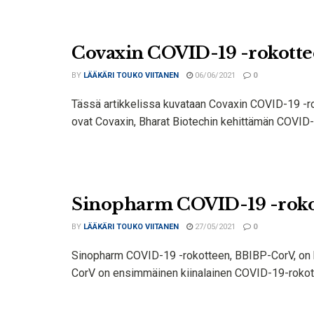
Covaxin COVID-19 -rokotte
BY
LÄÄKÄRI TOUKO VIITANEN
06/06/2021
0
Tässä artikkelissa kuvataan Covaxin COVID-19 -rok
ovat Covaxin, Bharat Biotechin kehittämän COVID-
Sinopharm COVID-19 -roko
BY
LÄÄKÄRI TOUKO VIITANEN
27/05/2021
0
Sinopharm COVID-19 -rokotteen, BBIBP-CorV, on ke
CorV on ensimmäinen kiinalainen COVID-19-rokote,