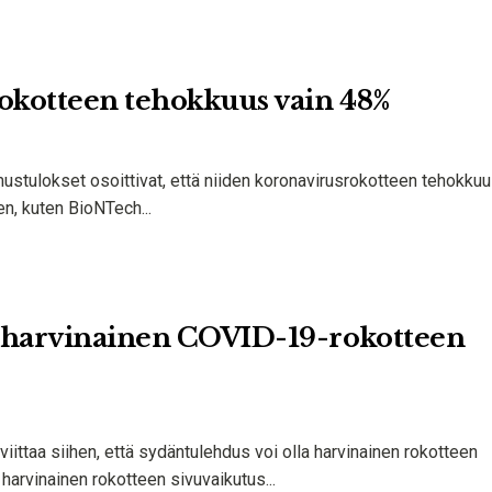
okotteen tehokkuus vain 48%
mustulokset osoittivat, että niiden koronavirusrokotteen tehokkuu
en, kuten BioNTech...
a harvinainen COVID-19-rokotteen
iittaa siihen, että sydäntulehdus voi olla harvinainen rokotteen
 harvinainen rokotteen sivuvaikutus...