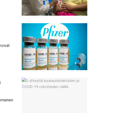
voivat
ä
nomainen