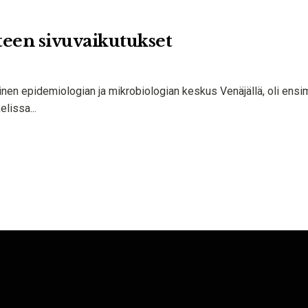
een sivuvaikutukset
linen epidemiologian ja mikrobiologian keskus Venäjällä, oli ens
lissa...
Terveyttä