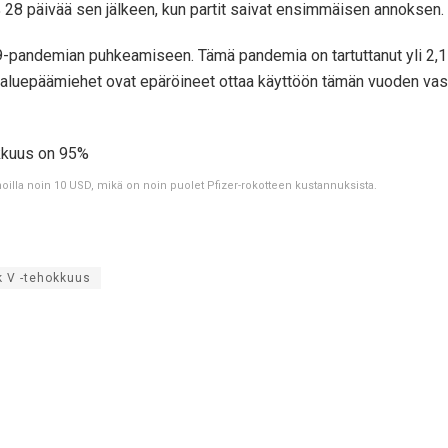
4% 28 päivää sen jälkeen, kun partit saivat ensimmäisen annoksen.
pandemian puhkeamiseen. Tämä pandemia on tartuttanut yli 2,15 m
et aluepäämiehet ovat epäröineet ottaa käyttöön tämän vuoden va
oilla noin 10 USD, mikä on noin puolet Pfizer-rokotteen kustannuksista.
k V -tehokkuus