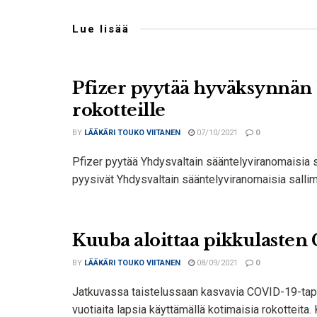
Lue lisää
Pfizer pyytää hyväksynnän l
rokotteille
BY
LÄÄKÄRI TOUKO VIITANEN
07/10/2021
0
Pfizer pyytää Yhdysvaltain sääntelyviranomaisia ​​s
pyysivät Yhdysvaltain sääntelyviranomaisia ​​sall
Kuuba aloittaa pikkulaste
BY
LÄÄKÄRI TOUKO VIITANEN
08/09/2021
0
Jatkuvassa taistelussaan kasvavia COVID-19-tapa
vuotiaita lapsia käyttämällä kotimaisia ​​rokotteita