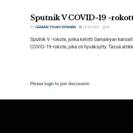
Sputnik V COVID-19 -rokott
BY
LÄÄKÄRI TOUKO VIITANEN
12/05/2021
0
Sputnik V -rokote, jonka kehitti Gamaleyan kansal
COVID-19-rokote, joka oli hyväksytty. Tässä artikke
Please
login
to join discussion