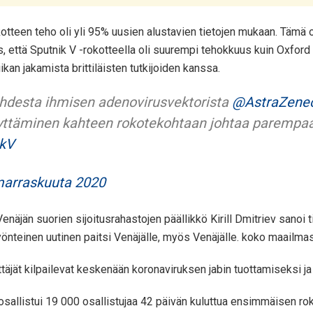
otteen teho oli yli 95% uusien alustavien tietojen mukaan. Tämä o
s, että Sputnik V -rokotteella oli suurempi tehokkuus kuin Oxfor
ikan jakamista brittiläisten tutkijoiden kanssa.
ahdesta ihmisen adenovirusvektorista
@AstraZene
äyttäminen kahteen rokotekohtaan johtaa parempa
ikV
marraskuuta 2020
Venäjän suorien sijoitusrahastojen päällikkö Kirill Dmitriev sanoi
önteinen uutinen paitsi Venäjälle, myös Venäjälle. koko maailmas
hittäjät kilpailevat keskenään koronaviruksen jabin tuottamiseksi 
 osallistui 19 000 osallistujaa 42 päivän kuluttua ensimmäisen 