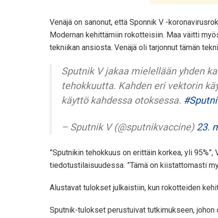
Venäjä on sanonut, että Sponnik V -koronavirusrok
Modernan kehittämiin rokotteisiin. Maa väitti myö
tekniikan ansiosta. Venäjä oli tarjonnut tämän tekni
Sputnik V jakaa mielellään yhden k
tehokkuutta. Kahden eri vektorin k
käyttö kahdessa otoksessa.
#Sputn
– Sputnik V (@sputnikvaccine)
23. 
”Sputnikin tehokkuus on erittäin korkea, yli 95%”, 
tiedotustilaisuudessa. ”Tämä on kiistattomasti my
Alustavat tulokset julkaistiin, kun rokotteiden ke
Sputnik-tulokset perustuivat tutkimukseen, johon