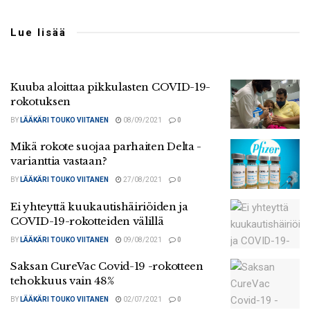
Lue lisää
Kuuba aloittaa pikkulasten COVID-19-
rokotuksen
BY
LÄÄKÄRI TOUKO VIITANEN
08/09/2021
0
Mikä rokote suojaa parhaiten Delta -
varianttia vastaan?
BY
LÄÄKÄRI TOUKO VIITANEN
27/08/2021
0
Ei yhteyttä kuukautishäiriöiden ja
COVID-19-rokotteiden välillä
BY
LÄÄKÄRI TOUKO VIITANEN
09/08/2021
0
Saksan CureVac Covid-19 -rokotteen
tehokkuus vain 48%
BY
LÄÄKÄRI TOUKO VIITANEN
02/07/2021
0