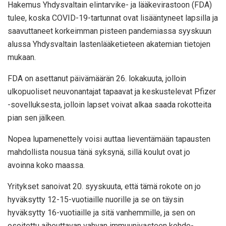
Hakemus Yhdysvaltain elintarvike- ja lääkevirastoon (FDA)
tulee, koska COVID-19-tartunnat ovat lisääntyneet lapsilla ja
saavuttaneet korkeimman pisteen pandemiassa syyskuun
alussa Yhdysvaltain lastenlääketieteen akatemian tietojen
mukaan.
FDA on asettanut päivämäärän 26. lokakuuta, jolloin
ulkopuoliset neuvonantajat tapaavat ja keskustelevat Pfizer
-sovelluksesta, jolloin lapset voivat alkaa saada rokotteita
pian sen jälkeen.
Nopea lupamenettely voisi auttaa lieventämään tapausten
mahdollista nousua tänä syksynä, sillä koulut ovat jo
avoinna koko maassa.
Yritykset sanoivat 20. syyskuuta, että tämä rokote on jo
hyväksytty 12-15-vuotiaille nuorille ja se on täysin
hyväksytty 16-vuotiaille ja sitä vanhemmille, ja sen on
osoitettu aiheuttavan vahvan immuunivasteen kohde-