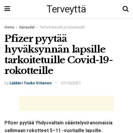
Terveyttä
Home
Sairaudet
Tartuntataudit ja loisetaudit
Pfizer pyytää
hyväksynnän lapsille
tarkoitetuille Covid-19-
rokotteille
by
Lääkäri Touko Viitanen
07/10/2021
Pfizer pyytää Yhdysvaltain sääntelyviranomaisia ​​
sallimaan rokotteet 5–11 -vuotiaille lapsille.