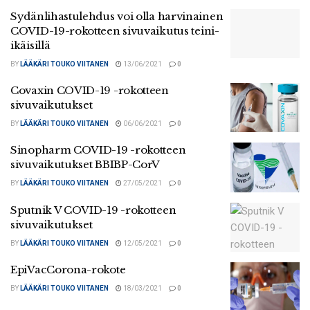
Sydänlihastulehdus voi olla harvinainen
COVID-19-rokotteen sivuvaikutus teini-
ikäisillä
BY
LÄÄKÄRI TOUKO VIITANEN
13/06/2021
0
Covaxin COVID-19 -rokotteen
sivuvaikutukset
BY
LÄÄKÄRI TOUKO VIITANEN
06/06/2021
0
Sinopharm COVID-19 -rokotteen
sivuvaikutukset BBIBP-CorV
BY
LÄÄKÄRI TOUKO VIITANEN
27/05/2021
0
Sputnik V COVID-19 -rokotteen
sivuvaikutukset
BY
LÄÄKÄRI TOUKO VIITANEN
12/05/2021
0
EpiVacCorona-rokote
BY
LÄÄKÄRI TOUKO VIITANEN
18/03/2021
0