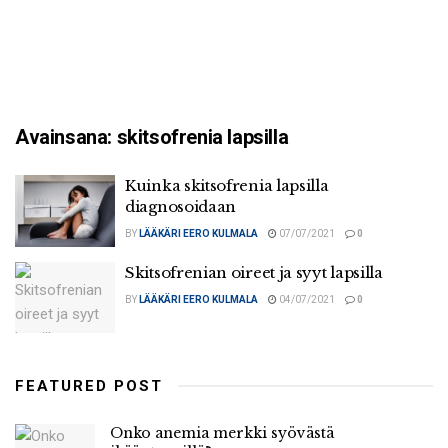
Avainsana:
skitsofrenia lapsilla
Kuinka skitsofrenia lapsilla
diagnosoidaan
BY
LÄÄKÄRI EERO KULMALA
07/07/2021
0
Skitsofrenian oireet ja syyt lapsilla
BY
LÄÄKÄRI EERO KULMALA
04/07/2021
0
FEATURED POST
Onko anemia merkki syövästä