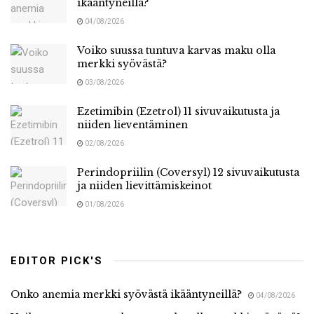
ikääntyneillä?
04/08/2026
Voiko suussa tuntuva karvas maku olla
merkki syövästä?
03/08/2026
Ezetimibin (Ezetrol) 11 sivuvaikutusta ja
niiden lieventäminen
02/08/2026
Perindopriilin (Coversyl) 12 sivuvaikutusta
ja niiden lievittämiskeinot
01/08/2026
EDITOR PICK'S
Onko anemia merkki syövästä ikääntyneillä?
04/08/2026