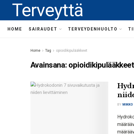
Terveyttä
HOME
SAIRAUDET
TERVEYDENHUOLTO
T
Home
Tag
opioidikipulääkkeet
Avainsana:
opioidikipulääkkee
Hydr
niid
BY
MIKKO
Hydrokod
määräävä
määrääv