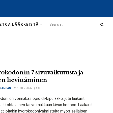
IETOA LÄÄKKEISTÄ
t
okodonin 7 sivuvaikutusta ja
en lievittäminen
 KANGAS
15/03/2026
0
oni on voimakas opioidi-kipulääke, jota lääkärit
t kohtalaisen tai voimakkaan kivun hoitoon. Lääkärit
ät joitakin hydrokodonivalmisteita myös sellaisen