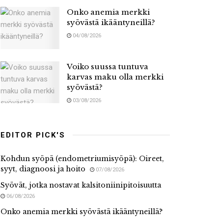
Onko anemia merkki
syövästä ikääntyneillä?
04/08/2026
Voiko suussa tuntuva
karvas maku olla merkki
syövästä?
03/08/2026
EDITOR PICK'S
Kohdun syöpä (endometriumisyöpä): Oireet,
syyt, diagnoosi ja hoito
07/08/2026
Syövät, jotka nostavat kalsitoniinipitoisuutta
06/08/2026
Onko anemia merkki syövästä ikääntyneillä?