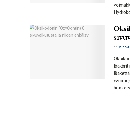
voimakka
Hydrokod
Oksi
sivu
BY
MIKKO
Oksikod
lääkärit
lääkettä
vammojen
hoidossa