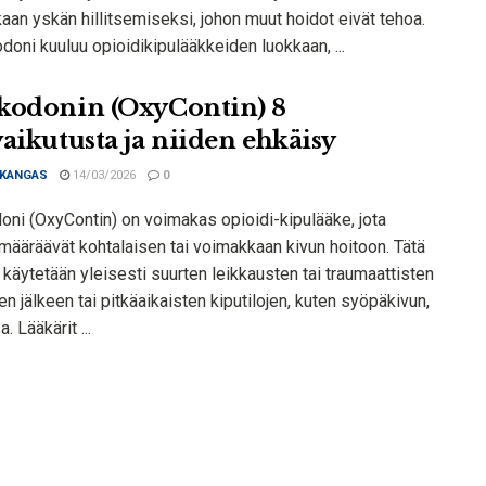
an yskän hillitsemiseksi, johon muut hoidot eivät tehoa.
oni kuuluu opioidikipulääkkeiden luokkaan, ...
kodonin (OxyContin) 8
vaikutusta ja niiden ehkäisy
 KANGAS
14/03/2026
0
oni (OxyContin) on voimakas opioidi-kipulääke, jota
 määräävät kohtalaisen tai voimakkaan kivun hoitoon. Tätä
 käytetään yleisesti suurten leikkausten tai traumaattisten
 jälkeen tai pitkäaikaisten kiputilojen, kuten syöpäkivun,
. Lääkärit ...