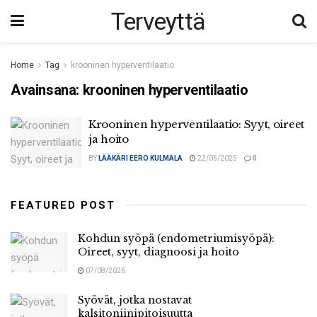
Terveyttä
Home
Tag
krooninen hyperventilaatio
Avainsana:
krooninen hyperventilaatio
Krooninen hyperventilaatio: Syyt, oireet
ja hoito
BY
LÄÄKÄRI EERO KULMALA
22/05/2025
0
FEATURED POST
Kohdun syöpä (endometriumisyöpä):
Oireet, syyt, diagnoosi ja hoito
07/08/2026
Syövät, jotka nostavat
kalsitoniinipitoisuutta