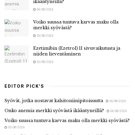
ikääntyneillä?
04/08/2026
Voiko suussa tuntuva karvas maku olla
merkki syövästä?
03/08/2026
Ezetimibin (Ezetrol) 11 sivuvaikutusta ja
niiden lieventäminen
02/08/2026
EDITOR PICK'S
Syövät, jotka nostavat kalsitoniinipitoisuutta
06/08/2026
Onko anemia merkki syövästä ikääntyneillä?
04/08/2026
Voiko suussa tuntuva karvas maku olla merkki syövästä?
03/08/2026