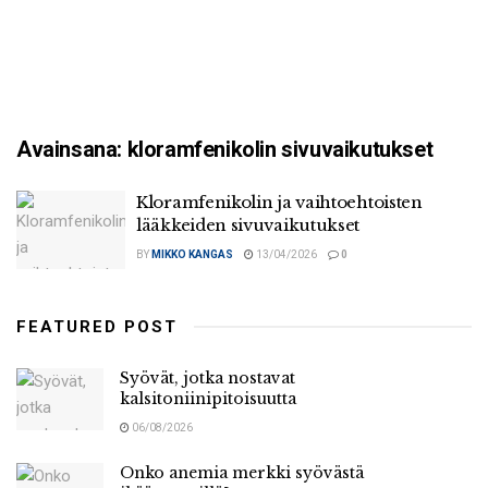
Avainsana:
kloramfenikolin sivuvaikutukset
Kloramfenikolin ja vaihtoehtoisten
lääkkeiden sivuvaikutukset
BY
MIKKO KANGAS
13/04/2026
0
FEATURED POST
Syövät, jotka nostavat
kalsitoniinipitoisuutta
06/08/2026
Onko anemia merkki syövästä