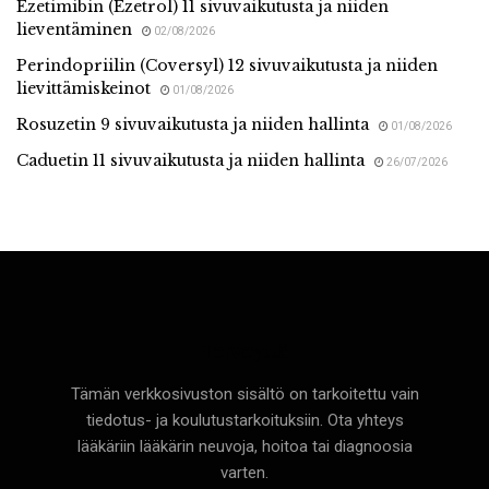
Ezetimibin (Ezetrol) 11 sivuvaikutusta ja niiden
lieventäminen
02/08/2026
Perindopriilin (Coversyl) 12 sivuvaikutusta ja niiden
lievittämiskeinot
01/08/2026
Rosuzetin 9 sivuvaikutusta ja niiden hallinta
01/08/2026
Caduetin 11 sivuvaikutusta ja niiden hallinta
26/07/2026
Terveyttä
Tämän verkkosivuston sisältö on tarkoitettu vain
tiedotus- ja koulutustarkoituksiin. Ota yhteys
lääkäriin lääkärin neuvoja, hoitoa tai diagnoosia
varten.