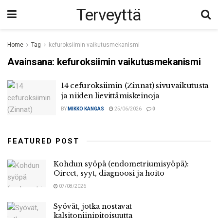
Terveyttä
Home
Tag
kefuroksiimin vaikutusmekanismi
Avainsana:
kefuroksiimin vaikutusmekanismi
14 cefuroksiimin (Zinnat) sivuvaikutusta
ja niiden lievittämiskeinoja
BY
MIKKO KANGAS
25/06/2026
0
FEATURED POST
Kohdun syöpä (endometriumisyöpä):
Oireet, syyt, diagnoosi ja hoito
07/08/2026
Syövät, jotka nostavat
kalsitoniinipitoisuutta