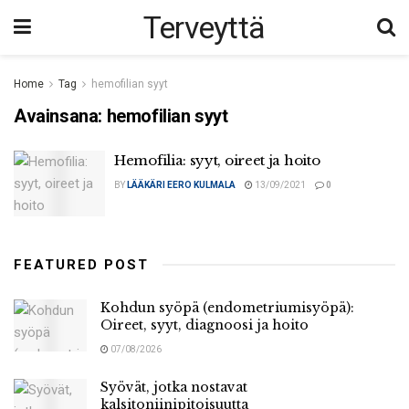
Terveyttä
Home
Tag
hemofilian syyt
Avainsana:
hemofilian syyt
Hemofilia: syyt, oireet ja hoito
BY
LÄÄKÄRI EERO KULMALA
13/09/2021
0
FEATURED POST
Kohdun syöpä (endometriumisyöpä):
Oireet, syyt, diagnoosi ja hoito
07/08/2026
Syövät, jotka nostavat
kalsitoniinipitoisuutta