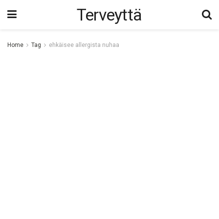
Terveyttä
Home
Tag
ehkäisee allergista nuhaa