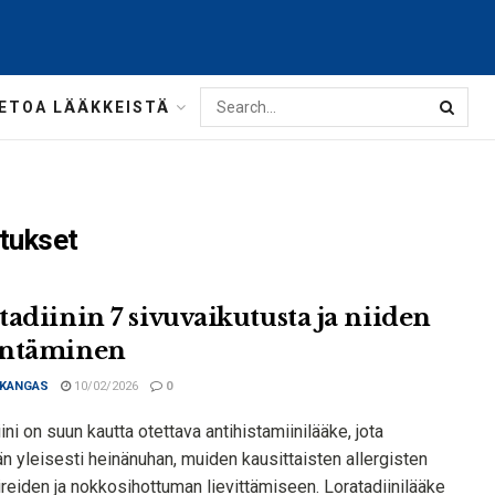
IETOA LÄÄKKEISTÄ
utukset
tadiinin 7 sivuvaikutusta ja niiden
entäminen
 KANGAS
10/02/2026
0
ini on suun kautta otettava antihistamiinilääke, jota
n yleisesti heinänuhan, muiden kausittaisten allergisten
reiden ja nokkosihottuman lievittämiseen. Loratadiinilääke