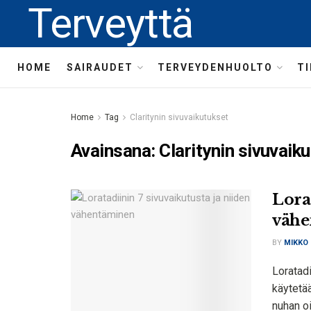
Terveyttä
HOME
SAIRAUDET
TERVEYDENHUOLTO
T
Home
Tag
Claritynin sivuvaikutukset
Avainsana:
Claritynin sivuvaik
Lora
väh
BY
MIKKO
Loratadi
käytetää
nuhan oi