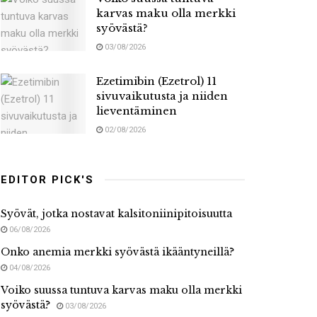
karvas maku olla merkki
syövästä?
03/08/2026
Ezetimibin (Ezetrol) 11
sivuvaikutusta ja niiden
lieventäminen
02/08/2026
EDITOR PICK'S
Syövät, jotka nostavat kalsitoniinipitoisuutta
06/08/2026
Onko anemia merkki syövästä ikääntyneillä?
04/08/2026
Voiko suussa tuntuva karvas maku olla merkki
syövästä?
03/08/2026