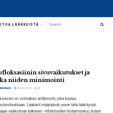
IETOA LÄÄKKEISTÄ
ofloksasiinin sivuvaikutukset ja
ka niiden minimointi
 KANGAS
30/04/2025
0
ksasiini on voimakas antibiootti, joka kuuluu
noloniluokkaan. Lääkärit määräävät usein tätä lääkitystä
ajan valikoiman bakteeri -infektioiden hoitamiseksi, kuten