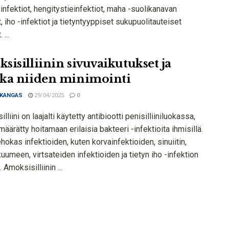
einfektiot, hengitystieinfektiot, maha -suolikanavan
t, iho -infektiot ja tietyntyyppiset sukupuolitauteiset
 ...
sisilliinin sivuvaikutukset ja
ka niiden minimointi
 KANGAS
29/04/2025
0
lliini on laajalti käytetty antibiootti penisilliiniluokassa,
määrätty hoitamaan erilaisia ​​bakteeri -infektioita ihmisillä.
hokas infektioiden, kuten korvainfektioiden, sinuiitin,
umeen, virtsateiden infektioiden ja tietyn iho -infektion
 Amoksisilliinin ...