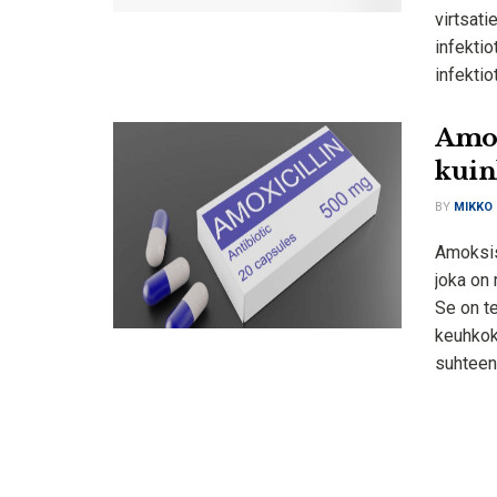
virtsati
infektio
infektiot.
Amok
kuin
BY
MIKKO
Amoksisi
joka on 
Se on te
keuhkoku
suhteen.