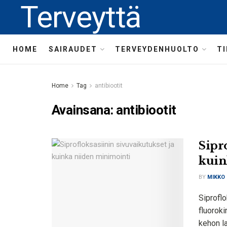
Terveyttä
HOME
SAIRAUDET
TERVEYDENHUOLTO
T
Home
Tag
antibiootit
Avainsana:
antibiootit
Sipr
kuin
BY
MIKKO
Siproflo
fluoroki
kehon la