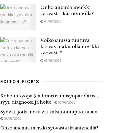
Onko anemia merkki
syövästä ikääntyneillä?
04/08/2026
Voiko suussa tuntuva
karvas maku olla merkki
syövästä?
03/08/2026
EDITOR PICK'S
Kohdun syöpä (endometriumisyöpä): Oireet,
syyt, diagnoosi ja hoito
07/08/2026
Syövät, jotka nostavat kalsitoniinipitoisuutta
06/08/2026
Onko anemia merkki syövästä ikääntyneillä?