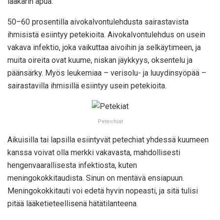
lääkärin apua.
50–60 prosentilla aivokalvontulehdusta sairastavista
ihmisistä esiintyy petekioita. Aivokalvontulehdus on usein
vakava infektio, joka vaikuttaa aivoihin ja selkäytimeen, ja
muita oireita ovat kuume, niskan jäykkyys, oksentelu ja
päänsärky. Myös leukemiaa – verisolu- ja luuydinsyöpää –
sairastavilla ihmisillä esiintyy usein petekioita.
Petechiat
Aikuisilla tai lapsilla esiintyvät petechiat yhdessä kuumeen
kanssa voivat olla merkki vakavasta, mahdollisesti
hengenvaarallisesta infektiosta, kuten
meningokokkitaudista. Sinun on mentävä ensiapuun.
Meningokokkitauti voi edetä hyvin nopeasti, ja sitä tulisi
pitää lääketieteellisenä hätätilanteena.