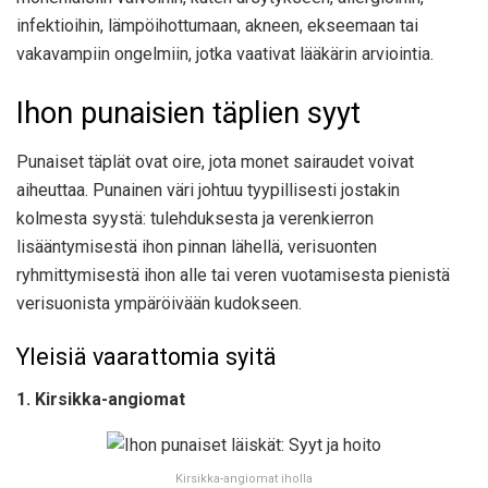
infektioihin, lämpöihottumaan, akneen, ekseemaan tai
vakavampiin ongelmiin, jotka vaativat lääkärin arviointia.
Ihon punaisien täplien syyt
Punaiset täplät ovat oire, jota monet sairaudet voivat
aiheuttaa. Punainen väri johtuu tyypillisesti jostakin
kolmesta syystä: tulehduksesta ja verenkierron
lisääntymisestä ihon pinnan lähellä, verisuonten
ryhmittymisestä ihon alle tai veren vuotamisesta pienistä
verisuonista ympäröivään kudokseen.
Yleisiä vaarattomia syitä
1. Kirsikka-angiomat
Kirsikka-angiomat iholla