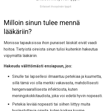
Erilaiset ihosyövän tyypit
Milloin sinun tulee mennä
lääkäriin?
Monissa tapauksissa ihon punaiset läiskät eivät vaadi
hoitoa. Tietyistä oireista sinun tulisi kuitenkin hakeutua
viipymättä lääkäriin.
Hakeudu välittömästi ensiapuun, jos:
Sinulle tai lapsellesi ilmaantuu petekiaa ja kuumetta,
sillä tämä voi olla merkki vakavasta, mahdollisesti
hengenvaarallisesta infektiosta, kuten
meningokokkitaudista, joka voi edetä hyvin nopeasti.
Petekia leviää nopeasti tai siihen liittyy muita
huolestuttavia oireita, kuten korkea kuume,