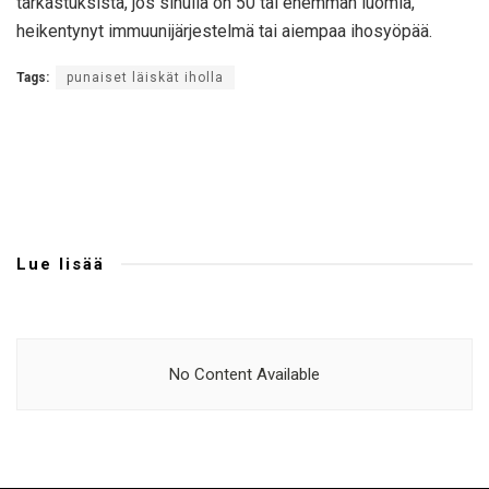
tarkastuksista, jos sinulla on 50 tai enemmän luomia,
heikentynyt immuunijärjestelmä tai aiempaa ihosyöpää.
Tags:
punaiset läiskät iholla
Lue lisää
No Content Available