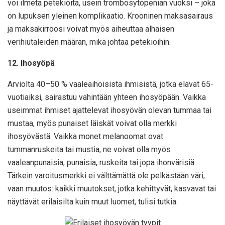
voi ilmetä petekioita, usein trombosytopenian vuoksi – joka
on lupuksen yleinen komplikaatio. Krooninen maksasairaus
ja maksakirroosi voivat myös aiheuttaa alhaisen
verihiutaleiden määrän, mikä johtaa petekioihin.
12. Ihosyöpä
Arviolta 40–50 % vaaleaihoisista ihmisistä, jotka elävät 65-
vuotiaiksi, sairastuu vähintään yhteen ihosyöpään. Vaikka
useimmat ihmiset ajattelevat ihosyövän olevan tummaa tai
mustaa, myös punaiset läiskät voivat olla merkki
ihosyövästä. Vaikka monet melanoomat ovat
tummanruskeita tai mustia, ne voivat olla myös
vaaleanpunaisia, punaisia, ruskeita tai jopa ihonvärisiä.
Tärkein varoitusmerkki ei välttämättä ole pelkästään väri,
vaan muutos: kaikki muutokset, jotka kehittyvät, kasvavat tai
näyttävät erilaisilta kuin muut luomet, tulisi tutkia.