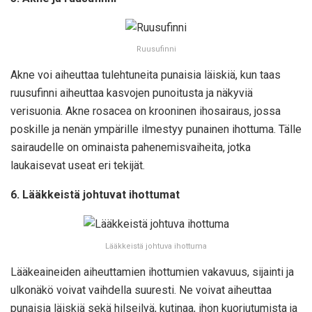
Ruusufinni
Akne voi aiheuttaa tulehtuneita punaisia läiskiä, kun taas
ruusufinni aiheuttaa kasvojen punoitusta ja näkyviä
verisuonia. Akne rosacea on krooninen ihosairaus, jossa
poskille ja nenän ympärille ilmestyy punainen ihottuma. Tälle
sairaudelle on ominaista pahenemisvaiheita, jotka
laukaisevat useat eri tekijät.
6. Lääkkeistä johtuvat ihottumat
Lääkkeistä johtuva ihottuma
Lääkeaineiden aiheuttamien ihottumien vakavuus, sijainti ja
ulkonäkö voivat vaihdella suuresti. Ne voivat aiheuttaa
punaisia läiskiä sekä hilseilyä, kutinaa, ihon kuoriutumista ja