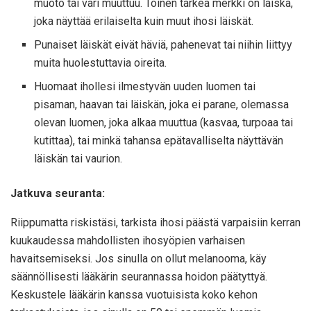
muoto tai väri muuttuu. Toinen tärkeä merkki on läiskä,
joka näyttää erilaiselta kuin muut ihosi läiskät.
Punaiset läiskät eivät häviä, pahenevat tai niihin liittyy
muita huolestuttavia oireita.
Huomaat ihollesi ilmestyvän uuden luomen tai
pisaman, haavan tai läiskän, joka ei parane, olemassa
olevan luomen, joka alkaa muuttua (kasvaa, turpoaa tai
kutittaa), tai minkä tahansa epätavalliselta näyttävän
läiskän tai vaurion.
Jatkuva seuranta:
Riippumatta riskistäsi, tarkista ihosi päästä varpaisiin kerran
kuukaudessa mahdollisten ihosyöpien varhaisen
havaitsemiseksi. Jos sinulla on ollut melanooma, käy
säännöllisesti lääkärin seurannassa hoidon päätyttyä.
Keskustele lääkärin kanssa vuotuisista koko kehon