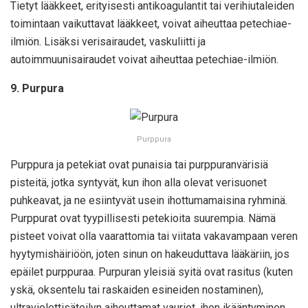
Tietyt lääkkeet, erityisesti antikoagulantit tai verihiutaleiden
toimintaan vaikuttavat lääkkeet, voivat aiheuttaa petechiae-
ilmiön. Lisäksi verisairaudet, vaskuliitti ja
autoimmuunisairaudet voivat aiheuttaa petechiae-ilmiön.
9. Purpura
Purppura
Purppura ja petekiat ovat punaisia tai purppuranvärisiä
pisteitä, jotka syntyvät, kun ihon alla olevat verisuonet
puhkeavat, ja ne esiintyvät usein ihottumamaisina ryhminä.
Purppurat ovat tyypillisesti petekioita suurempia. Nämä
pisteet voivat olla vaarattomia tai viitata vakavampaan veren
hyytymishäiriöön, joten sinun on hakeuduttava lääkäriin, jos
epäilet purppuraa. Purpuran yleisiä syitä ovat rasitus (kuten
yskä, oksentelu tai raskaiden esineiden nostaminen),
ultraviolettisäteilyn aiheuttamat vauriot, ihon ikääntyminen,