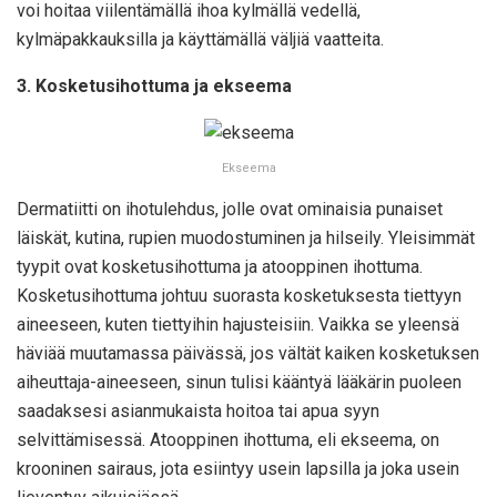
voi hoitaa viilentämällä ihoa kylmällä vedellä,
kylmäpakkauksilla ja käyttämällä väljiä vaatteita.
3. Kosketusihottuma ja ekseema
Ekseema
Dermatiitti on ihotulehdus, jolle ovat ominaisia punaiset
läiskät, kutina, rupien muodostuminen ja hilseily. Yleisimmät
tyypit ovat kosketusihottuma ja atooppinen ihottuma.
Kosketusihottuma johtuu suorasta kosketuksesta tiettyyn
aineeseen, kuten tiettyihin hajusteisiin. Vaikka se yleensä
häviää muutamassa päivässä, jos vältät kaiken kosketuksen
aiheuttaja-aineeseen, sinun tulisi kääntyä lääkärin puoleen
saadaksesi asianmukaista hoitoa tai apua syyn
selvittämisessä. Atooppinen ihottuma, eli ekseema, on
krooninen sairaus, jota esiintyy usein lapsilla ja joka usein