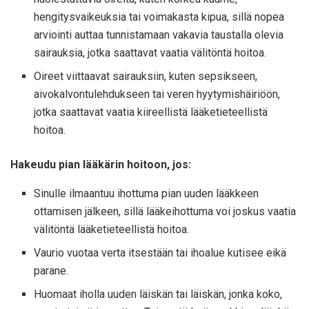
hengitysvaikeuksia tai voimakasta kipua, sillä nopea
arviointi auttaa tunnistamaan vakavia taustalla olevia
sairauksia, jotka saattavat vaatia välitöntä hoitoa.
Oireet viittaavat sairauksiin, kuten sepsikseen,
aivokalvontulehdukseen tai veren hyytymishäiriöön,
jotka saattavat vaatia kiireellistä lääketieteellistä
hoitoa.
Hakeudu pian lääkärin hoitoon, jos:
Sinulle ilmaantuu ihottuma pian uuden lääkkeen
ottamisen jälkeen, sillä lääkeihottuma voi joskus vaatia
välitöntä lääketieteellistä hoitoa.
Vaurio vuotaa verta itsestään tai ihoalue kutisee eikä
parane.
Huomaat iholla uuden läiskän tai läiskän, jonka koko,