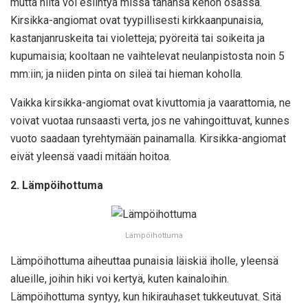
mutta niitä voi esiintyä missä tahansa kehon osassa.
Kirsikka-angiomat ovat tyypillisesti kirkkaanpunaisia,
kastanjanruskeita tai violetteja; pyöreitä tai soikeita ja
kupumaisia; kooltaan ne vaihtelevat neulanpistosta noin 5
mm:iin; ja niiden pinta on sileä tai hieman koholla.
Vaikka kirsikka-angiomat ovat kivuttomia ja vaarattomia, ne
voivat vuotaa runsaasti verta, jos ne vahingoittuvat, kunnes
vuoto saadaan tyrehtymään painamalla. Kirsikka-angiomat
eivät yleensä vaadi mitään hoitoa.
2. Lämpöihottuma
Lämpöihottuma
Lämpöihottuma aiheuttaa punaisia läiskiä iholle, yleensä
alueille, joihin hiki voi kertyä, kuten kainaloihin.
Lämpöihottuma syntyy, kun hikirauhaset tukkeutuvat. Sitä