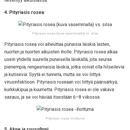
lieventyy aikuisiässä.
4. Pityriasis rosea
Pityriasis rosea (kuva vasemmalla) vs. silsa
Pityriasis rosea voi aiheuttaa punaisia läiskiä lasten,
nuorten ja nuorten aikuisten iholle. Pityriasis rosea alkaa
usein yhdellä suurella punaisella läiskällä, jota seuraa
pienempiä, rengasmaisia läiskiä, jotka voivat olla hilseileviä
ja kutisevia. Syytä ei tunneta, mutta se voi liittyä
virusinfektioon. Pityriasis roseaan voi liittyä päänsärkyä,
kurkkukipua ja kuumetta. Pityriasis rosea ei ole vakava
sairaus, ja se voi häviää itsestään 6–8 viikossa.
Pityriasis rosea -ihottuma
5. Akne ja ruusufinni