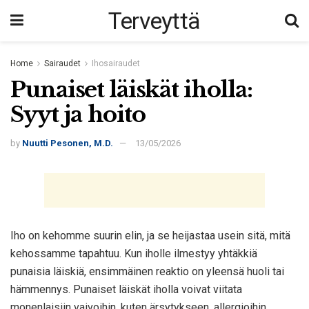
Terveyttä
Home
Sairaudet
Ihosairaudet
Punaiset läiskät iholla:
Syyt ja hoito
by
Nuutti Pesonen, M.D.
13/05/2026
Iho on kehomme suurin elin, ja se heijastaa usein sitä, mitä
kehossamme tapahtuu. Kun iholle ilmestyy yhtäkkiä
punaisia läiskiä, ensimmäinen reaktio on yleensä huoli tai
hämmennys. Punaiset läiskät iholla voivat viitata
monenlaisiin vaivoihin, kuten ärsytykseen, allergioihin,