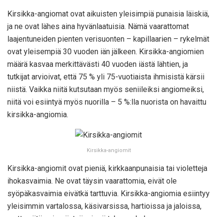
Kirsikka-angiomat ovat aikuisten yleisimpiä punaisia läiskiä,
ja ne ovat lähes aina hyvänlaatuisia. Nämä vaarattomat
laajentuneiden pienten verisuonten – kapillaarien – rykelmät
ovat yleisempiä 30 vuoden iän jälkeen. Kirsikka-angiomien
määrä kasvaa merkittävästi 40 vuoden iästä lähtien, ja
tutkijat arvioivat, että 75 % yli 75-vuotiaista ihmisistä kärsii
niistä. Vaikka niitä kutsutaan myös seniileiksi angiomeiksi,
niitä voi esiintyä myös nuorilla – 5 %:lla nuorista on havaittu
kirsikka-angiomia.
Kirsikka-angiomit
Kirsikka-angiomit ovat pieniä, kirkkaanpunaisia tai violetteja
ihokasvaimia. Ne ovat täysin vaarattomia, eivät ole
syöpäkasvaimia eivätkä tarttuvia. Kirsikka-angiomia esiintyy
yleisimmin vartalossa, käsivarsissa, hartioissa ja jaloissa,