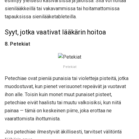
esiintyy yleisesti käsivarsissa ja jaloissa. Sitä voi hoitaa
sienilääkkeillä tai vakavammissa tai hoitamattomissa
tapauksissa sienilääketableteilla.
Syyt, jotka vaativat lääkärin hoitoa
8. Petekiat
Petekiat
Petechiae ovat pieniä punaisia tai violetteja pisteitä, jotka
muodostuvat, kun pienet verisuonet repeävät ja vuotavat
ihon alle. Toisin kuin monet muut punaiset pisteet,
petechiae eivät haalistu tai muutu valkoisiksi, kun niitä
painaa — tämä on keskeinen piirre, joka erottaa ne
vaarattomista ihottumista.
Jos petechiae ilmestyvät äkillisesti, tarvitset välitöntä