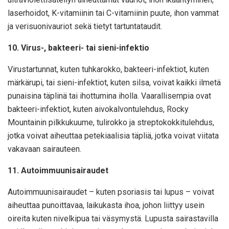
laserhoidot, K-vitamiinin tai C-vitamiinin puute, ihon vammat
ja verisuonivauriot sekä tietyt tartuntataudit.
10. Virus-, bakteeri- tai sieni-infektio
Virustartunnat, kuten tuhkarokko, bakteeri-infektiot, kuten
märkärupi, tai sieni-infektiot, kuten silsa, voivat kaikki ilmetä
punaisina täplinä tai ihottumina iholla. Vaarallisempia ovat
bakteeri-infektiot, kuten aivokalvontulehdus, Rocky
Mountainin pilkkukuume, tulirokko ja streptokokkitulehdus,
jotka voivat aiheuttaa petekiaalisia täpliä, jotka voivat viitata
vakavaan sairauteen.
11. Autoimmuunisairaudet
Autoimmuunisairaudet – kuten psoriasis tai lupus – voivat
aiheuttaa punoittavaa, laikukasta ihoa, johon liittyy usein
oireita kuten nivelkipua tai väsymystä. Lupusta sairastavilla