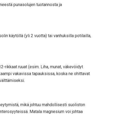
tyneestä punasolujen tuotannosta ja
in käytöllä (yli 2 vuotta) tai vanhuksilla potilailla,
 B12-rikkaat ruuat (esim. Liha, munat, väkevöidyt
hokkaampi vakavissa tapauksissa, koska ne ohittavat
välttämiseksi.
eytymistä, mikä johtuu mahdollisesti suoliston
enterosyyteissä. Matala magnesium voi johtaa