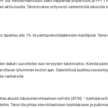
 sta. Kalsiumliukoisuus vaatii happamaa ympäristöä, ja PPI: t v
ktiivisuutta. Tämä koskee erityisesti vanhemmilla aikuisilla tai 
 tapahtuu alle 1%: lla pantopratsolilääkkeiden käyttäjistä. Tämä r
kuten lääkäri suosittelee luun terveyden tukemiseksi. Kiinnitä pain
arvittavan lyhyimmän keston ajan. Säännöllisiä luutiheysseulonto
tai vanhuksille.
aa akuutin tubulointerstitiaalisen nefriitin (ATIN) – tulehduksell
eihin. Tämä tila johtaa interstitiaaliseen tulehdukseen ja putkim