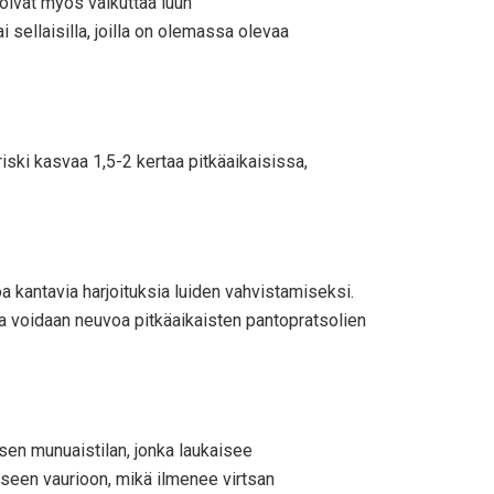
oivat myös vaikuttaa luun
sellaisilla, joilla on olemassa olevaa
iski kasvaa 1,5-2 kertaa pitkäaikaisissa,
oa kantavia harjoituksia luiden vahvistamiseksi.
ja voidaan neuvoa pitkäaikaisten pantopratsolien
isen munuaistilan, jonka laukaisee
aiseen vaurioon, mikä ilmenee virtsan