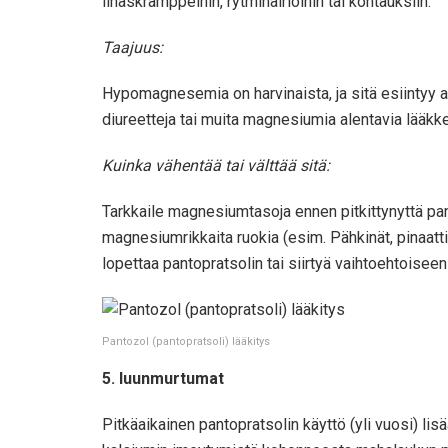
lihaskramppeihin, rytmihäiriöihin tai kohtauksiin.
Taajuus:
Hypomagnesemia on harvinaista, ja sitä esiintyy alle
diureetteja tai muita magnesiumia alentavia lääkke
Kuinka vähentää tai välttää sitä:
Tarkkaile magnesiumtasoja ennen pitkittynyttä pantop
magnesiumrikkaita ruokia (esim. Pähkinät, pinaatt
lopettaa pantopratsolin tai siirtyä vaihtoehtoisee
Pantozol (pantopratsoli) lääkitys
5. luunmurtumat
Pitkäaikainen pantopratsolin käyttö (yli vuosi) li