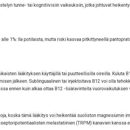
telyn tunne- tai kognitiivisiin vaikeuksiin, jotka johtuvat heiken
lle 1%: lla potilaista, mutta riski kasvaa pitkittyneellä pantopratsol
kaisten lääkityksen käyttäjillä tai puutteellisilla oireilla. Kuluta
ulemisen jälkeen. Sublinguaalinen tai injektoitava B12 voi olla te
sa ennen kuin alkaa ottaa B12 -lisäravinteita vuorovaikutuksen 
oja, koska tämä lääkitys voi heikentää suoliston magnesiumin im
reseptoripotentiaalisten melastatiinien (TRPM) kanavien kanssa 