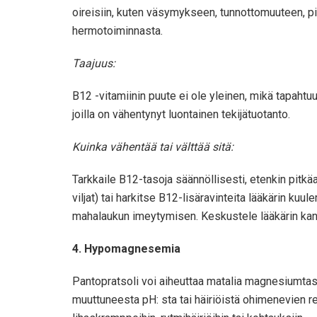
oireisiin, kuten väsymykseen, tunnottomuuteen, pis
hermotoiminnasta.
Taajuus:
B12 -vitamiinin puute ei ole yleinen, mikä tapahtuu a
joilla on vähentynyt luontainen tekijätuotanto.
Kuinka vähentää tai välttää sitä:
Tarkkaile B12-tasoja säännöllisesti, etenkin pitkäai
viljat) tai harkitse B12-lisäravinteita lääkärin ku
mahalaukun imeytymisen. Keskustele lääkärin kans
4. Hypomagnesemia
Pantopratsoli voi aiheuttaa matalia magnesiumtas
muuttuneesta pH: sta tai häiriöistä ohimenevien 