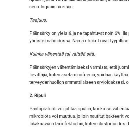
neurologisiin oireisiin.
Taajuus:
Päänsärky on yleisiä, ja ne tapahtuvat noin 6%: lla
yhdistelmähoidossa. Nämä otsikot ovat tyypillises
Kuinka vähentää tai välttää sitä:
Päänsärkyjen vähentämiseksi varmista, että juomine
lievittäjiä, kuten asetaminofeenia, voidaan käyttää 
terveydenhuollon ammattilaiseen arvioidaksesi, o
2. Ripuli
Pantopratsoli voi johtaa ripuliin, koska se vähen
mikrobiota voi muuttua, jolloin nautitut bakteerit
liikakasvuun tai infektioihin, kuten clostridioide