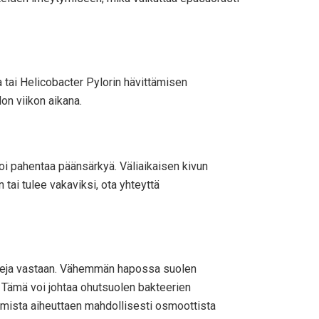
a tai Helicobacter Pylorin hävittämisen
on viikon aikana.
voi pahentaa päänsärkyä. Väliaikaisen kivun
 tai tulee vakaviksi, ota yhteyttä
teereja vastaan. Vähemmän hapossa suolen
ä. Tämä voi johtaa ohutsuolen bakteerien
lamista aiheuttaen mahdollisesti osmoottista