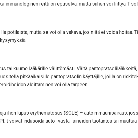
a immunologinen reitti on epäselvä, mutta siihen voi liittyä T-solu
%: lla potilaista, mutta se voi olla vakava, jos niitä ei voida hoit
aiskysymyksiä.
s tai kuume lääkärille välittömästi. Vältä pantopratsolilääkkeitä, j
itella pitkäaikaisille pantopratsolin käyttäjille, joilla on riskite
roidihoidon aloittaminen voi olla tarpeen.
tteja ihon lupus erythematosus (SCLE) – autoimmuunisairaus, jos
PI: t voivat indusoida auto -vasta -aineiden tuotantoa tai muutt