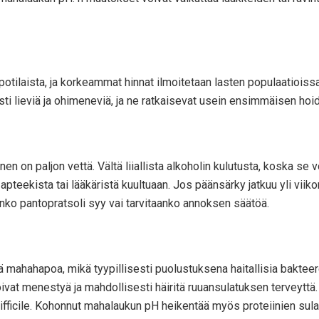
 potilaista, ja korkeammat hinnat ilmoitetaan lasten populaatioiss
ti lieviä ja ohimeneviä, ja ne ratkaisevat usein ensimmäisen hoid
n on paljon vettä. Vältä liiallista alkoholin kulutusta, koska se 
apteekista tai lääkäristä kuultuaan. Jos päänsärky jatkuu yli viikon
nko pantopratsoli syy vai tarvitaanko annoksen säätöä.
tää mahahapoa, mikä tyypillisesti puolustuksena haitallisia bak
 voivat menestyä ja mahdollisesti häiritä ruuansulatuksen terveytt
s difficile. Kohonnut mahalaukun pH heikentää myös proteiinien su