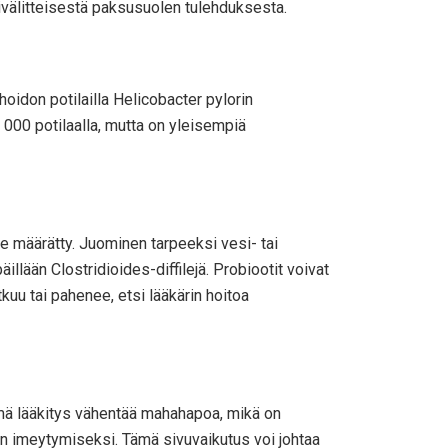
inivälitteisestä paksusuolen tulehduksesta.
hoidon potilailla Helicobacter pylorin
 1 000 potilaalla, mutta on yleisempiä
ole määrätty. Juominen tarpeeksi vesi- tai
illään Clostridioides-diffilejä. Probiootit voivat
tkuu tai pahenee, etsi lääkärin hoitoa
tämä lääkitys vähentää mahahapoa, mikä on
en imeytymiseksi. Tämä sivuvaikutus voi johtaa