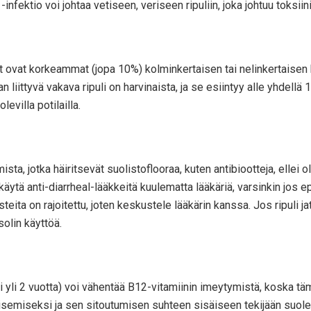
-infektio voi johtaa vetiseen, veriseen ripuliin, joka johtuu toksi
nnat ovat korkeammat (jopa 10%) kolminkertaisen tai nelinkertaisen 
 liittyvä vakava ripuli on harvinaista, ja se esiintyy alle yhdellä
evilla potilailla.
ta, jotka häiritsevät suolistoflooraa, kuten antibiootteja, ellei 
ytä anti-diarrheal-lääkkeitä kuulematta lääkäriä, varsinkin jos epä
eita on rajoitettu, joten keskustele lääkärin kanssa. Jos ripuli ja
solin käyttöä.
sti yli 2 vuotta) voi vähentää B12-vitamiinin imeytymistä, koska 
aisemiseksi ja sen sitoutumisen suhteen sisäiseen tekijään suol