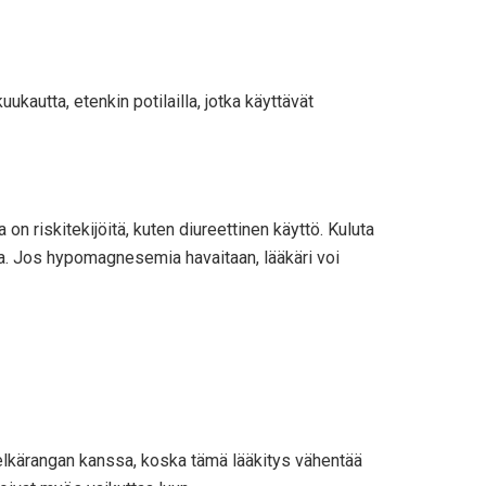
ukautta, etenkin potilailla, jotka käyttävät
 on riskitekijöitä, kuten diureettinen käyttö. Kuluta
sa. Jos hypomagnesemia havaitaan, lääkäri voi
 selkärangan kanssa, koska tämä lääkitys vähentää