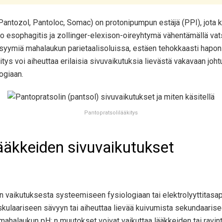
antozol, Pantoloc, Somac) on protonipumpun estäjä (PPI), jota käy
o esophagitis ja zollinger-elexison-oireyhtymä vähentämällä vats
ymiä mahalaukun parietaalisoluissa, estäen tehokkaasti hapon 
tys voi aiheuttaa erilaisia ​​sivuvaikutuksia lievästä vakavaan jo
ogiaan.
Pantopratsolilääkitys
lääkkeiden sivuvaikutukset
en vaikutuksesta systeemiseen fysiologiaan tai elektrolyyttitas
askulaariseen sävyyn tai aiheuttaa lievää kuivumista sekundaaris
si mahalaukun pH: n muutokset voivat vaikuttaa lääkkeiden tai rav