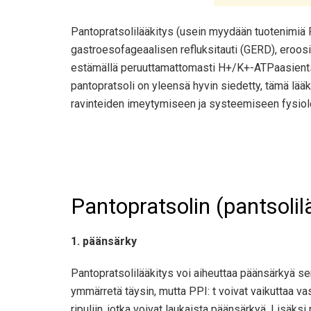
Pantopratsolilääkitys (usein myydään tuotenimiä P
gastroesofageaalisen refluksitauti (GERD), eroosi
estämällä peruuttamattomasti H+/K+-ATPaasientsy
pantopratsoli on yleensä hyvin siedetty, tämä lääki
ravinteiden imeytymiseen ja systeemiseen fysiol
Pantopratsolin (pantsoli
1. päänsärky
Pantopratsolilääkitys voi aiheuttaa päänsärkyä s
ymmärretä täysin, mutta PPI: t voivat vaikuttaa v
ripuliin, jotka voivat laukaista päänsärkyä. Lisäk