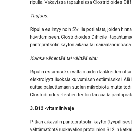
ripulia. Vakavissa tapauksissa Clostridioides Diff 
Taajuus:
Ripulia esiintyy noin 5%: lla potilaista, joiden hi
hävittämiseen. Clostridioides Difficile -tapahtumaan
pantopratsolin käytön aikana tai sairaalahoidossa ol
Kuinka vähentää tai välttää sitä:
Ripulin estämiseksi vältä muiden lääkkeiden ottamis
elektrolyyttiliuoksia kuivumisen estämiseksi. Älä kä
auttaa palauttamaan suolen mikrobiota, mutta todist
Clostridioides -testien testiin tai säädä pantoprat
3. B12 -vitamiinivaje
Pitkän aikavälin pantopratsolin käyttö (tyypillise
välttämätöntä ruokavalion proteiinien B12: n katk