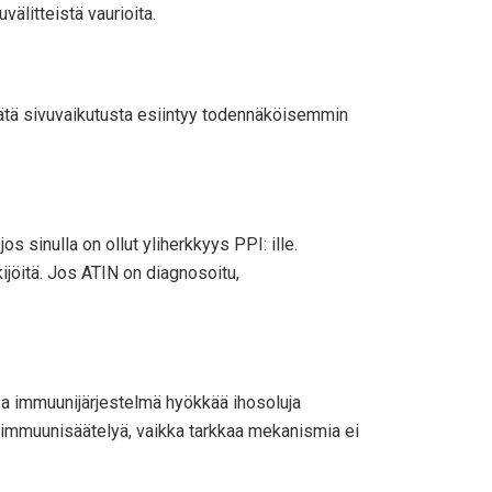
välitteistä vaurioita.
aa. Tätä sivuvaikutusta esiintyy todennäköisemmin
os sinulla on ollut yliherkkyys PPI: ille.
kijöitä. Jos ATIN on diagnosoitu,
sa immuunijärjestelmä hyökkää ihosoluja
aa immuunisäätelyä, vaikka tarkkaa mekanismia ei