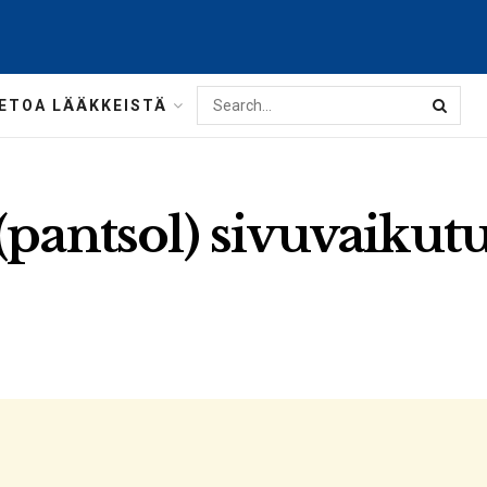
IETOA LÄÄKKEISTÄ
(pantsol) sivuvaikut