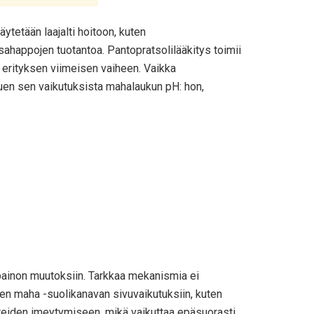
tetään laajalti hoitoon, kuten
ahappojen tuotantoa. Pantopratsolilääkitys toimii
erityksen viimeisen vaiheen. Vaikka
htuen sen vaikutuksista mahalaukun pH: hon,
apainon muutoksiin. Tarkkaa mekanismia ei
een maha -suolikanavan sivuvaikutuksiin, kuten
inteiden imeytymiseen, mikä vaikuttaa epäsuorasti