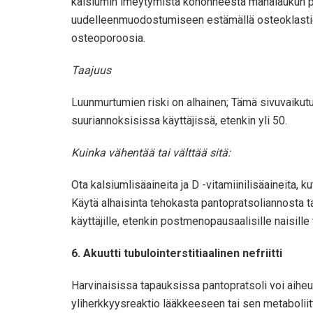
kalsiumin imeytymistä kohonneesta mahalaukun pH:
uudelleenmuodostumiseen estämällä osteoklastien a
osteoporoosia.
Taajuus
Luunmurtumien riski on alhainen; Tämä sivuvaikutus
suuriannoksisissa käyttäjissä, etenkin yli 50.
Kuinka vähentää tai välttää sitä:
Ota kalsiumlisäaineita ja D -vitamiinilisäaineita, 
Käytä alhaisinta tehokasta pantopratsoliannosta t
käyttäjille, etenkin postmenopausaalisille naisille 
6. Akuutti tubulointerstitiaalinen nefriitti
Harvinaisissa tapauksissa pantopratsoli voi aiheutt
yliherkkyysreaktio lääkkeeseen tai sen metaboliitt