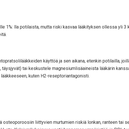
 1%: lla potilaista, mutta riski kasvaa lääkityksen ollessa yli 3 ku
itä.
ratsolilääkkeiden käyttöä ja sen aikana, etenkin potilailla, joilla
i, täysjyvät) tai keskustele magnesiumlisäaineista lääkärin kans
n lääkkeeseen, kuten H2-reseptoriantagonisti.
sää osteoporoosiin liittyvien murtumien riskiä lonkan, ranteen tai