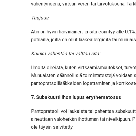
vähentyneenä, virtsan veren tai turvotuksena. Tarkk
Taajuus:
Atin on hyvin harvinainen, ja sitä esiintyy alle 0,1
potilailla, joilla on ollut lääkeallergioita tai munu
Kuinka vähentää tai välttää sitä:
Ilmoita oireista, kuten virtsaamismuutokset, turvotu
Munuaisten säännöllisiä toimintatestejä voidaan suos
pantopratsolilääkkeiden lopettaminen ja kortikoste
7. Subakuutti ihon lupus erythematosus
Pantopratsoli voi laukaista tai pahentaa subakuu
aiheuttaen valoherkän ihottuman tai nivelkipuun. P
ole täysin selvitetty.