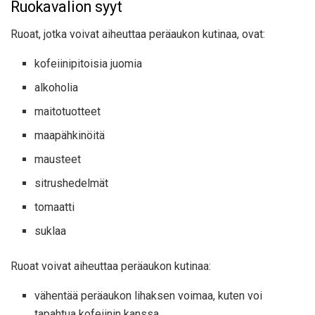
Ruokavalion syyt
Ruoat, jotka voivat aiheuttaa peräaukon kutinaa, ovat:
kofeiinipitoisia juomia
alkoholia
maitotuotteet
maapähkinöitä
mausteet
sitrushedelmät
tomaatti
suklaa
Ruoat voivat aiheuttaa peräaukon kutinaa:
vähentää peräaukon lihaksen voimaa, kuten voi
tapahtua kofeiinin kanssa