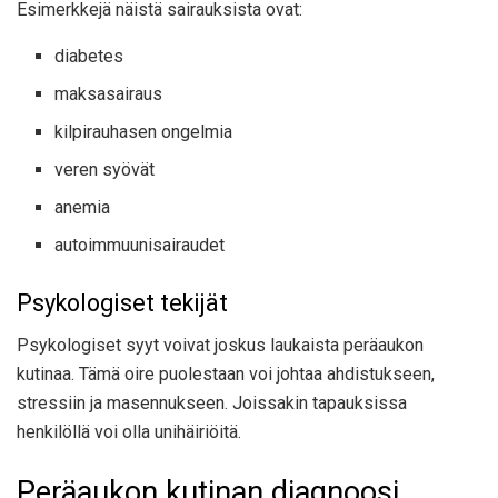
Esimerkkejä näistä sairauksista ovat:
diabetes
maksasairaus
kilpirauhasen ongelmia
veren syövät
anemia
autoimmuunisairaudet
Psykologiset tekijät
Psykologiset syyt voivat joskus laukaista peräaukon
kutinaa. Tämä oire puolestaan ​​​​voi johtaa ahdistukseen,
stressiin ja masennukseen. Joissakin tapauksissa
henkilöllä voi olla unihäiriöitä.
Peräaukon kutinan diagnoosi