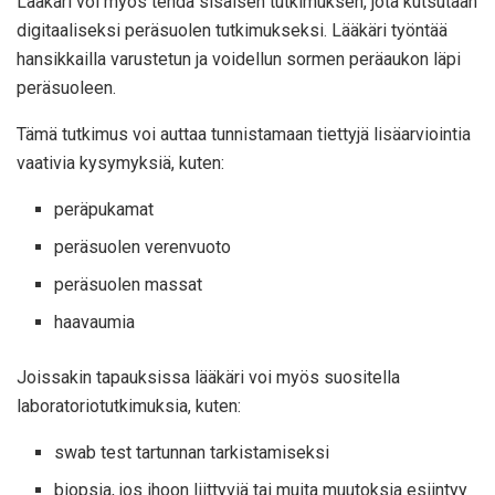
Lääkäri voi myös tehdä sisäisen tutkimuksen, jota kutsutaan
digitaaliseksi peräsuolen tutkimukseksi. Lääkäri työntää
hansikkailla varustetun ja voidellun sormen peräaukon läpi
peräsuoleen.
Tämä tutkimus voi auttaa tunnistamaan tiettyjä lisäarviointia
vaativia kysymyksiä, kuten:
peräpukamat
peräsuolen verenvuoto
peräsuolen massat
haavaumia
Joissakin tapauksissa lääkäri voi myös suositella
laboratoriotutkimuksia, kuten:
swab test tartunnan tarkistamiseksi
biopsia, jos ihoon liittyviä tai muita muutoksia esiintyy