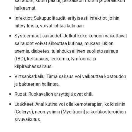
sairaudet, kuten paalut, peräaukon fistelit ja peräaukon
halkeamat.
Infektiot: Sukupuolitaudit, erityisesti infektiot, joihin
liittyy loisia, voivat johtaa kutinaan.
Systeemiset sairaudet: Jotkut koko kehoon vaikuttavat
sairaudet voivat aiheuttaa kutinaa, mukaan lukien
anemia, diabetes, tulehduksellinen suolistosairaus
(IBD), keltaisuus, leukemia, lymfooma ja
kilpirauhassairaus.
Virtsankarkailu: Tämä sairaus voi vaikeuttaa kosteuden
ja bakteerien hallintaa.
Ruoat: Ruokavalion ärsyttäjiä ovat chili.
Lääkkeet: Anal kutina voi olla kemoterapian, kolkisiinin
(Colcrys), neomysiinin (Mycitracin) ja kortikosteroidien
sivuvaikutus.