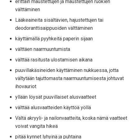
erittäin maustettujen ja maustettujen ruokien
välttäminen
Lääkeaineita sisältävien, hajustettujen tai
deodoranttisaippuoiden välttäminen
käyttämällä pyyhkeitä paperin sijaan
välttäen naarmuuntumista
välttää rasitusta ulostamisen aikana
puuvillakäsineiden käyttäminen nukkuessa, jotta
vältytään tajuttomasta naarmuuntumisesta johtuvat
ihovauriot
yllään löysät puuvillaiset alusvaatteet
välttää alusvaatteiden käyttöä yöllä
Vältä akryyli- ja nailonvaatteita, koska nämä vaatteet
voivat vangita hikeä
pitää kynnet lyhyinä ja puhtaina