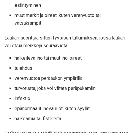
esiintyminen
muut merkit ja oireet, kuten verenvuoto tai
vatsakrampit
Lääkäri suorittaa sitten fyysisen tutkimuksen, jossa lääkäri
voi etsiä merkkejä seuraavista:
halkeileva iho tai muut iho-oireet
tulehdus
verenvuotoa peräaukon ympärillä
turvotusta, joka voi viitata peräpukamiin
infektio
epänormaalit ihovauriot, kuten syylät
halkeamia tai fisteleitä