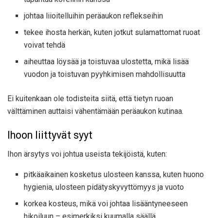
johtaa liioitelluihin peräaukon reflekseihin
tekee ihosta herkän, kuten jotkut sulamattomat ruoat
voivat tehdä
aiheuttaa löysää ja toistuvaa ulostetta, mikä lisää
vuodon ja toistuvan pyyhkimisen mahdollisuutta
Ei kuitenkaan ole todisteita siitä, että tietyn ruoan
välttäminen auttaisi vähentämään peräaukon kutinaa.
Ihoon liittyvät syyt
Ihon ärsytys voi johtua useista tekijöistä, kuten:
pitkäaikainen kosketus ulosteen kanssa, kuten huono
hygienia, ulosteen pidätyskyvyttömyys ja vuoto
korkea kosteus, mikä voi johtaa lisääntyneeseen
hikoiluun – esimerkiksi kuumalla säällä