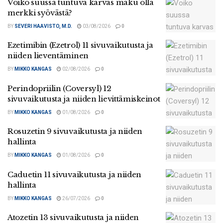
Voiko suussa tuntuva karvas maku olla
merkki syövästä?
BY
SEVERI HAAVISTO, M.D.
03/08/2026
0
Ezetimibin (Ezetrol) 11 sivuvaikutusta ja
niiden lieventäminen
BY
MIKKO KANGAS
02/08/2026
0
Perindopriilin (Coversyl) 12
sivuvaikutusta ja niiden lievittämiskeinot
BY
MIKKO KANGAS
01/08/2026
0
Rosuzetin 9 sivuvaikutusta ja niiden
hallinta
BY
MIKKO KANGAS
01/08/2026
0
Caduetin 11 sivuvaikutusta ja niiden
hallinta
BY
MIKKO KANGAS
26/07/2026
0
Atozetin 13 sivuvaikutusta ja niiden