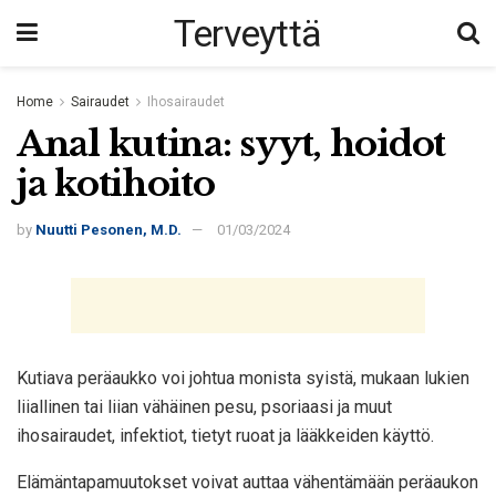
Terveyttä
Home
Sairaudet
Ihosairaudet
Anal kutina: syyt, hoidot
ja kotihoito
by
Nuutti Pesonen, M.D.
01/03/2024
Kutiava peräaukko voi johtua monista syistä, mukaan lukien
liiallinen tai liian vähäinen pesu, psoriaasi ja muut
ihosairaudet, infektiot, tietyt ruoat ja lääkkeiden käyttö.
Elämäntapamuutokset voivat auttaa vähentämään peräaukon