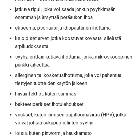
jatkuva ripuli, joka voi saada jonkun pyyhkimään
enemmän ja ärsyttää peräaukon ihoa
ekseema, psoriaasi ja idiopaattinen ihottuma
keloidiset arvet, jotka koostuvat kovasta, sileästä
arpikudoksesta
syyhy, erittäin kutiava ihottuma, jonka mikroskooppinen
punkki aiheuttaa
allerginen tai kosketusihottuma, joka voi pahentua
tiettyjen tuotteiden käytön jälkeen
hiivainfektiot, kuten sammas
bakteeriperäiset ihotulehdukset
virukset, kuten ihmisen papilloomavirus (HPV), jotka
voivat johtaa sukupuolielinten syyliin
loisia, kuten pinworm ja haukkamato