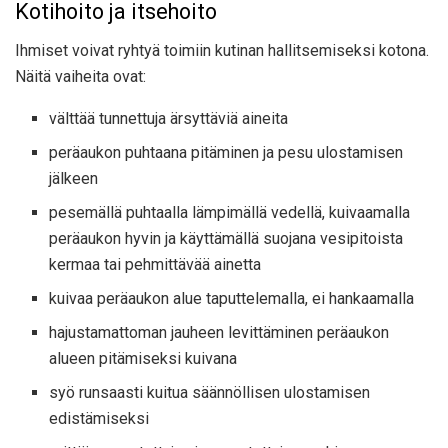
Kotihoito ja itsehoito
Ihmiset voivat ryhtyä toimiin kutinan hallitsemiseksi kotona.
Näitä vaiheita ovat:
välttää tunnettuja ärsyttäviä aineita
peräaukon puhtaana pitäminen ja pesu ulostamisen
jälkeen
pesemällä puhtaalla lämpimällä vedellä, kuivaamalla
peräaukon hyvin ja käyttämällä suojana vesipitoista
kermaa tai pehmittävää ainetta
kuivaa peräaukon alue taputtelemalla, ei hankaamalla
hajustamattoman jauheen levittäminen peräaukon
alueen pitämiseksi kuivana
syö runsaasti kuitua säännöllisen ulostamisen
edistämiseksi