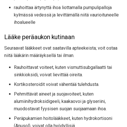
rauhoittaa ärtynyttä ihoa liottamalla pumpulipalloja
kylmässä vedessä ja levittämällä niitä vaurioituneelle
ihoalueelle
Lääke peräaukon kutinaan
Seuraavat lääkkeet ovat saatavilla apteekeista; voit ostaa
niitä lääkärin määräyksellä tai ilman.
Rauhoittavat voiteet, kuten vismuttisubgallaatti tai
sinkkioksidi, voivat lievittää oireita.
Kortikosteroidit voivat vähentää tulehdusta.
Pehmittävät aineet ja suojavoiteet, kuten
alumiinihydroksidigeeli, kaakaovoi ja glyseriini,
muodostavat fyysisen suojan suojaamaan ihoa.
Peräpukamien hoitolääkkeet, kuten hydrokortisoni
(Anusol), voivat olla hyödyllisiä.