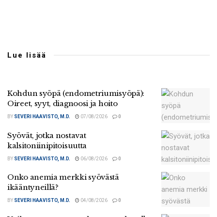
Lue lisää
Kohdun syöpä (endometriumisyöpä):
Oireet, syyt, diagnoosi ja hoito
BY
SEVERI HAAVISTO, M.D.
07/08/2026
0
Syövät, jotka nostavat
kalsitoniinipitoisuutta
BY
SEVERI HAAVISTO, M.D.
06/08/2026
0
Onko anemia merkki syövästä
ikääntyneillä?
BY
SEVERI HAAVISTO, M.D.
04/08/2026
0