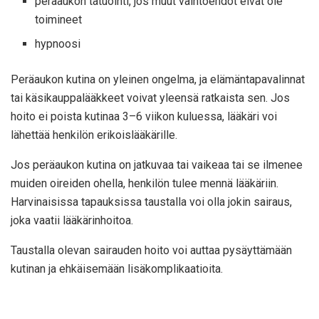
peräaukon tatuointi, jos muut vaihtoehdot eivät ole
toimineet
hypnoosi
Peräaukon kutina on yleinen ongelma, ja elämäntapavalinnat
tai käsikauppalääkkeet voivat yleensä ratkaista sen. Jos
hoito ei poista kutinaa 3–6 viikon kuluessa, lääkäri voi
lähettää henkilön erikoislääkärille.
Jos peräaukon kutina on jatkuvaa tai vaikeaa tai se ilmenee
muiden oireiden ohella, henkilön tulee mennä lääkäriin.
Harvinaisissa tapauksissa taustalla voi olla jokin sairaus,
joka vaatii lääkärinhoitoa.
Taustalla olevan sairauden hoito voi auttaa pysäyttämään
kutinan ja ehkäisemään lisäkomplikaatioita.