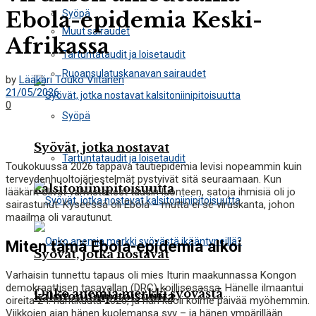
Ebola-epidemia Keski-
Syöpä
Muut sairaudet
Afrikassa
Tartuntataudit ja loisetaudit
Ruoansulatuskanavan sairaudet
by
Lääkäri Touko Viitanen
21/05/2026
0
Syöpä
Syövät, jotka nostavat
Tartuntataudit ja loisetaudit
Toukokuussa 2026 tappava tautiepidemia levisi nopeammin kuin
terveydenhuoltojärjestelmät pystyivät sitä seuraamaan. Kun
kalsitoniinipitoisuutta
lääkärit olivat vahvistaneet taudin luonteen, satoja ihmisiä oli jo
sairastunut. Kyseessä oli Ebola – mutta ei se viruskanta, johon
maailma oli varautunut.
Miten tämä Ebola-epidemia alkoi
Syövät, jotka nostavat
Varhaisin tunnettu tapaus oli mies Iturin maakunnassa Kongon
demokraattisen tasavallan (DRC) koillisosassa. Hänelle ilmaantui
Onko anemia merkki syövästä
kalsitoniinipitoisuutta
oireita 24. huhtikuuta 2026, ja hän kuoli kolme päivää myöhemmin.
Viikkojen ajan hänen kuolemansa syy – ja hänen ympärillään