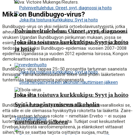
Kuva: Victoire Mukenge/Reuters.
Mikä on Bundibugyo-virus?
Bundibugyo-virus on yksi neljästä ortoebolavirustyypistä, jotka
Polviniveltulehdus: Oireet, syyt, diagnoosi
aiheuttavat ebola-taudin ihmisillä. Lääkärit ja tutkijat nimesivät
viruksen Ugandan Bundibugyon piirikunnan mukaan, jossa se
Joka ilta toistuva kurkkukipu: Syyt ja hoito
esiintyi ensimmäisen kerran vuonna 2007. Ennen vuotta 2026 oli
tiedossa vain kaksi Bundibugyo-epidemiaa: vuosien 2007–2008
ja hoito
epidemia Ugandassa ja vuoden 2012 epidemia Isirossa, Kongon
demokraattisessa tasavallassa.
Terveydenhuolto
Bundibugyo-virus tappaa 25–50 prosenttia tartunnan saaneista
ihmisistä. Tämä kuolleisuusaste tekee siitä yhden lääketieteen
tuntemista tappavimmista patogeeneistä.
Joka ilta toistuva kurkkukipu: Syyt ja hoito
Ebola-virus
Syitä hengästymiseen alkoholin
Bundibugyo-viruksen tekee tällä hetkellä erityisen vaaralliseksi se,
että sille ei ole olemassa hyväksyttyä rokotetta tai lääkettä. Zaire-
kantaa vastaan tehoava rokote – nimeltään Ervebo – ei suojaa
Terveydenhuolto
luotettavasti Bundibugyo-virukselta. Tutkijat ovat keskustelleet
nauttimisen jälkeen
Ervebon käytöstä varotoimenpiteenä, ja eläinkokeet viittaavat
siihen, että se saattaa tarjota osittaista suojaa, mutta