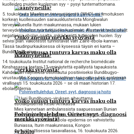
kuolleiden muiden kuoleman syy – pysyi tuntemattomana.
ikääntyneillä?
5. toukokuuta Maailman terveysjärjestö (WHO) sai ilmoituksen
korkean kuolleisuuden sairausklusterista Mongbwalun
terveysalueella Iturin maakunnassa, mukaan lukien
terveydenhuollon työntekijöiden kuolemat. Alustavat testit olivat
negatiivisia ebolan osalta, mikä herätti tutkijoiden huolen. Syy
Onko anemia merkki syövästä
selvisi pian: vakiotestit tunnistavat vain Zaire-ebola-kannan.
Tässä taudinpurkauksessa oli kyseessä täysin eri kanta –
Bundibugyo-virus.
Voiko suussa tuntuva karvas maku olla
ikääntyneillä?
14. toukokuuta Institut national de recherche biomédicale
Kinshasassa testasi 13 verinäytettä epäillyistä tapauksista.
merkki syövästä?
Kahdeksan näytteistä osoittautui positiiviseksi Bundibugyo-
virustaudille. Kongon demokraattinen tasavalta julisti epidemian
virallisesti 15. toukokuuta 2026 – se oli maan historian 17.
ebolaepidemia.
Voiko suussa tuntuva karvas maku olla
Mies kannetaan ambulanssista saapuessaan Bunian
Polviniveltulehdus: Oireet, syyt, diagnoosi
yleissairaalaan sen jälkeen, kun Bundibugyo-
merkki syövästä?
viruskantaa koskeva Ebola-epidemia on vahvistettu
Buniassa, Iturin maakunnassa, Kongon
demokraattisessa tasavallassa, 16. toukokuuta 2026.
ja hoito