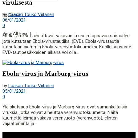
viruksesta
by
Lääkäri Touko Viitanen
No Result
06/01/2021
0
View All Result
Ebola-virukset aiheuttavat vakavan ja usein tappavan sairauden,
jota kutsutaan Ebola-virustaudiksi (EVD). Ebola-virustautia
kutsutaan aiemmin Ebola-verenvuotokuumeksi. Kuolleisuusaste
EVD-tautipesäkkeiden aikana voi olla...
Ebola-virus ja Marburg-virus
by
Lääkäri Touko Viitanen
05/01/2021
0
Yleiskatsaus Ebola-virus ja Marburg-virus ovat samankaltaisia ​​
viruksia, jotka voivat aiheuttaa verenvuotokuumeita. Näitä
kuumetta leimaa vakava verenvuoto (verenvuoto), elinten
vajaatoiminta ja...
Terveyttä