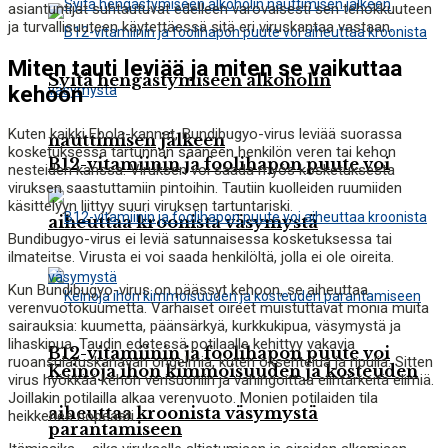
asiantuntijat suhtautuvat edelleen varovaisesti sen tehokkuuteen
ja turvallisuuteen käytettäessä sitä eri viruskantaa vastaan.
Miten tauti leviää ja miten se vaikuttaa
Syitä hengästymiseen alkoholin
kehoon
Kuten kaikki Ebola-kannat, Bundibugyo-virus leviää suorassa
nauttimisen jälkeen
kosketuksessa tartunnan saaneen henkilön veren tai kehon
B12-vitamiinin ja foolihapon puute voi
nesteiden kanssa. Viruksen voi saada myös kosketuksesta
viruksen saastuttamiin pintoihin. Tautiin kuolleiden ruumiiden
käsittelyyn liittyy suuri viruksen tartuntariski.
aiheuttaa kroonista väsymystä
Bundibugyo-virus ei leviä satunnaisessa kosketuksessa tai
ilmateitse. Virusta ei voi saada henkilöltä, jolla ei ole oireita.
Kun Bundibugyo-virus on päässyt kehoon, se aiheuttaa
verenvuotokuumetta. Varhaiset oireet muistuttavat monia muita
sairauksia: kuumetta, päänsärkyä, kurkkukipua, väsymystä ja
lihaskipua. Taudin edetessä potilaalle kehittyy vakavia
B12-vitamiinin ja foolihapon puute voi
ruoansulatuskanavan ongelmia, kuten oksentelua ja ripulia. Sitten
Keinoja ihon kimmoisuuden ja kosteuden
virus hyökkää kehon verisuoniin ja vahingoittaa elintärkeitä elimiä.
Joillakin potilailla alkaa verenvuoto. Monien potilaiden tila
aiheuttaa kroonista väsymystä
heikkenee nopeasti.
parantamiseen