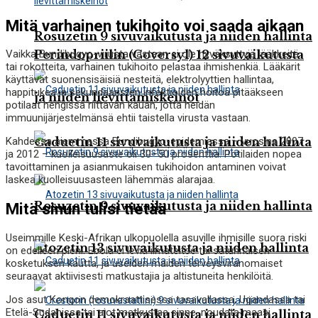
Mitä varhainen tukihoito voi saada aikaan
Rosuzetin 9 sivuvaikutusta ja niiden hallinta
Vaikka Bundibugyo-virusta vastaan ei ole hyväksyttyjä lääkkeitä
Perindopriilin (Coversyl) 12 sivuvaikutusta
tai rokotteita, varhainen tukihoito pelastaa ihmishenkiä. Lääkärit
käyttävät suonensisäisiä nesteitä, elektrolyyttien hallintaa,
happitukea ja sekundaaristen infektioiden hoitoa pitääkseen
ja niiden lievittämiskeinot
potilaat hengissä riittävän kauan, jotta heidän
immuunijärjestelmänsä ehtii taistella virusta vastaan.
Caduetin 11 sivuvaikutusta ja niiden hallinta
Kahdessa aiemmassa Bundibugyo-epidemiassa – vuosina 2007
ja 2012 – kuolleisuusaste oli 30–50 prosenttia. Potilaiden nopea
tavoittaminen ja asianmukaisen tukihoidon antaminen voivat
laskea kuolleisuusasteen lähemmäs alarajaa.
Rosuzetin 9 sivuvaikutusta ja niiden hallinta
Mitä sinun tulisi tietää
Useimmille Keski-Afrikan ulkopuolella asuville ihmisille suora riski
Atozetin 13 sivuvaikutusta ja niiden hallinta
on edelleen pieni. Ebola ei leviä ilmateitse tai satunnaisen
kosketuksen kautta, ja useiden maiden terveysviranomaiset
seuraavat aktiivisesti matkustajia ja altistuneita henkilöitä.
Jos asut Kongon demokraattisessa tasavallassa, Ugandassa tai
Etelä-Sudanissa tai aiot matkustaa sinne, noudata maasi
Caduetin 11 sivuvaikutusta ja niiden hallinta