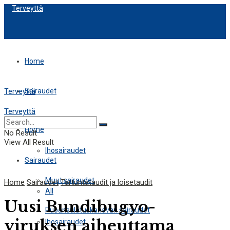
Terveyttä
Home
Sairaudet
Terveyttä
Terveyttä
All
Home
No Result
View All Result
Ihosairaudet
Sairaudet
Muut sairaudet
Home
Sairaudet
Tartuntataudit ja loisetaudit
All
Uusi Bundibugyo-
Ruoansulatuskanavan sairaudet
viruksen aiheuttama
Ihosairaudet