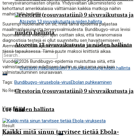
terveysviranomaisten ohjeita. Yhdysvaltain ulkoministeriö on
kehottanut amerikkalaisia välttämään kaikkia matkoja näihin
maihin tällä hetkellä.
Crestorin (rosuvastatiini) 9 sivuvaikutusta ja
Suurempi huolenaihe on se, mitä tämä epidemia paljastaa
maailmanlaajuisesta terveysvalmiudesta. Bundibugyo-virus levisi
niiden hallinta
huomaamatta viikkojen ajan osittain siksi, että tavanomaisia
diagnostisia testejä ei ollut suunniteltu sen havaitsemiseen.
Atozetin 13 sivuvaikutusta ja niiden hallinta
Aiemmissa Ebola-epidemioissa toimineet välineet epäonnistuivat
tässä tapauksessa. Tämä puute maksoi kriittistä aikaa.
Vuoden 2026 Bundibugyo-epidemia muistuttaa siitä, että
valmistautuminen edelliseen tautiin ei ole sama asia kuin
valmistautuminen seuraavaan.
Tags:
Bundibugyo-virus
ebola-virus
Ebolan puhkeaminen
No Result
Crestorin (rosuvastatiini) 9 sivuvaikutusta ja
View All
niiden hallinta
Lue lisää
Result
Kaikki mitä sinun tarvitsee tietää Ebola-