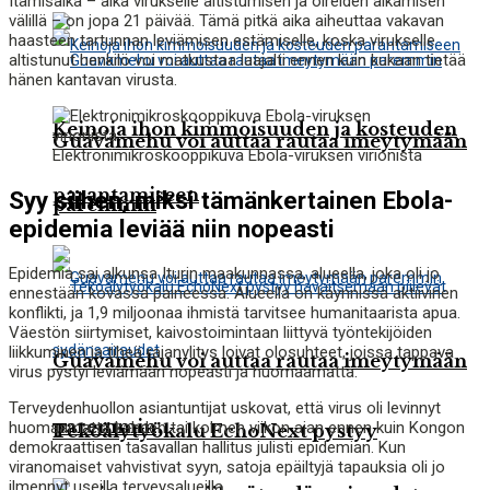
Itämisaika – aika virukselle altistumisen ja oireiden alkamisen
välillä – on jopa 21 päivää. Tämä pitkä aika aiheuttaa vakavan
haasteen tartunnan leviämisen estämiselle, koska virukselle
altistunut henkilö voi matkustaa laajalti ennen kuin kukaan tietää
hänen kantavan virusta.
Keinoja ihon kimmoisuuden ja kosteuden
Guavamehu voi auttaa rautaa imeytymään
Elektronimikroskooppikuva Ebola-viruksen virionista
parantamiseen
Syy siihen, miksi tämänkertainen Ebola-
paremmin
epidemia leviää niin nopeasti
Epidemia sai alkunsa Iturin maakunnassa, alueella, joka oli jo
ennestään kovassa paineessa. Alueella on käynnissä aktiivinen
konflikti, ja 1,9 miljoonaa ihmistä tarvitsee humanitaarista apua.
Väestön siirtymiset, kaivostoimintaan liittyvä työntekijöiden
liikkuminen ja tiheä rajanylitys loivat olosuhteet, joissa tappava
Guavamehu voi auttaa rautaa imeytymään
virus pystyi leviämään nopeasti ja huomaamatta.
Terveydenhuollon asiantuntijat uskovat, että virus oli levinnyt
paremmin
huomaamatta kahden tai kolmen viikon ajan ennen kuin Kongon
Tekoälytyökalu EchoNext pystyy
demokraattisen tasavallan hallitus julisti epidemian. Kun
viranomaiset vahvistivat syyn, satoja epäiltyjä tapauksia oli jo
ilmennyt useilla terveysalueilla.