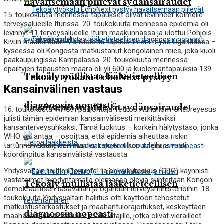
havaitsemaan piilevät sydänsairaudet
15. toukokuuta mennessä tapaukset olivat levinneet kolmelle
terveysalueelle Iturissa. 20. toukokuuta mennessä epidemia oli
levinnyt 11 terveysalueelle Iturin maakunnassa ja ulottui Pohjois-
Kivun maakuntaan. Vahvistettu tapaus ilmeni myös Ugandassa –
kyseessä oli Kongosta matkustanut kongolainen mies, joka kuoli
pääkaupungissa Kampalassa. 20. toukokuuta mennessä
epäiltyjen tapausten määrä oli yli 600 ja kuolemantapauksia 139.
Tekoäly mullistaa lääketieteellisen
Tekoälytyökalu EchoNext pystyy
Kansainvälinen vastaus
diagnoosin nopeasti
havaitsemaan piilevät sydänsairaudet
16. toukokuuta WHO:n pääjohtaja Tedros Adhanom Ghebreyesus
julisti tämän epidemian kansainvälisesti merkittäviksi
kansanterveysuhkaksi. Tämä luokitus – korkein hälytystaso, jonka
WHO voi antaa – osoittaa, että epidemia aiheuttaa riskin
Tietoa lääkkeistä
tartunnan saaneiden maiden rajojen ulkopuolella ja vaatii
koordinoitua kansainvälistä vastausta.
Yhdysvaltain tautien torjunta- ja ehkäisykeskus (CDC) käynnisti
vastatoimet hyödyntämällä olemassa olevia suhteitaan Kongon
Tekoäly mullistaa lääketieteellisen
demokraattisen tasavallan ja Ugandan terveysministeriöihin. 18.
toukokuuta Yhdysvaltain hallitus otti käyttöön tehostetut
matkustustarkastukset ja maahantulorajoitukset, keskeyttäen
diagnoosin nopeasti
maahantulon ulkomaisille matkustajille, jotka olivat vierailleet