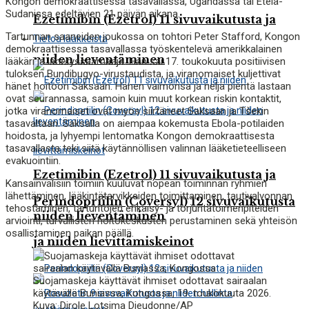
Kongon demokraattisessa tasavallassa, Ugandassa tai Etelä-
Sudanissa edeltävien 21 päivän aikana.
Ezetimibin (Ezetrol) 11 sivuvaikutusta ja
Tartunnan saaneiden joukossa on tohtori Peter Stafford, Kongon
Tietoa lääkkeistä
demokraattisessa tasavallassa työskentelevä amerikkalainen
niiden lieventäminen
lääkäri ja lähetyssaarnaaja. Hän sai 17. toukokuuta positiivisen
tuloksen Bundibugyo-virustaudista, ja viranomaiset kuljettivat
hänet hoitoon Saksaan. Hänen vaimonsa ja neljä pientä lastaan
ovat seurannassa, samoin kuin muut korkean riskin kontaktit,
jotka viranomaiset ovat myös siirtäneet Saksaan ja Tšekin
tasavaltaan. Saksalla on aiempaa kokemusta Ebola-potilaiden
hoidosta, ja lyhyempi lentomatka Kongon demokraattisesta
tasavallasta teki siitä käytännöllisen valinnan lääketieteelliseen
evakuointiin.
Ezetimibin (Ezetrol) 11 sivuvaikutusta ja
Kansainvälisiin toimiin kuuluvat nopean toiminnan ryhmien
lähettäminen, lääkintätarvikkeiden toimittaminen, tautivalvonnan
Perindopriilin (Coversyl) 12 sivuvaikutusta
tehostaminen, tartuntojen ehkäisy- ja torjuntatoimenpiteiden
niiden lieventäminen
arviointi, turvallisten hoitokeskusten perustaminen sekä yhteisön
osallistaminen paikan päällä.
ja niiden lievittämiskeinot
Suojamaskeja käyttävät ihmiset odottavat sairaalan
käytävällä Buniassa, Kongossa, 19. toukokuuta 2026.
Kuva: Dirole Lotsima Dieudonne/AP