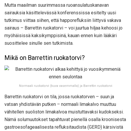
Mutta maailman suurimmassa ruoansulatuskanavan
sairauksia käsittelevässä konferenssissa esitelty uusi
tutkimus viittaa siihen, että happorefluksiin liittyvä vakava
sairaus – Barrettin ruokatorvi – voi juurtua hiljaa kehoosi jo
myöhäisissä kaksikymppisinä, kauan ennen kuin lääkäri
suosittelee sinulle sen tutkimista.
Mikä on Barrettin ruokatorvi?
Normaali ruokatorvi (kuva vasemmalla) ja Barrettin ruokatorvi
Barrettin ruokatorvi on tila, jossa ruokatorven – suun ja
vatsan yhdistävän putken – normaali limakalvo muuttuu
vähitellen suoliston limakalvoa muistuttavaksi kudokseksi.
Nämä solumuutokset tapahtuvat pienellä osalla kroonisesta
gastroesofageaalisesta refluksitaudista (GERD) kärsivistä