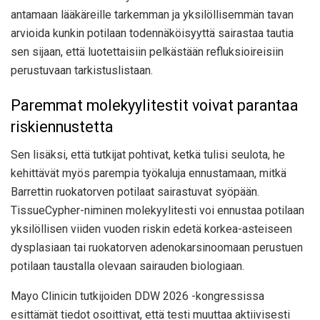
antamaan lääkäreille tarkemman ja yksilöllisemmän tavan
arvioida kunkin potilaan todennäköisyyttä sairastaa tautia
sen sijaan, että luotettaisiin pelkästään refluksioireisiin
perustuvaan tarkistuslistaan.
Paremmat molekyylitestit voivat parantaa
riskiennustetta
Sen lisäksi, että tutkijat pohtivat, ketkä tulisi seulota, he
kehittävät myös parempia työkaluja ennustamaan, mitkä
Barrettin ruokatorven potilaat sairastuvat syöpään.
TissueCypher-niminen molekyylitesti voi ennustaa potilaan
yksilöllisen viiden vuoden riskin edetä korkea-asteiseen
dysplasiaan tai ruokatorven adenokarsinoomaan perustuen
potilaan taustalla olevaan sairauden biologiaan.
Mayo Clinicin tutkijoiden DDW 2026 -kongressissa
esittämät tiedot osoittivat, että testi muuttaa aktiivisesti