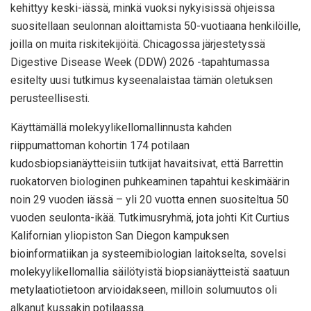
kehittyy keski-iässä, minkä vuoksi nykyisissä ohjeissa
suositellaan seulonnan aloittamista 50-vuotiaana henkilöille,
joilla on muita riskitekijöitä. Chicagossa järjestetyssä
Digestive Disease Week (DDW) 2026 -tapahtumassa
esitelty uusi tutkimus kyseenalaistaa tämän oletuksen
perusteellisesti.
Käyttämällä molekyylikellomallinnusta kahden
riippumattoman kohortin 174 potilaan
kudosbiopsianäytteisiin tutkijat havaitsivat, että Barrettin
ruokatorven biologinen puhkeaminen tapahtui keskimäärin
noin 29 vuoden iässä – yli 20 vuotta ennen suositeltua 50
vuoden seulonta-ikää. Tutkimusryhmä, jota johti Kit Curtius
Kalifornian yliopiston San Diegon kampuksen
bioinformatiikan ja systeemibiologian laitokselta, sovelsi
molekyylikellomallia säilötyistä biopsianäytteistä saatuun
metylaatiotietoon arvioidakseen, milloin solumuutos oli
alkanut kussakin potilaassa.