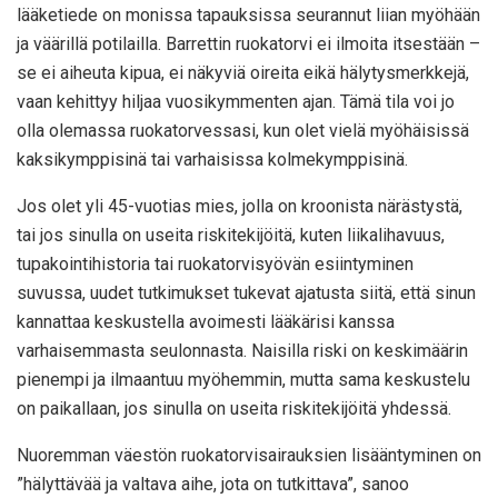
lääketiede on monissa tapauksissa seurannut liian myöhään
ja väärillä potilailla. Barrettin ruokatorvi ei ilmoita itsestään –
se ei aiheuta kipua, ei näkyviä oireita eikä hälytysmerkkejä,
vaan kehittyy hiljaa vuosikymmenten ajan. Tämä tila voi jo
olla olemassa ruokatorvessasi, kun olet vielä myöhäisissä
kaksikymppisinä tai varhaisissa kolmekymppisinä.
Jos olet yli 45-vuotias mies, jolla on kroonista närästystä,
tai jos sinulla on useita riskitekijöitä, kuten liikalihavuus,
tupakointihistoria tai ruokatorvisyövän esiintyminen
suvussa, uudet tutkimukset tukevat ajatusta siitä, että sinun
kannattaa keskustella avoimesti lääkärisi kanssa
varhaisemmasta seulonnasta. Naisilla riski on keskimäärin
pienempi ja ilmaantuu myöhemmin, mutta sama keskustelu
on paikallaan, jos sinulla on useita riskitekijöitä yhdessä.
Nuoremman väestön ruokatorvisairauksien lisääntyminen on
”hälyttävää ja valtava aihe, jota on tutkittava”, sanoo