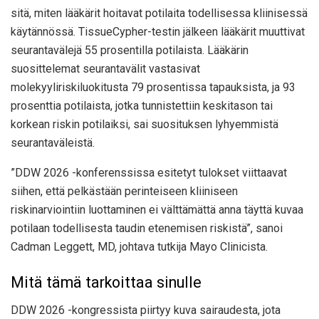
sitä, miten lääkärit hoitavat potilaita todellisessa kliinisessä
käytännössä. TissueCypher-testin jälkeen lääkärit muuttivat
seurantavälejä 55 prosentilla potilaista. Lääkärin
suosittelemat seurantavälit vastasivat
molekyyliriskiluokitusta 79 prosentissa tapauksista, ja 93
prosenttia potilaista, jotka tunnistettiin keskitason tai
korkean riskin potilaiksi, sai suosituksen lyhyemmistä
seurantaväleistä.
”DDW 2026 -konferenssissa esitetyt tulokset viittaavat
siihen, että pelkästään perinteiseen kliiniseen
riskinarviointiin luottaminen ei välttämättä anna täyttä kuvaa
potilaan todellisesta taudin etenemisen riskistä”, sanoi
Cadman Leggett, MD, johtava tutkija Mayo Clinicista.
Mitä tämä tarkoittaa sinulle
DDW 2026 -kongressista piirtyy kuva sairaudesta, jota