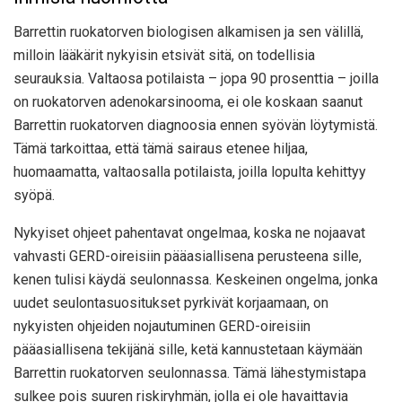
Barrettin ruokatorven biologisen alkamisen ja sen välillä,
milloin lääkärit nykyisin etsivät sitä, on todellisia
seurauksia. Valtaosa potilaista – jopa 90 prosenttia – joilla
on ruokatorven adenokarsinooma, ei ole koskaan saanut
Barrettin ruokatorven diagnoosia ennen syövän löytymistä.
Tämä tarkoittaa, että tämä sairaus etenee hiljaa,
huomaamatta, valtaosalla potilaista, joilla lopulta kehittyy
syöpä.
Nykyiset ohjeet pahentavat ongelmaa, koska ne nojaavat
vahvasti GERD-oireisiin pääasiallisena perusteena sille,
kenen tulisi käydä seulonnassa. Keskeinen ongelma, jonka
uudet seulontasuositukset pyrkivät korjaamaan, on
nykyisten ohjeiden nojautuminen GERD-oireisiin
pääasiallisena tekijänä sille, ketä kannustetaan käymään
Barrettin ruokatorven seulonnassa. Tämä lähestymistapa
sulkee pois suuren riskiryhmän, jolla ei ole havaittavia