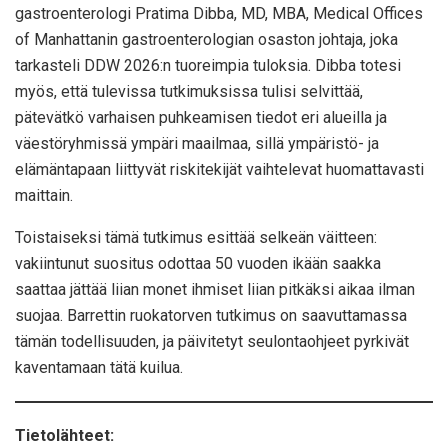
gastroenterologi Pratima Dibba, MD, MBA, Medical Offices
of Manhattanin gastroenterologian osaston johtaja, joka
tarkasteli DDW 2026:n tuoreimpia tuloksia. Dibba totesi
myös, että tulevissa tutkimuksissa tulisi selvittää,
pätevätkö varhaisen puhkeamisen tiedot eri alueilla ja
väestöryhmissä ympäri maailmaa, sillä ympäristö- ja
elämäntapaan liittyvät riskitekijät vaihtelevat huomattavasti
maittain.
Toistaiseksi tämä tutkimus esittää selkeän väitteen:
vakiintunut suositus odottaa 50 vuoden ikään saakka
saattaa jättää liian monet ihmiset liian pitkäksi aikaa ilman
suojaa. Barrettin ruokatorven tutkimus on saavuttamassa
tämän todellisuuden, ja päivitetyt seulontaohjeet pyrkivät
kaventamaan tätä kuilua.
Tietolähteet: