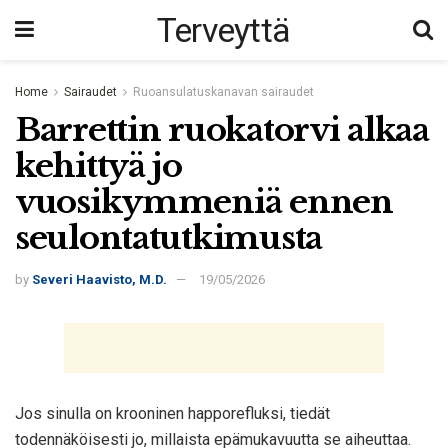
Terveyttä
Home
Sairaudet
Ruoansulatuskanavan sairaudet
Barrettin ruokatorvi alkaa
kehittyä jo
vuosikymmeniä ennen
seulontatutkimusta
by
Severi Haavisto, M.D.
19/05/2026
Jos sinulla on krooninen happorefluksi, tiedät
todennäköisesti jo, millaista epämukavuutta se aiheuttaa.