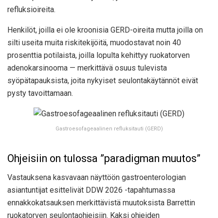
refluksioireita.
Henkilöt, joilla ei ole kroonisia GERD-oireita mutta joilla on
silti useita muita riskitekijöitä, muodostavat noin 40
prosenttia potilaista, joilla lopulta kehittyy ruokatorven
adenokarsinooma — merkittävä osuus tulevista
syöpätapauksista, joita nykyiset seulontakäytännöt eivät
pysty tavoittamaan.
Gastroesofageaalinen refluksitauti (GERD)
Ohjeisiin on tulossa ”paradigman muutos”
Vastauksena kasvavaan näyttöön gastroenterologian
asiantuntijat esittelivät DDW 2026 -tapahtumassa
ennakkokatsauksen merkittävistä muutoksista Barrettin
ruokatorven seulontaohjeisiin. Kaksi ohjeiden