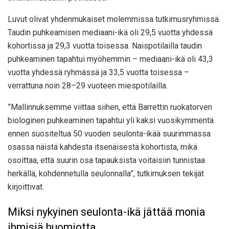
Luvut olivat yhdenmukaiset molemmissa tutkimusryhmissä.
Taudin puhkeamisen mediaani-ikä oli 29,5 vuotta yhdessä
kohortissa ja 29,3 vuotta toisessa. Naispotilailla taudin
puhkeaminen tapahtui myöhemmin – mediaani-ikä oli 43,3
vuotta yhdessä ryhmässä ja 33,5 vuotta toisessa –
verrattuna noin 28–29 vuoteen miespotilailla.
”Mallinnuksemme viittaa siihen, että Barrettin ruokatorven
biologinen puhkeaminen tapahtui yli kaksi vuosikymmentä
ennen suositeltua 50 vuoden seulonta-ikää suurimmassa
osassa näistä kahdesta itsenäisestä kohortista, mikä
osoittaa, että suurin osa tapauksista voitaisiin tunnistaa
herkällä, kohdennetulla seulonnalla”, tutkimuksen tekijät
kirjoittivat.
Miksi nykyinen seulonta-ikä jättää monia
ihmisiä huomiotta