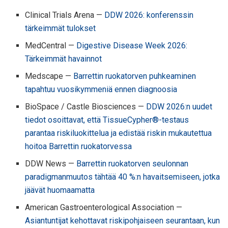
Clinical Trials Arena —
DDW 2026: konferenssin
tärkeimmät tulokset
MedCentral —
Digestive Disease Week 2026:
Tärkeimmät havainnot
Medscape —
Barrettin ruokatorven puhkeaminen
tapahtuu vuosikymmeniä ennen diagnoosia
BioSpace / Castle Biosciences —
DDW 2026:n uudet
tiedot osoittavat, että TissueCypher®-testaus
parantaa riskiluokittelua ja edistää riskin mukautettua
hoitoa Barrettin ruokatorvessa
DDW News —
Barrettin ruokatorven seulonnan
paradigmanmuutos tähtää 40 %:n havaitsemiseen, jotka
jäävät huomaamatta
American Gastroenterological Association —
Asiantuntijat kehottavat riskipohjaiseen seurantaan, kun