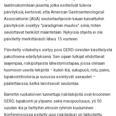
laatimiskomitean jäsentä, jotka esittelivät tulevia
päivityksiä, kertoivat, että American Gastroenterological
Associationin (AGA) seulontaohjeisiin kauan kaivattuihin
päivityksiin sisältyy ”paradigman muutos” siinä, miten
seulottavat henkilöt määritetään. Nykyisiä ohjeita ei ole
päivitetty merkittävästi lähes 15 vuoteen.
Päivitetty viitekehys siirtyy pois GERD-oireiden käsittelystä
pakollisena edellytyksenä. Sen sijaan tutkijat ehdottavat
laajempaa, riskipohjaista lähestymistapaa, jossa otetaan
huomioon useita tekijöitä – kuten ikä, sukupuoli, rotu, paino,
tupakointihistoria ja suvussa esiintyvät sairaudet –
päätettäessä, ketkä tarvitsevat seulontaa.
Barrettin ruokatorven tunnettuja riskitekijöitä ovat krooninen
GERD, tupakointi ja ylipaino sekä miespuolisuus, yli 50
vuoden ikä ja tiettyihin etnisiin ryhmiin kuuluminen.
Konferenssissa esitelty uusi riskilaskuri on tarkoitettu