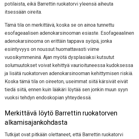
potilaista, eikä Barrettin ruokatorvi yleensä aiheuta
itsessään oireita.
Tämä tila on merkittävä, koska se on ainoa tunnettu
esofageaalisen adenokarsinooman esiaste. Esofageaalinen
adenokarsinooma on erittäin tappava syöpä, jonka
esiintyvyys on noussut huomattavasti viime
vuosikymmeninä. Ajan myötä dysplasiaksi kutsutut
solumuutokset voivat kehittyä vaurioituneessa kudoksessa
ja lisätä ruokatorven adenokarsinooman kehittymisen riskiä.
Koska tämä tila on oireeton, useimmat siitä kärsivät eivät
tiedä siitä, ennen kuin lääkäri löytää sen jonkin muun syyn
vuoksi tehdyn endoskopian yhteydessä.
Merkittävä löytö Barrettin ruokatorven
alkamisajankohdasta
Tutkijat ovat pitkään olettaneet, että Barrettin ruokatorvi