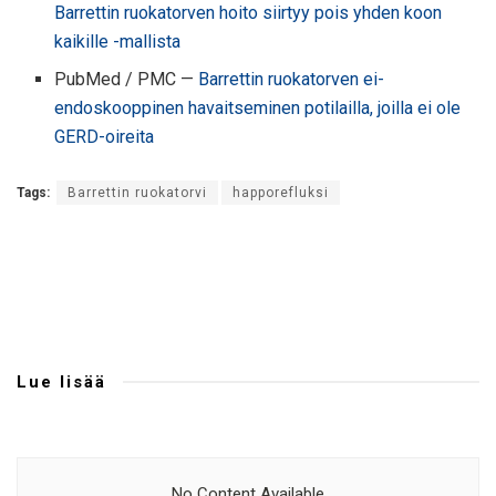
Barrettin ruokatorven hoito siirtyy pois yhden koon
kaikille -mallista
PubMed / PMC —
Barrettin ruokatorven ei-
endoskooppinen havaitseminen potilailla, joilla ei ole
GERD-oireita
Tags:
Barrettin ruokatorvi
happorefluksi
Lue lisää
No Content Available