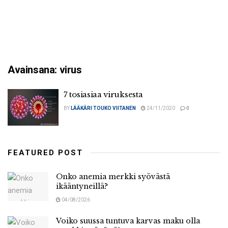
Avainsana:
virus
7 tosiasiaa viruksesta
BY
LÄÄKÄRI TOUKO VIITANEN
24/11/2020
0
FEATURED POST
Onko anemia merkki syövästä
ikääntyneillä?
04/08/2026
Voiko suussa tuntuva karvas maku olla