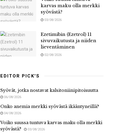
karvas maku olla merkki
syövästä?
03/08/2026
Ezetimibin (Ezetrol) 11
sivuvaikutusta ja niiden
lieventäminen
02/08/2026
EDITOR PICK'S
Syövät, jotka nostavat kalsitoniinipitoisuutta
06/08/2026
Onko anemia merkki syövästä ikääntyneillä?
04/08/2026
Voiko suussa tuntuva karvas maku olla merkki
syövästä?
03/08/2026