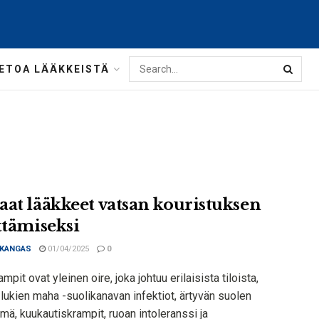
IETOA LÄÄKKEISTÄ
aat lääkkeet vatsan kouristuksen
ttämiseksi
 KANGAS
01/04/2025
0
mpit ovat yleinen oire, joka johtuu erilaisista tiloista,
lukien maha -suolikanavan infektiot, ärtyvän suolen
mä, kuukautiskrampit, ruoan intoleranssi ja