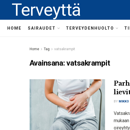
Terveyttä
HOME
SAIRAUDET
TERVEYDENHUOLTO
T
Home
Tag
vatsakrampit
Avainsana:
vatsakrampit
Parh
lievi
BY
MIKKO
Vatsakra
mukaan 
oireyhty