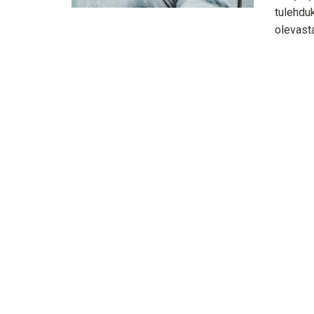
tulehduk
olevasta 