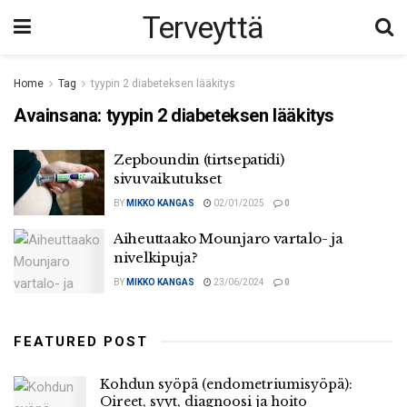
Terveyttä
Home
Tag
tyypin 2 diabeteksen lääkitys
Avainsana:
tyypin 2 diabeteksen lääkitys
Zepboundin (tirtsepatidi)
sivuvaikutukset
BY
MIKKO KANGAS
02/01/2025
0
Aiheuttaako Mounjaro vartalo- ja
nivelkipuja?
BY
MIKKO KANGAS
23/06/2024
0
FEATURED POST
Kohdun syöpä (endometriumisyöpä):
Oireet, syyt, diagnoosi ja hoito