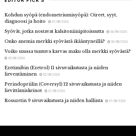
EDITOR PICK'S
Kohdun syöpä (endometriumisyöpä): Oireet, syyt,
diagnoosi ja hoito
07/08/2026
Syövät, jotka nostavat kalsitoniinipitoisuutta
06/08/2026
Onko anemia merkki syövästä ikääntyneillä?
04/08/2026
Voiko suussa tuntuva karvas maku olla merkki syövästä?
03/08/2026
Ezetimibin (Ezetrol) 11 sivuvaikutusta ja niiden
lieventäminen
02/08/2026
Perindopriilin (Coversyl) 12 sivuvaikutusta ja niiden
lievittämiskeinot
01/08/2026
Rosuzetin 9 sivuvaikutusta ja niiden hallinta
01/08/2026