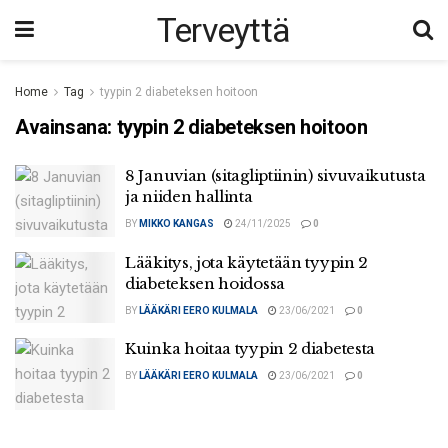
Terveyttä
Home
Tag
tyypin 2 diabeteksen hoitoon
Avainsana:
tyypin 2 diabeteksen hoitoon
8 Januvian (sitagliptiinin) sivuvaikutusta
ja niiden hallinta
BY
MIKKO KANGAS
24/11/2025
0
Lääkitys, jota käytetään tyypin 2
diabeteksen hoidossa
BY
LÄÄKÄRI EERO KULMALA
23/06/2021
0
Kuinka hoitaa tyypin 2 diabetesta
BY
LÄÄKÄRI EERO KULMALA
23/06/2021
0