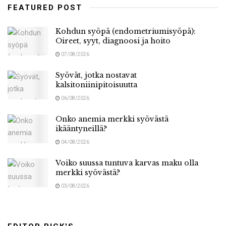
FEATURED POST
Kohdun syöpä (endometriumisyöpä):
Oireet, syyt, diagnoosi ja hoito
07/08/2026
Syövät, jotka nostavat
kalsitoniinipitoisuutta
06/08/2026
Onko anemia merkki syövästä
ikääntyneillä?
04/08/2026
Voiko suussa tuntuva karvas maku olla
merkki syövästä?
03/08/2026