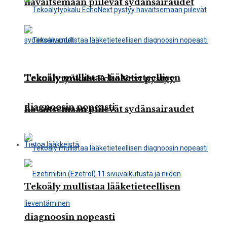
havaitsemaan piilevät sydänsairaudet
Tekoäly mullistaa lääketieteellisen
Tekoälytyökalu EchoNext pystyy
diagnoosin nopeasti
havaitsemaan piilevät sydänsairaudet
Tietoa lääkkeistä
Tekoäly mullistaa lääketieteellisen
diagnoosin nopeasti