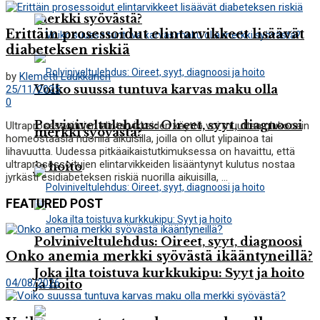
merkki syövästä?
Erittäin prosessoidut elintarvikkeet lisäävät
diabeteksen riskiä
by
Klemetti Laukkanen
Voiko suussa tuntuva karvas maku olla
25/11/2025
0
Polviniveltulehdus: Oireet, syyt, diagnoosi
Ultraprosessoitujen elintarvikkeiden käyttö voi muuttaa glukoosin
merkki syövästä?
homeostaasia nuorilla aikuisilla, joilla on ollut ylipainoa tai
lihavuutta. Uudessa pitkäaikaistutkimuksessa on havaittu, että
ultraprosessoitujen elintarvikkeiden lisääntynyt kulutus nostaa
ja hoito
jyrkästi esidiabeteksen riskiä nuorilla aikuisilla, ...
FEATURED POST
Polviniveltulehdus: Oireet, syyt, diagnoosi
Onko anemia merkki syövästä ikääntyneillä?
Joka ilta toistuva kurkkukipu: Syyt ja hoito
04/08/2026
ja hoito