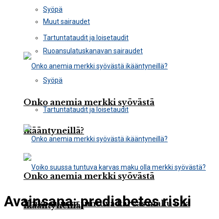
Syöpä
Muut sairaudet
Tartuntataudit ja loisetaudit
Ruoansulatuskanavan sairaudet
Syöpä
Onko anemia merkki syövästä
Tartuntataudit ja loisetaudit
ikääntyneillä?
Onko anemia merkki syövästä
Avainsana:
prediabetes riski
Voiko suussa tuntuva karvas maku olla
ikääntyneillä?