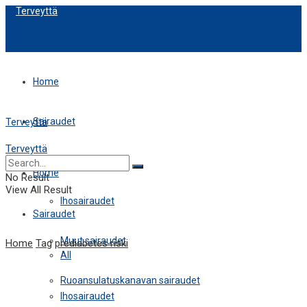
Terveyttä
Home
Sairaudet
Terveyttä
Terveyttä
All
Home
No Result
View All Result
Ihosairaudet
Sairaudet
Muut sairaudet
Home
Tag
prediabetes riski
All
Ruoansulatuskanavan sairaudet
Ihosairaudet