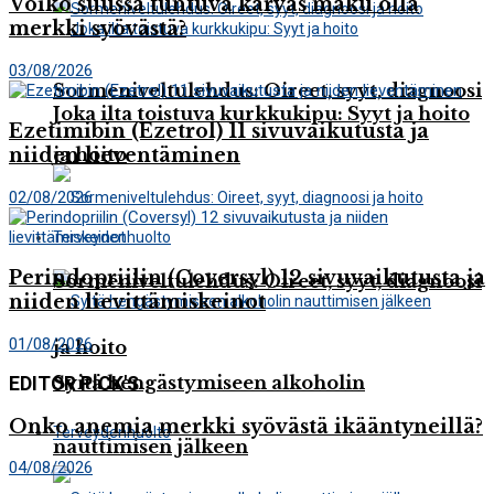
Voiko suussa tuntuva karvas maku olla
merkki syövästä?
03/08/2026
Sormeniveltulehdus: Oireet, syyt, diagnoosi
Joka ilta toistuva kurkkukipu: Syyt ja hoito
Ezetimibin (Ezetrol) 11 sivuvaikutusta ja
niiden lieventäminen
ja hoito
02/08/2026
Terveydenhuolto
Perindopriilin (Coversyl) 12 sivuvaikutusta ja
Sormeniveltulehdus: Oireet, syyt, diagnoosi
niiden lievittämiskeinot
01/08/2026
ja hoito
Syitä hengästymiseen alkoholin
EDITOR PICK'S
Onko anemia merkki syövästä ikääntyneillä?
Terveydenhuolto
nauttimisen jälkeen
04/08/2026