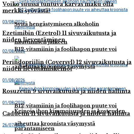
Voiko suussa tuntuva karvas maku olla
merkki syövästä?
03/08/2026
Syitä hengästymiseen alkoholin
Ezetimibin (Ezetrol) 11 sivuvaikutusta ja
niiden lieventäminen
nauttimisen jälkeen
B12-vitamiinin ja foolihapon puute voi
02/08/2026
Perindopriilin (Coversyl) 12 sivuvaikutusta ja
aiheuttaa kroonista väsymystä
niiden lievittämiskeinot
01/08/2026
Rosuzetin 9 sivuvaikutusta ja niiden hallinta
01/08/2026
B12-vitamiinin ja foolihapon puute voi
Keinoja ihon kimmoisuuden ja kosteuden
Caduetin 11 sivuvaikutusta ja niiden hallinta
aiheuttaa kroonista väsymystä
26/07/2026
parantamiseen