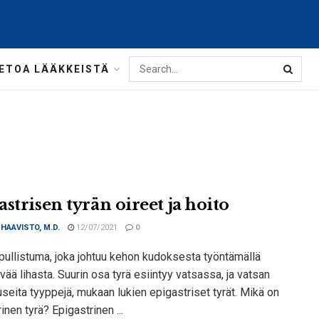
IETOA LÄÄKKEISTÄ
strisen tyrän oireet ja hoito
 HAAVISTO, M.D.
12/07/2021
0
 pullistuma, joka johtuu kehon kudoksesta työntämällä
ää lihasta. Suurin osa tyrä esiintyy vatsassa, ja vatsan
useita tyyppejä, mukaan lukien epigastriset tyrät. Mikä on
inen tyrä? Epigastrinen ...