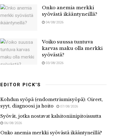
Onko anemia merkki
syövästä ikääntyneillä?
04/08/2026
Voiko suussa tuntuva
karvas maku olla merkki
syövästä?
03/08/2026
EDITOR PICK'S
Kohdun syöpä (endometriumisyöpä): Oireet,
syyt, diagnoosi ja hoito
07/08/2026
Syövät, jotka nostavat kalsitoniinipitoisuutta
06/08/2026
Onko anemia merkki syövästä ikääntyneillä?