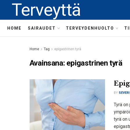
Terveyttä
HOME
SAIRAUDET
TERVEYDENHUOLTO
T
Home
Tag
epigastrinen tyrä
Avainsana:
epigastrinen tyrä
Epiga
BY
SEVERI
Tyrä on
ympäröiv
tyrä on 
epigastr