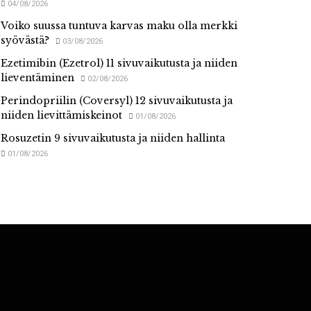
04/08/2026
Voiko suussa tuntuva karvas maku olla merkki
syövästä?
03/08/2026
Ezetimibin (Ezetrol) 11 sivuvaikutusta ja niiden
lieventäminen
02/08/2026
Perindopriilin (Coversyl) 12 sivuvaikutusta ja
niiden lievittämiskeinot
01/08/2026
Rosuzetin 9 sivuvaikutusta ja niiden hallinta
01/08/2026