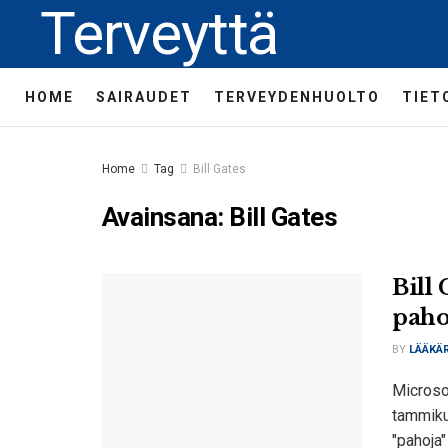
Terveyttä
HOME
SAIRAUDET
TERVEYDENHUOLTO
TIET
Home
Tag
Bill Gates
Avainsana:
Bill Gates
Bill 
pahoi
BY
LÄÄKÄR
Microsof
tammikuu
"pahoja"