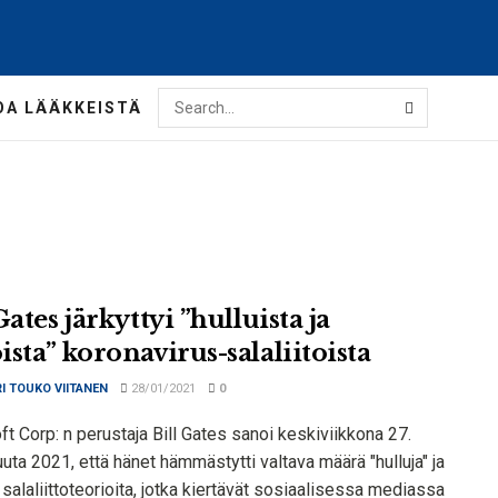
OA LÄÄKKEISTÄ
Gates järkyttyi ”hulluista ja
sta” koronavirus-salaliitoista
I TOUKO VIITANEN
28/01/2021
0
t Corp: n perustaja Bill Gates sanoi keskiviikkona 27.
ta 2021, että hänet hämmästytti valtava määrä "hulluja" ja
 salaliittoteorioita, jotka kiertävät sosiaalisessa mediassa