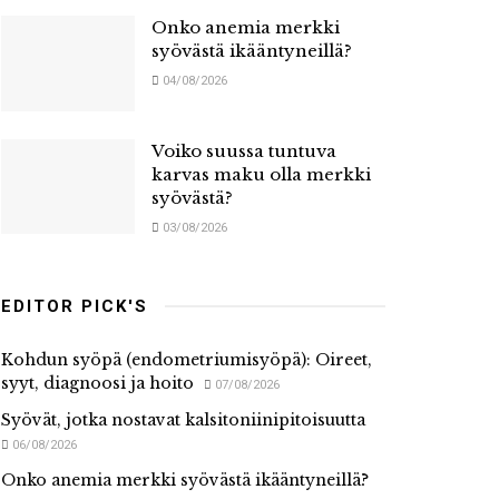
Onko anemia merkki
syövästä ikääntyneillä?
04/08/2026
Voiko suussa tuntuva
karvas maku olla merkki
syövästä?
03/08/2026
EDITOR PICK'S
Kohdun syöpä (endometriumisyöpä): Oireet,
syyt, diagnoosi ja hoito
07/08/2026
Syövät, jotka nostavat kalsitoniinipitoisuutta
06/08/2026
Onko anemia merkki syövästä ikääntyneillä?