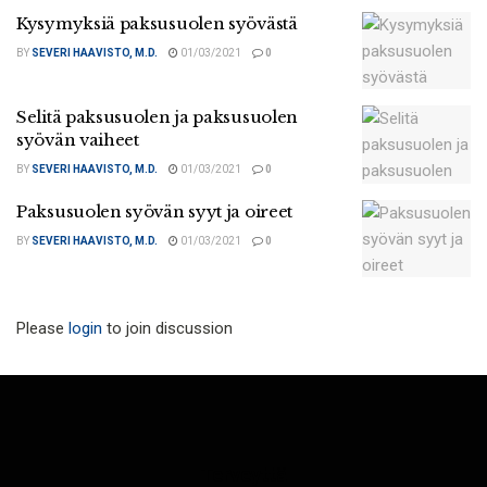
Kysymyksiä paksusuolen syövästä
BY
SEVERI HAAVISTO, M.D.
01/03/2021
0
Selitä paksusuolen ja paksusuolen
syövän vaiheet
BY
SEVERI HAAVISTO, M.D.
01/03/2021
0
Paksusuolen syövän syyt ja oireet
BY
SEVERI HAAVISTO, M.D.
01/03/2021
0
Please
login
to join discussion
Terveyttä