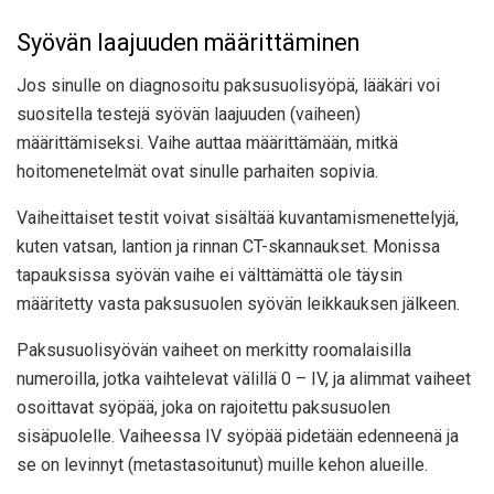
Syövän laajuuden määrittäminen
Jos sinulle on diagnosoitu paksusuolisyöpä, lääkäri voi
suositella testejä syövän laajuuden (vaiheen)
määrittämiseksi. Vaihe auttaa määrittämään, mitkä
hoitomenetelmät ovat sinulle parhaiten sopivia.
Vaiheittaiset testit voivat sisältää kuvantamismenettelyjä,
kuten vatsan, lantion ja rinnan CT-skannaukset. Monissa
tapauksissa syövän vaihe ei välttämättä ole täysin
määritetty vasta paksusuolen syövän leikkauksen jälkeen.
Paksusuolisyövän vaiheet on merkitty roomalaisilla
numeroilla, jotka vaihtelevat välillä 0 – IV, ja alimmat vaiheet
osoittavat syöpää, joka on rajoitettu paksusuolen
sisäpuolelle. Vaiheessa IV syöpää pidetään edenneenä ja
se on levinnyt (metastasoitunut) muille kehon alueille.