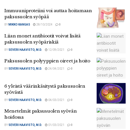
Immuuniproteiini voi auttaa hoitamaan
paksusuolen syöpää
BY
MIKKO KANGAS
28/10/2024
0
Liian monet antibiootit voivat lisätä
paksusuolen syöpäriskiä
BY
SEVERI HAAVISTO, M.D.
12/09/2021
0
Paksusuolen polyyppien oireet ja hoito
BY
SEVERI HAAVISTO, M.D.
24/04/2021
0
6 yleistä väärinkäsitystä paksusuolen
syövästä
BY
SEVERI HAAVISTO, M.D.
04/03/2021
0
Menetelmät paksusuolen syövän
hoidossa
BY
SEVERI HAAVISTO, M.D.
01/03/2021
0