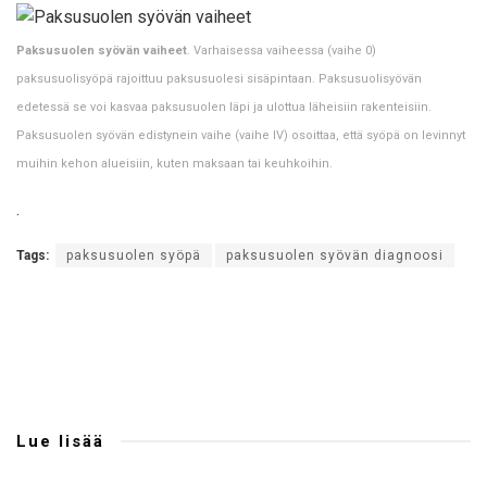
Paksusuolen syövän vaiheet
. Varhaisessa vaiheessa (vaihe 0)
paksusuolisyöpä rajoittuu paksusuolesi sisäpintaan. Paksusuolisyövän
edetessä se voi kasvaa paksusuolen läpi ja ulottua läheisiin rakenteisiin.
Paksusuolen syövän edistynein vaihe (vaihe IV) osoittaa, että syöpä on levinnyt
muihin kehon alueisiin, kuten maksaan tai keuhkoihin.
.
Tags:
paksusuolen syöpä
paksusuolen syövän diagnoosi
Lue lisää