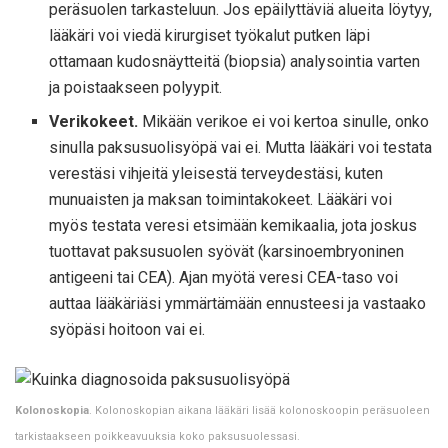
peräsuolen tarkasteluun. Jos epäilyttäviä alueita löytyy,
lääkäri voi viedä kirurgiset työkalut putken läpi
ottamaan kudosnäytteitä (biopsia) analysointia varten
ja poistaakseen polyypit.
Verikokeet.
Mikään verikoe ei voi kertoa sinulle, onko
sinulla paksusuolisyöpä vai ei. Mutta lääkäri voi testata
verestäsi vihjeitä yleisestä terveydestäsi, kuten
munuaisten ja maksan toimintakokeet. Lääkäri voi
myös testata veresi etsimään kemikaalia, jota joskus
tuottavat paksusuolen syövät (karsinoembryoninen
antigeeni tai CEA). Ajan myötä veresi CEA-taso voi
auttaa lääkäriäsi ymmärtämään ennusteesi ja vastaako
syöpäsi hoitoon vai ei.
Kolonoskopia
. Kolonoskopian aikana lääkäri lisää kolonoskoopin peräsuoleen
tarkistaakseen poikkeavuuksia koko paksusuolessasi.