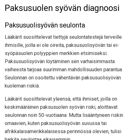
Paksusuolen syövän diagnoosi
Paksusuolisyövän seulonta
Lääkärit suosittelevat tiettyjä seulontatestejä terveille
ihmisille, joilla ei ole oireita, paksusuolisyövän tai ei-
syöpäsuolen polyyppien merkkien etsimiseksi.
Paksusuolisyövän löytäminen sen varhaisimmasta
vaiheesta tarjoaa suurimman mahdollisuuden parantua.
Seulonnan on osoitettu vähentävän paksusuolisyövän
kuoleman riskiä.
Lääkärit suosittelevat yleensä, että ihmiset, joilla on
keskimääräinen paksusuolen syövän riski, aloittavat
seulonnan noin 50-vuotiaana. Mutta lisääntyneen riskin
omaavien, kuten paksusuolisyövän suvussa tai
afrikkalaisamerikkalaisessa perinnössä olevien, tulisi
harkita seulontaa aikaisemmin.