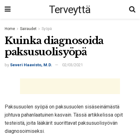
Terveyttä
Home
Sairaudet
Syöpä
Kuinka diagnosoida
paksusuolisyöpä
by
Severi Haavisto, M.D.
02/03/2021
Paksusuolen syöpä on paksusuolen sisäseinämästä
johtuva pahanlaatuinen kasvain. Tässä artikkelissa opit
testeistä, joita lääkärit suorittavat paksusuolisyövän
diagnosoimiseksi.