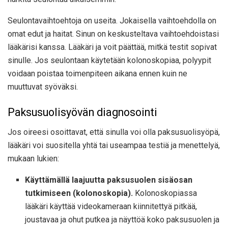
Seulontavaihtoehtoja on useita. Jokaisella vaihtoehdolla on
omat edut ja haitat. Sinun on keskusteltava vaihtoehdoistasi
lääkärisi kanssa. Lääkäri ja voit päättää, mitkä testit sopivat
sinulle. Jos seulontaan käytetään kolonoskopiaa, polyypit
voidaan poistaa toimenpiteen aikana ennen kuin ne
muuttuvat syöväksi.
Paksusuolisyövän diagnosointi
Jos oireesi osoittavat, että sinulla voi olla paksusuolisyöpä,
lääkäri voi suositella yhtä tai useampaa testiä ja menettelyä,
mukaan lukien:
Käyttämällä laajuutta paksusuolen sisäosan
tutkimiseen (kolonoskopia).
Kolonoskopiassa
lääkäri käyttää videokameraan kiinnitettyä pitkää,
joustavaa ja ohut putkea ja näyttöä koko paksusuolen ja