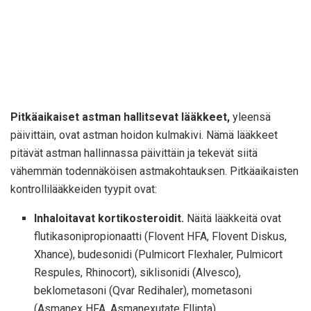
Pitkäaikaiset astman hallitsevat lääkkeet,
yleensä
päivittäin, ovat astman hoidon kulmakivi. Nämä lääkkeet
pitävät astman hallinnassa päivittäin ja tekevät siitä
vähemmän todennäköisen astmakohtauksen. Pitkäaikaisten
kontrollilääkkeiden tyypit ovat:
Inhaloitavat kortikosteroidit.
Näitä lääkkeitä ovat
flutikasonipropionaatti (Flovent HFA, Flovent Diskus,
Xhance), budesonidi (Pulmicort Flexhaler, Pulmicort
Respules, Rhinocort), siklisonidi (Alvesco),
beklometasoni (Qvar Redihaler), mometasoni
(Asmanex HFA, Asmanexutate Ellipta).