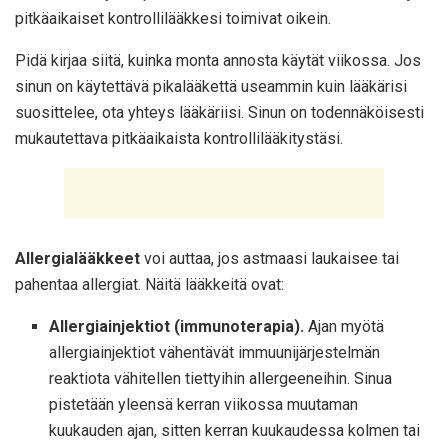
pitkäaikaiset kontrollilääkkesi toimivat oikein.
Pidä kirjaa siitä, kuinka monta annosta käytät viikossa. Jos
sinun on käytettävä pikalääkettä useammin kuin lääkärisi
suosittelee, ota yhteys lääkäriisi. Sinun on todennäköisesti
mukautettava pitkäaikaista kontrollilääkitystäsi.
Allergialääkkeet
voi auttaa, jos astmaasi laukaisee tai
pahentaa allergiat. Näitä lääkkeitä ovat:
Allergiainjektiot (immunoterapia).
Ajan myötä
allergiainjektiot vähentävät immuunijärjestelmän
reaktiota vähitellen tiettyihin allergeeneihin. Sinua
pistetään yleensä kerran viikossa muutaman
kuukauden ajan, sitten kerran kuukaudessa kolmen tai