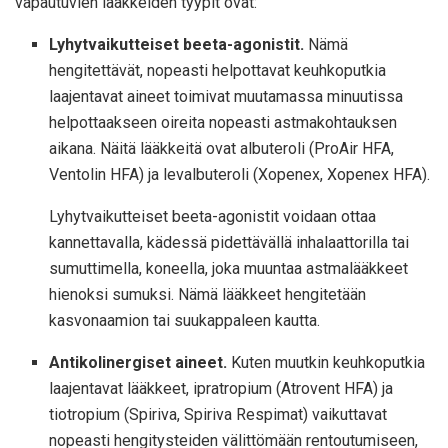
vapautuvien lääkkeiden tyypit ovat:
Lyhytvaikutteiset beeta-agonistit.
Nämä
hengitettävät, nopeasti helpottavat keuhkoputkia
laajentavat aineet toimivat muutamassa minuutissa
helpottaakseen oireita nopeasti astmakohtauksen
aikana. Näitä lääkkeitä ovat albuteroli (ProAir HFA,
Ventolin HFA) ja levalbuteroli (Xopenex, Xopenex HFA).
Lyhytvaikutteiset beeta-agonistit voidaan ottaa
kannettavalla, kädessä pidettävällä inhalaattorilla tai
sumuttimella, koneella, joka muuntaa astmalääkkeet
hienoksi sumuksi. Nämä lääkkeet hengitetään
kasvonaamion tai suukappaleen kautta.
Antikolinergiset aineet.
Kuten muutkin keuhkoputkia
laajentavat lääkkeet, ipratropium (Atrovent HFA) ja
tiotropium (Spiriva, Spiriva Respimat) vaikuttavat
nopeasti hengitysteiden välittömään rentoutumiseen,