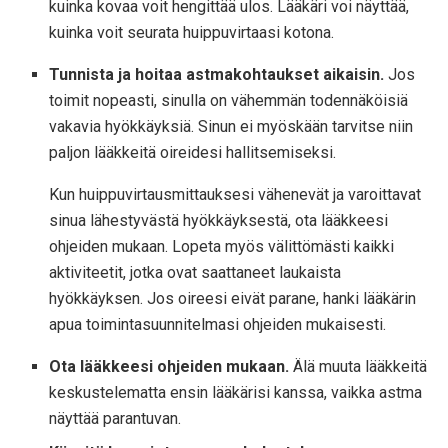
kuinka kovaa voit hengittää ulos. Lääkäri voi näyttää,
kuinka voit seurata huippuvirtaasi kotona.
Tunnista ja hoitaa astmakohtaukset aikaisin.
Jos
toimit nopeasti, sinulla on vähemmän todennäköisiä
vakavia hyökkäyksiä. Sinun ei myöskään tarvitse niin
paljon lääkkeitä oireidesi hallitsemiseksi.
Kun huippuvirtausmittauksesi vähenevät ja varoittavat
sinua lähestyvästä hyökkäyksestä, ota lääkkeesi
ohjeiden mukaan. Lopeta myös välittömästi kaikki
aktiviteetit, jotka ovat saattaneet laukaista
hyökkäyksen. Jos oireesi eivät parane, hanki lääkärin
apua toimintasuunnitelmasi ohjeiden mukaisesti.
Ota lääkkeesi ohjeiden mukaan.
Älä muuta lääkkeitä
keskustelematta ensin lääkärisi kanssa, vaikka astma
näyttää parantuvan.