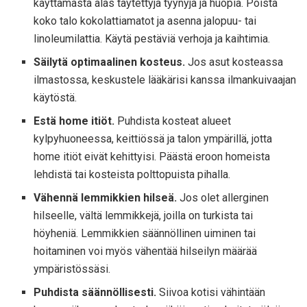
käyttämästä alas täytettyjä tyynyjä ja huopia. Poista
koko talo kokolattiamatot ja asenna jalopuu- tai
linoleumilattia. Käytä pestäviä verhoja ja kaihtimia.
Säilytä optimaalinen kosteus.
Jos asut kosteassa
ilmastossa, keskustele lääkärisi kanssa ilmankuivaajan
käytöstä.
Estä home itiöt.
Puhdista kosteat alueet
kylpyhuoneessa, keittiössä ja talon ympärillä, jotta
home itiöt eivät kehittyisi. Päästä eroon homeista
lehdistä tai kosteista polttopuista pihalla.
Vähennä lemmikkien hilseä.
Jos olet allerginen
hilseelle, vältä lemmikkejä, joilla on turkista tai
höyheniä. Lemmikkien säännöllinen uiminen tai
hoitaminen voi myös vähentää hilseilyn määrää
ympäristössäsi.
Puhdista säännöllisesti.
Siivoa kotisi vähintään