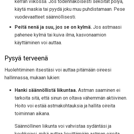
kerran viikossa. Jos todennäköisesti sekoitat pölyä,
käytä maskia tai pyydä joku muu puhdistamaan. Pese
vuodevaatteet säännöllisesti.
Peitä nenä ja suu, jos se on kylmä.
Jos astmaasi
pahenee kylmä tai kuiva ilma, kasvonaamion
käyttäminen voi auttaa.
Pysyä terveenä
Huolehtiminen itsestäsi voi auttaa pitämään oireesi
hallinnassa, mukaan lukien:
Hanki säännöllistä liikuntaa.
Astman saaminen ei
tarkoita sitä, että sinun on oltava vähemmän aktiivinen.
Hoito voi estää astmakohtauksia ja hallita oireita
toiminnan aikana.
Säännöllinen liikunta voi vahvistaa sydäntäsi ja
keuhkojasi, mikä auttaa lievittämään astman oireita.