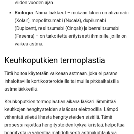
viiden vuoden ajan.
Biologia.
Nämä lääkkeet – mukaan lukien omalizumabi
(Xolair), mepolitsumabi (Nucala), dupilumabi
(Dupixent), reslitsumabi (Cinqair) ja benralitsumabi
(Fasenra) – on tarkoitettu erityisesti ihmisille, joilla on
vaikea astma.
Keuhkoputkien termoplastia
Tätä hoitoa käytetään vaikeaan astmaan, joka ei parane
inhaloitavilla kortikosteroideilla tai muilla pitkäaikaisilla
astmalääkkeillä.
Keuhkoputkien termoplastian aikana lääkäri lämmittää
keuhkojen hengitysteiden sisäosat elektrodilla. Lämpö
vähentää sileää lihasta hengitysteiden sisällä. Tämä
prosessi rajoittaa hengitysteiden kykyä kiristää, helpottaa
hengitystä ja vähentää mahdollisesti astmakohtauksia.