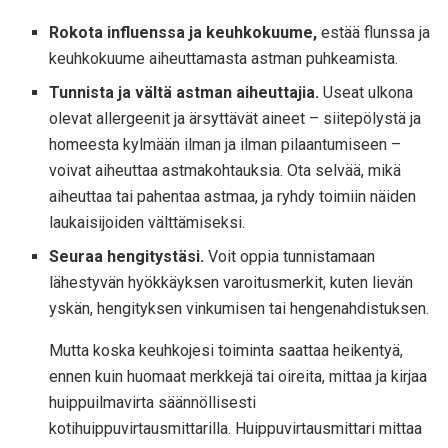
Rokota influenssa ja keuhkokuume,
estää flunssa ja
keuhkokuume aiheuttamasta astman puhkeamista.
Tunnista ja vältä astman aiheuttajia.
Useat ulkona
olevat allergeenit ja ärsyttävät aineet – siitepölystä ja
homeesta kylmään ilman ja ilman pilaantumiseen –
voivat aiheuttaa astmakohtauksia. Ota selvää, mikä
aiheuttaa tai pahentaa astmaa, ja ryhdy toimiin näiden
laukaisijoiden välttämiseksi.
Seuraa hengitystäsi.
Voit oppia tunnistamaan
lähestyvän hyökkäyksen varoitusmerkit, kuten lievän
yskän, hengityksen vinkumisen tai hengenahdistuksen.
Mutta koska keuhkojesi toiminta saattaa heikentyä,
ennen kuin huomaat merkkejä tai oireita, mittaa ja kirjaa
huippuilmavirta säännöllisesti
kotihuippuvirtausmittarilla. Huippuvirtausmittari mittaa