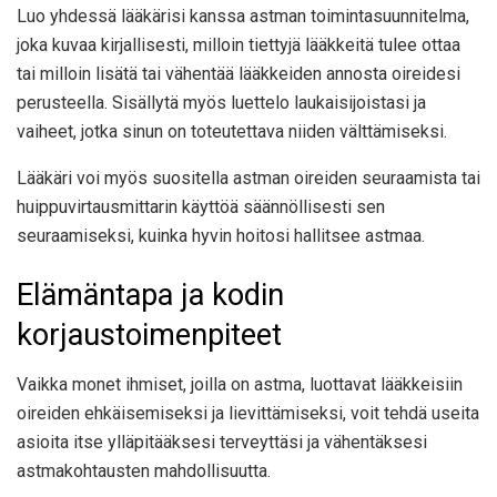
Luo yhdessä lääkärisi kanssa astman toimintasuunnitelma,
joka kuvaa kirjallisesti, milloin tiettyjä lääkkeitä tulee ottaa
tai milloin lisätä tai vähentää lääkkeiden annosta oireidesi
perusteella. Sisällytä myös luettelo laukaisijoistasi ja
vaiheet, jotka sinun on toteutettava niiden välttämiseksi.
Lääkäri voi myös suositella astman oireiden seuraamista tai
huippuvirtausmittarin käyttöä säännöllisesti sen
seuraamiseksi, kuinka hyvin hoitosi hallitsee astmaa.
Elämäntapa ja kodin
korjaustoimenpiteet
Vaikka monet ihmiset, joilla on astma, luottavat lääkkeisiin
oireiden ehkäisemiseksi ja lievittämiseksi, voit tehdä useita
asioita itse ylläpitääksesi terveyttäsi ja vähentäksesi
astmakohtausten mahdollisuutta.