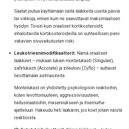
Saatat joutua käyttämään näitä lääkkeitä useita päiviä
tai viikkoja, ennen kuin ne saavuttavat maksimaalisen
hyödyn. Toisin kuin oraaliset kortikosteroidit,
inhaloitavilla kortikosteroideilla on suhteellisen pieni
vakavien sivuvaikutusten riski.
Leukotrieenimodifikaattorit.
Nämä oraaliset
lääkkeet – mukaan lukien montelukasti (Singulair),
zafirlukasti (Accolate) ja zileutoni (Zyflo) – auttavat
lievittämään astmaoireita.
Montelukast on yhdistetty psykologisiin reaktioihin,
kuten levottomuuteen, aggressiivisuuteen,
hallusinaatioihin, masennukseen ja itsemurha-
ajatteluun. Hakeudu heti lääkäriin, jos koet jotain näistä
reaktioista.