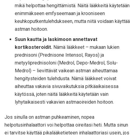
mikä helpottaa hengittämistä. Näitä lääkkeitä käytetään
enimmäkseen emfyseemaan ja krooniseen
keuhkoputkentulehdukseen, mutta niitä voidaan käyttää
astman hoitoon.
Suun kautta ja laskimoon annettavat
kortikosteroidit.
Nämä lääkkeet – mukaan lukien
prednisoni (Prednisone Intensol, Rayos) ja
metyyliprednisoloni (Medrol, Depo-Medrol, Solu-
Medrol) – lievittävät vaikean astman aiheuttamaa
hengitysteiden tulehdusta. Nämä lääkkeet voivat
aiheuttaa vakavia sivuvaikutuksia pitkäaikaisessa
käytössä, joten näitä lääkkeitä käytetään vain
lyhytaikaisesti vakavien astmaoireiden hoitoon.
Jos sinulla on astman puhkeaminen, nopea
helpotusinhalaattori voi helpottaa oireitasi heti. Mutta sinun
ei tarvitse käyttää pikalääketieteen inhalaattoriasi usein, jos