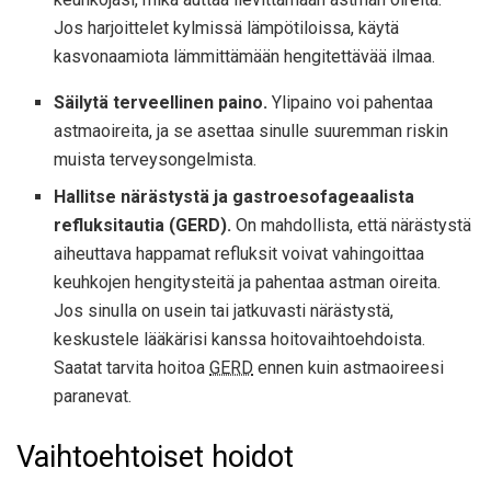
Jos harjoittelet kylmissä lämpötiloissa, käytä
kasvonaamiota lämmittämään hengitettävää ilmaa.
Säilytä terveellinen paino.
Ylipaino voi pahentaa
astmaoireita, ja se asettaa sinulle suuremman riskin
muista terveysongelmista.
Hallitse närästystä ja gastroesofageaalista
refluksitautia (GERD).
On mahdollista, että närästystä
aiheuttava happamat refluksit voivat vahingoittaa
keuhkojen hengitysteitä ja pahentaa astman oireita.
Jos sinulla on usein tai jatkuvasti närästystä,
keskustele lääkärisi kanssa hoitovaihtoehdoista.
Saatat tarvita hoitoa
GERD
ennen kuin astmaoireesi
paranevat.
Vaihtoehtoiset hoidot