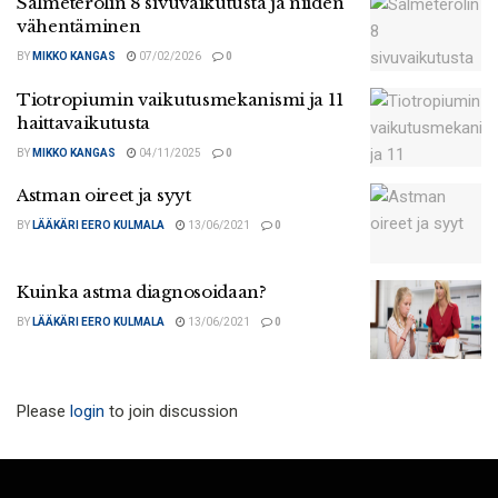
Salmeterolin 8 sivuvaikutusta ja niiden
vähentäminen
BY
MIKKO KANGAS
07/02/2026
0
Tiotropiumin vaikutusmekanismi ja 11
haittavaikutusta
BY
MIKKO KANGAS
04/11/2025
0
Astman oireet ja syyt
BY
LÄÄKÄRI EERO KULMALA
13/06/2021
0
Kuinka astma diagnosoidaan?
BY
LÄÄKÄRI EERO KULMALA
13/06/2021
0
Please
login
to join discussion