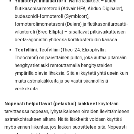
Yhdistetyt inhalaattorit.
Nämä lääkkeet – kuten
flutikasonisalmeteroli (Advair HFA, Airduo Digihaler),
budesonidi-formoteroli (Symbicort),
formoterolimometasoni (Dulera) ja flutikasonifuroaatti-
vilanteroli (Breo Ellipta) – sisältävät pitkävaikutteisen
beeta-agonistin yhdessä kortikosteroidin kanssa. .
Teofylliini.
Teofylliini (Theo-24, Elixophyllin,
Theochron) on päivittäinen pilleri, joka auttaa pitämään
hengitystiet auki rentouttamalla hengitysteiden
ympärillä olevia lihaksia. Sitä ei käytetä yhtä usein kuin
muita astmalääkkeitä ja se vaatii säännöllisiä
verikokeita.
Nopeasti helpottavat (pelastus) lääkkeet
käytetään
tarvittaessa nopeaan, lyhytaikaiseen oireiden lievittämiseen
astmakohtauksen aikana. Näitä lääkkeitä voidaan käyttää
myös ennen liikuntaa, jos lääkäri suosittelee sitä. Nopeasti