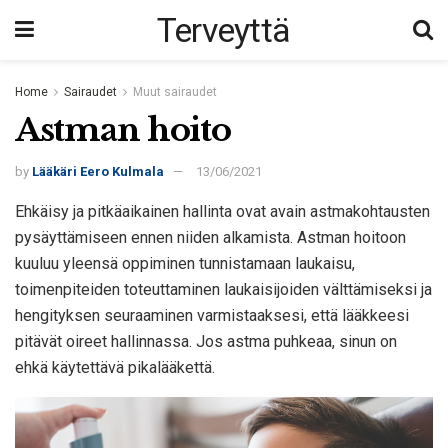
Terveyttä
Home
Sairaudet
Muut sairaudet
Astman hoito
by
Lääkäri Eero Kulmala
13/06/2021
Ehkäisy ja pitkäaikainen hallinta ovat avain astmakohtausten
pysäyttämiseen ennen niiden alkamista. Astman hoitoon
kuuluu yleensä oppiminen tunnistamaan laukaisu,
toimenpiteiden toteuttaminen laukaisijoiden välttämiseksi ja
hengityksen seuraaminen varmistaaksesi, että lääkkeesi
pitävät oireet hallinnassa. Jos astma puhkeaa, sinun on
ehkä käytettävä pikalääkettä.