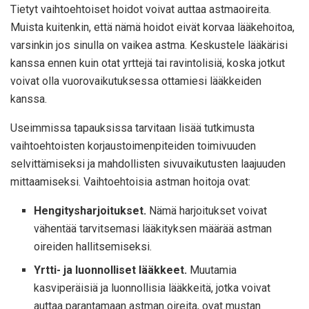
Tietyt vaihtoehtoiset hoidot voivat auttaa astmaoireita.
Muista kuitenkin, että nämä hoidot eivät korvaa lääkehoitoa,
varsinkin jos sinulla on vaikea astma. Keskustele lääkärisi
kanssa ennen kuin otat yrttejä tai ravintolisiä, koska jotkut
voivat olla vuorovaikutuksessa ottamiesi lääkkeiden
kanssa.
Useimmissa tapauksissa tarvitaan lisää tutkimusta
vaihtoehtoisten korjaustoimenpiteiden toimivuuden
selvittämiseksi ja mahdollisten sivuvaikutusten laajuuden
mittaamiseksi. Vaihtoehtoisia astman hoitoja ovat:
Hengitysharjoitukset.
Nämä harjoitukset voivat
vähentää tarvitsemasi lääkityksen määrää astman
oireiden hallitsemiseksi.
Yrtti- ja luonnolliset lääkkeet.
Muutamia
kasviperäisiä ja luonnollisia lääkkeitä, jotka voivat
auttaa parantamaan astman oireita, ovat mustan