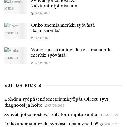
Syövät, jotka nostavat
kalsitoniinipitoisuutta
06/08/2026
Onko anemia merkki syövästä
ikääntyneillä?
04/08/2026
Voiko suussa tuntuva karvas maku olla
merkki syövästä?
03/08/2026
EDITOR PICK'S
Kohdun syöpä (endometriumisyöpä): Oireet, syyt,
diagnoosi ja hoito
07/08/2026
Syövät, jotka nostavat kalsitoniinipitoisuutta
06/08/2026
Onko anemia merkki syövästä ikääntyneillä?
04/08/2026