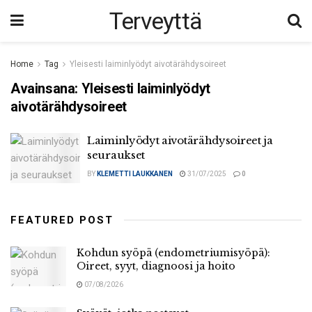
Terveyttä
Home
Tag
Yleisesti laiminlyödyt aivotärähdysoireet
Avainsana:
Yleisesti laiminlyödyt
aivotärähdysoireet
Laiminlyödyt aivotärähdysoireet ja
seuraukset
BY
KLEMETTI LAUKKANEN
31/07/2025
0
FEATURED POST
Kohdun syöpä (endometriumisyöpä):
Oireet, syyt, diagnoosi ja hoito
07/08/2026