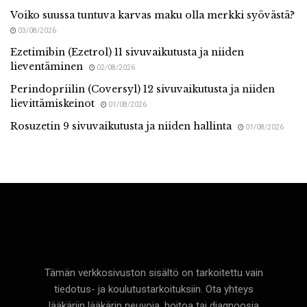
Voiko suussa tuntuva karvas maku olla merkki syövästä?
03/08/2026
Ezetimibin (Ezetrol) 11 sivuvaikutusta ja niiden
lieventäminen
02/08/2026
Perindopriilin (Coversyl) 12 sivuvaikutusta ja niiden
lievittämiskeinot
01/08/2026
Rosuzetin 9 sivuvaikutusta ja niiden hallinta
01/08/2026
Terveyttä
Tämän verkkosivuston sisältö on tarkoitettu vain
tiedotus- ja koulutustarkoituksiin. Ota yhteys
lääkäriin lääkärin neuvoja, hoitoa tai diagnoosia