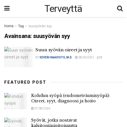
Terveyttä
Home
Tag
suusyövän syy
Avainsana:
suusyövän syy
Suun syövän oireet ja syyt
BY
SEVERI HAAVISTO, M.D.
08/03/2021
0
FEATURED POST
Kohdun syöpä (endometriumisyöpä):
Oireet, syyt, diagnoosi ja hoito
07/08/2026
Syövät, jotka nostavat
kalsitoniinipitoisuutta