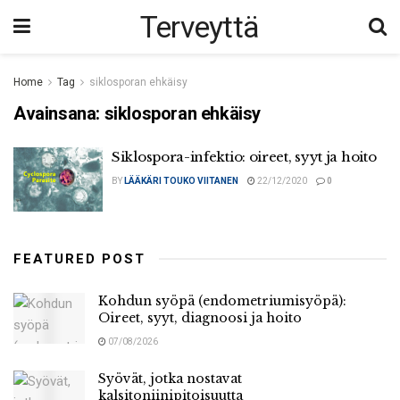
Terveyttä
Home
Tag
siklosporan ehkäisy
Avainsana:
siklosporan ehkäisy
Siklospora-infektio: oireet, syyt ja hoito
BY
LÄÄKÄRI TOUKO VIITANEN
22/12/2020
0
FEATURED POST
Kohdun syöpä (endometriumisyöpä):
Oireet, syyt, diagnoosi ja hoito
07/08/2026
Syövät, jotka nostavat
kalsitoniinipitoisuutta