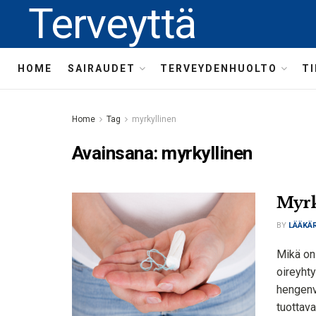
Terveyttä
HOME
SAIRAUDET
TERVEYDENHUOLTO
T
Home
Tag
myrkyllinen
Avainsana:
myrkyllinen
Myrk
BY
LÄÄKÄR
Mikä on
oireyht
hengenva
tuottava