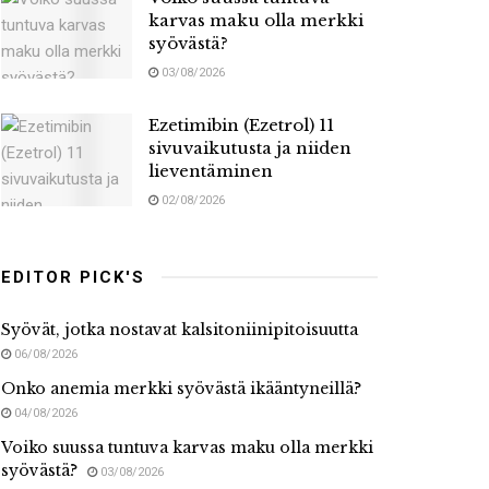
karvas maku olla merkki
syövästä?
03/08/2026
Ezetimibin (Ezetrol) 11
sivuvaikutusta ja niiden
lieventäminen
02/08/2026
EDITOR PICK'S
Syövät, jotka nostavat kalsitoniinipitoisuutta
06/08/2026
Onko anemia merkki syövästä ikääntyneillä?
04/08/2026
Voiko suussa tuntuva karvas maku olla merkki
syövästä?
03/08/2026