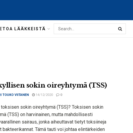
IETOA LÄÄKKEISTÄ
yllisen sokin oireyhtymä (TSS)
I TOUKO VIITANEN
14/12/2020
0
 toksisen sokin oireyhtymä (TSS)? Toksisen sokin
ymä (TSS) on harvinainen, mutta mahdollisesti
arallinen sairaus, jonka aiheuttavat tietyt toksiineja
t bakteerikannat. Tämä tauti voi johtaa elintärkeiden