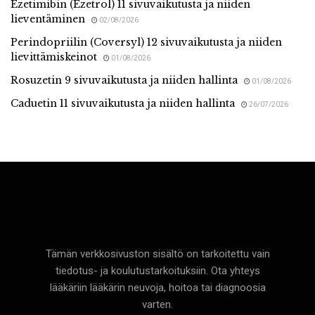
Ezetimibin (Ezetrol) 11 sivuvaikutusta ja niiden
lieventäminen
02/08/2026
Perindopriilin (Coversyl) 12 sivuvaikutusta ja niiden
lievittämiskeinot
01/08/2026
Rosuzetin 9 sivuvaikutusta ja niiden hallinta
01/08/2026
Caduetin 11 sivuvaikutusta ja niiden hallinta
26/07/2026
Terveyttä
Tämän verkkosivuston sisältö on tarkoitettu vain
tiedotus- ja koulutustarkoituksiin. Ota yhteys
lääkäriin lääkärin neuvoja, hoitoa tai diagnoosia
varten.