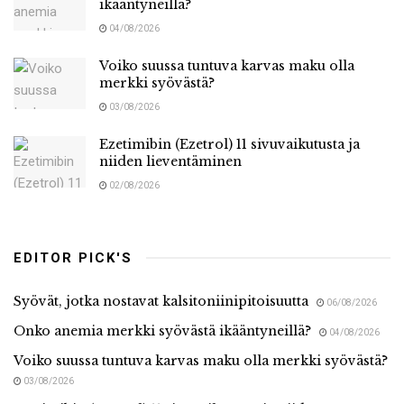
ikääntyneillä?
04/08/2026
Voiko suussa tuntuva karvas maku olla
merkki syövästä?
03/08/2026
Ezetimibin (Ezetrol) 11 sivuvaikutusta ja
niiden lieventäminen
02/08/2026
EDITOR PICK'S
Syövät, jotka nostavat kalsitoniinipitoisuutta
06/08/2026
Onko anemia merkki syövästä ikääntyneillä?
04/08/2026
Voiko suussa tuntuva karvas maku olla merkki syövästä?
03/08/2026