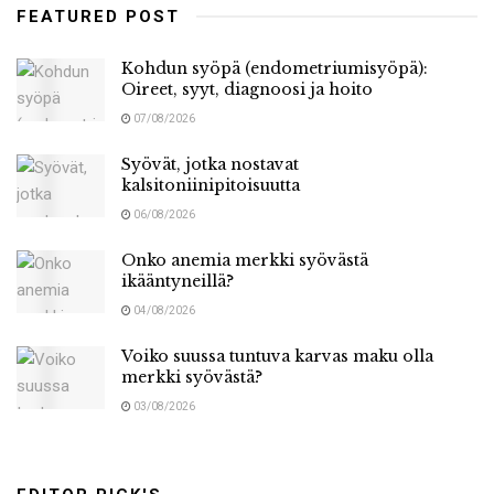
FEATURED POST
Kohdun syöpä (endometriumisyöpä):
Oireet, syyt, diagnoosi ja hoito
07/08/2026
Syövät, jotka nostavat
kalsitoniinipitoisuutta
06/08/2026
Onko anemia merkki syövästä
ikääntyneillä?
04/08/2026
Voiko suussa tuntuva karvas maku olla
merkki syövästä?
03/08/2026