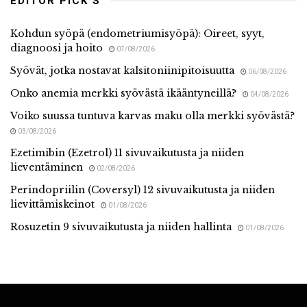
EDITOR PICK'S
Kohdun syöpä (endometriumisyöpä): Oireet, syyt,
diagnoosi ja hoito
07/08/2026
Syövät, jotka nostavat kalsitoniinipitoisuutta
06/08/2026
Onko anemia merkki syövästä ikääntyneillä?
04/08/2026
Voiko suussa tuntuva karvas maku olla merkki syövästä?
03/08/2026
Ezetimibin (Ezetrol) 11 sivuvaikutusta ja niiden
lieventäminen
02/08/2026
Perindopriilin (Coversyl) 12 sivuvaikutusta ja niiden
lievittämiskeinot
01/08/2026
Rosuzetin 9 sivuvaikutusta ja niiden hallinta
01/08/2026