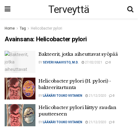
Terveyttä
Home
Tag
Helicobacter pylori
Avainsana:
Helicobacter pylori
Bakteerit, jotka aiheuttavat syöpää
BY
SEVERI HAAVISTO, M.D.
27/02/2021
0
Helicobacter pylori (H. pylori) -
bakteeritartunta
BY
LÄÄKÄRI TOUKO VIITANEN
21/12/2020
0
Helicobacter pylori liittyy raudan
puutteeseen
BY
LÄÄKÄRI TOUKO VIITANEN
21/12/2020
0