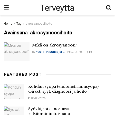
Terveyttä
Home
Tag
akrosyanoosihoito
Avainsana:
akrosyanoosihoito
Mikä on akrosyanoosi?
BY
NUUTTI PESONEN, M.D.
07/05/2021
0
FEATURED POST
Kohdun syöpä (endometriumisyöpä):
Oireet, syyt, diagnoosi ja hoito
07/08/2026
Syövät, jotka nostavat
kalsitoniinipitoisuutta