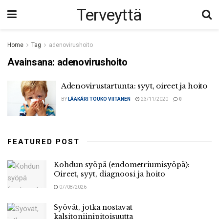
Terveyttä
Home
Tag
adenovirushoito
Avainsana:
adenovirushoito
Adenovirustartunta: syyt, oireet ja hoito
BY
LÄÄKÄRI TOUKO VIITANEN
23/11/2020
0
FEATURED POST
Kohdun syöpä (endometriumisyöpä):
Oireet, syyt, diagnoosi ja hoito
07/08/2026
Syövät, jotka nostavat
kalsitoniinipitoisuutta