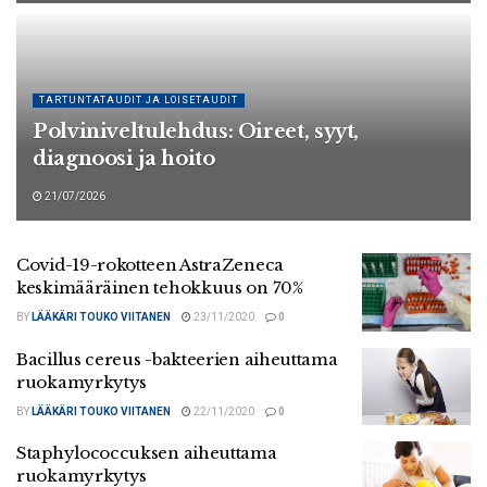
TARTUNTATAUDIT JA LOISETAUDIT
Polviniveltulehdus: Oireet, syyt,
diagnoosi ja hoito
21/07/2026
Covid-19-rokotteen AstraZeneca
keskimääräinen tehokkuus on 70%
BY
LÄÄKÄRI TOUKO VIITANEN
23/11/2020
0
Bacillus cereus -bakteerien aiheuttama
ruokamyrkytys
BY
LÄÄKÄRI TOUKO VIITANEN
22/11/2020
0
Staphylococcuksen aiheuttama
ruokamyrkytys