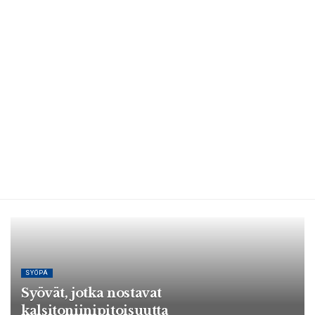
SYÖPÄ
Syövät, jotka nostavat
kalsitoniinipitoisuutta