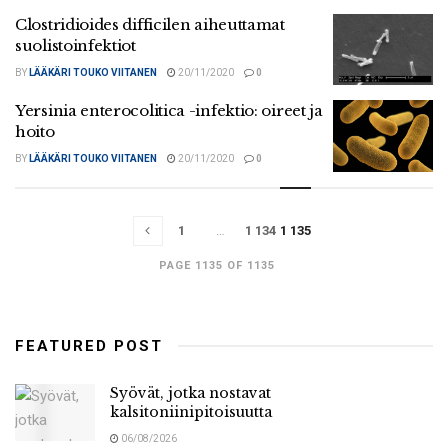
Clostridioides difficilen aiheuttamat
suolistoinfektiot
BY
LÄÄKÄRI TOUKO VIITANEN
20/11/2020
0
Yersinia enterocolitica -infektio: oireet ja
hoito
BY
LÄÄKÄRI TOUKO VIITANEN
20/11/2020
0
1
…
1 134
1 135
PAGE 1135 OF 1135
FEATURED POST
Syövät, jotka nostavat
kalsitoniinipitoisuutta
06/08/2026