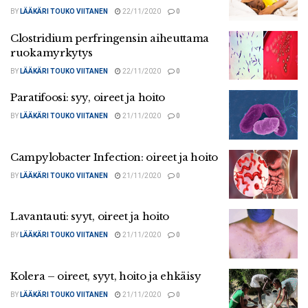
BY
LÄÄKÄRI TOUKO VIITANEN
22/11/2020
0
Clostridium perfringensin aiheuttama
ruokamyrkytys
BY
LÄÄKÄRI TOUKO VIITANEN
22/11/2020
0
Paratifoosi: syy, oireet ja hoito
BY
LÄÄKÄRI TOUKO VIITANEN
21/11/2020
0
Campylobacter Infection: oireet ja hoito
BY
LÄÄKÄRI TOUKO VIITANEN
21/11/2020
0
Lavantauti: syyt, oireet ja hoito
BY
LÄÄKÄRI TOUKO VIITANEN
21/11/2020
0
Kolera – oireet, syyt, hoito ja ehkäisy
BY
LÄÄKÄRI TOUKO VIITANEN
21/11/2020
0