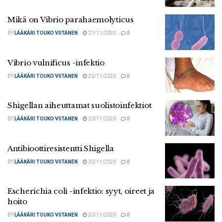
Mikä on Vibrio parahaemolyticus
BY
LÄÄKÄRI TOUKO VIITANEN
21/11/2020
0
Vibrio vulnificus -infektio
BY
LÄÄKÄRI TOUKO VIITANEN
20/11/2020
0
Shigellan aiheuttamat suolistoinfektiot
BY
LÄÄKÄRI TOUKO VIITANEN
20/11/2020
0
Antibioottiresistentti Shigella
BY
LÄÄKÄRI TOUKO VIITANEN
20/11/2020
0
Escherichia coli -infektio: syyt, oireet ja
hoito
BY
LÄÄKÄRI TOUKO VIITANEN
20/11/2020
0