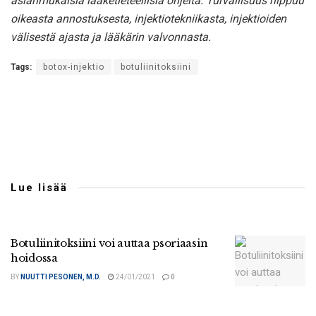
asianmukaisia lääketieteellisiä ohjeita. Turvallisuus riippuu
oikeasta annostuksesta, injektiotekniikasta, injektioiden
välisestä ajasta ja lääkärin valvonnasta.
Tags:
botox-injektio
botuliinitoksiini
Lue lisää
Botuliinitoksiini voi auttaa psoriaasin
hoidossa
BY
NUUTTI PESONEN, M.D.
24/01/2021
0