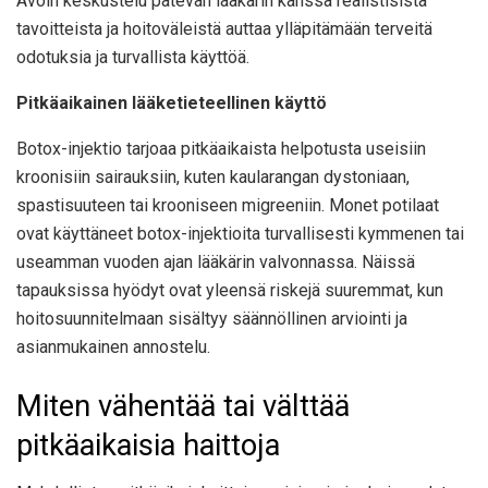
Avoin keskustelu pätevän lääkärin kanssa realistisista
tavoitteista ja hoitoväleistä auttaa ylläpitämään terveitä
odotuksia ja turvallista käyttöä.
Pitkäaikainen lääketieteellinen käyttö
Botox-injektio tarjoaa pitkäaikaista helpotusta useisiin
kroonisiin sairauksiin, kuten kaularangan dystoniaan,
spastisuuteen tai krooniseen migreeniin. Monet potilaat
ovat käyttäneet botox-injektioita turvallisesti kymmenen tai
useamman vuoden ajan lääkärin valvonnassa. Näissä
tapauksissa hyödyt ovat yleensä riskejä suuremmat, kun
hoitosuunnitelmaan sisältyy säännöllinen arviointi ja
asianmukainen annostelu.
Miten vähentää tai välttää
pitkäaikaisia haittoja