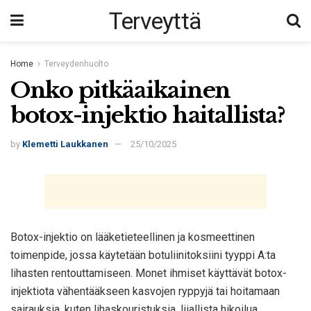
Terveyttä
Home
Terveydenhuolto
Onko pitkäaikainen
botox-injektio haitallista?
by
Klemetti Laukkanen
25/10/2025
Botox-injektio on lääketieteellinen ja kosmeettinen
toimenpide, jossa käytetään botuliinitoksiini tyyppi A:ta
lihasten rentouttamiseen. Monet ihmiset käyttävät botox-
injektiota vähentääkseen kasvojen ryppyjä tai hoitamaan
sairauksia, kuten lihaskouristuksia, liiallista hikoilua,