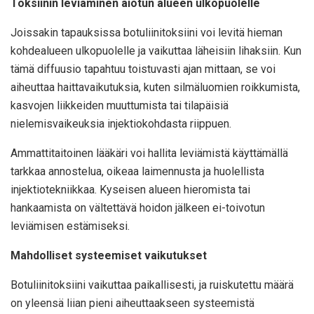
Toksiinin leviäminen aiotun alueen ulkopuolelle
Joissakin tapauksissa botuliinitoksiini voi levitä hieman
kohdealueen ulkopuolelle ja vaikuttaa läheisiin lihaksiin. Kun
tämä diffuusio tapahtuu toistuvasti ajan mittaan, se voi
aiheuttaa haittavaikutuksia, kuten silmäluomien roikkumista,
kasvojen liikkeiden muuttumista tai tilapäisiä
nielemisvaikeuksia injektiokohdasta riippuen.
Ammattitaitoinen lääkäri voi hallita leviämistä käyttämällä
tarkkaa annostelua, oikeaa laimennusta ja huolellista
injektiotekniikkaa. Kyseisen alueen hieromista tai
hankaamista on vältettävä hoidon jälkeen ei-toivotun
leviämisen estämiseksi.
Mahdolliset systeemiset vaikutukset
Botuliinitoksiini vaikuttaa paikallisesti, ja ruiskutettu määrä
on yleensä liian pieni aiheuttaakseen systeemistä