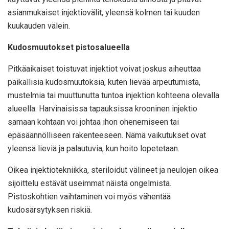
asianmukaiset injektiovälit, yleensä kolmen tai kuuden
kuukauden välein.
Kudosmuutokset pistosalueella
Pitkäaikaiset toistuvat injektiot voivat joskus aiheuttaa
paikallisia kudosmuutoksia, kuten lievää arpeutumista,
mustelmia tai muuttunutta tuntoa injektion kohteena olevalla
alueella. Harvinaisissa tapauksissa krooninen injektio
samaan kohtaan voi johtaa ihon ohenemiseen tai
epäsäännölliseen rakenteeseen. Nämä vaikutukset ovat
yleensä lieviä ja palautuvia, kun hoito lopetetaan.
Oikea injektiotekniikka, steriloidut välineet ja neulojen oikea
sijoittelu estävät useimmat näistä ongelmista.
Pistoskohtien vaihtaminen voi myös vähentää
kudosärsytyksen riskiä.