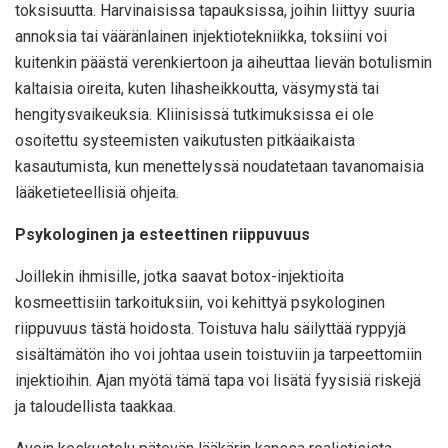
toksisuutta. Harvinaisissa tapauksissa, joihin liittyy suuria
annoksia tai vääränlainen injektiotekniikka, toksiini voi
kuitenkin päästä verenkiertoon ja aiheuttaa lievän botulismin
kaltaisia oireita, kuten lihasheikkoutta, väsymystä tai
hengitysvaikeuksia. Kliinisissä tutkimuksissa ei ole
osoitettu systeemisten vaikutusten pitkäaikaista
kasautumista, kun menettelyssä noudatetaan tavanomaisia
lääketieteellisiä ohjeita.
Psykologinen ja esteettinen riippuvuus
Joillekin ihmisille, jotka saavat botox-injektioita
kosmeettisiin tarkoituksiin, voi kehittyä psykologinen
riippuvuus tästä hoidosta. Toistuva halu säilyttää ryppyjä
sisältämätön iho voi johtaa usein toistuviin ja tarpeettomiin
injektioihin. Ajan myötä tämä tapa voi lisätä fyysisiä riskejä
ja taloudellista taakkaa.