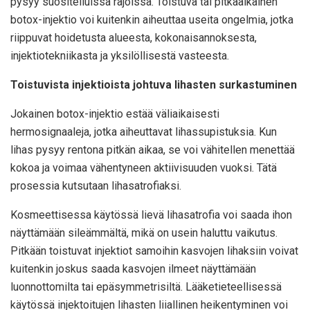
pysyy suositelluissa rajoissa. Toistuva tai pitkäaikainen
botox-injektio voi kuitenkin aiheuttaa useita ongelmia, jotka
riippuvat hoidetusta alueesta, kokonaisannoksesta,
injektiotekniikasta ja yksilöllisestä vasteesta.
Toistuvista injektioista johtuva lihasten surkastuminen
Jokainen botox-injektio estää väliaikaisesti
hermosignaaleja, jotka aiheuttavat lihassupistuksia. Kun
lihas pysyy rentona pitkän aikaa, se voi vähitellen menettää
kokoa ja voimaa vähentyneen aktiivisuuden vuoksi. Tätä
prosessia kutsutaan lihasatrofiaksi.
Kosmeettisessa käytössä lievä lihasatrofia voi saada ihon
näyttämään sileämmältä, mikä on usein haluttu vaikutus.
Pitkään toistuvat injektiot samoihin kasvojen lihaksiin voivat
kuitenkin joskus saada kasvojen ilmeet näyttämään
luonnottomilta tai epäsymmetrisiltä. Lääketieteellisessä
käytössä injektoitujen lihasten liiallinen heikentyminen voi