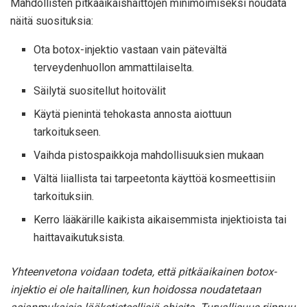
Mahdollisten pitkäaikaishaittojen minimoimiseksi noudata
näitä suosituksia:
Ota botox-injektio vastaan vain pätevältä
terveydenhuollon ammattilaiselta.
Säilytä suositellut hoitovälit
Käytä pienintä tehokasta annosta aiottuun
tarkoitukseen.
Vaihda pistospaikkoja mahdollisuuksien mukaan
Vältä liiallista tai tarpeetonta käyttöä kosmeettisiin
tarkoituksiin.
Kerro lääkärille kaikista aikaisemmista injektioista tai
haittavaikutuksista.
Yhteenvetona voidaan todeta, että pitkäaikainen botox-
injektio ei ole haitallinen, kun hoidossa noudatetaan