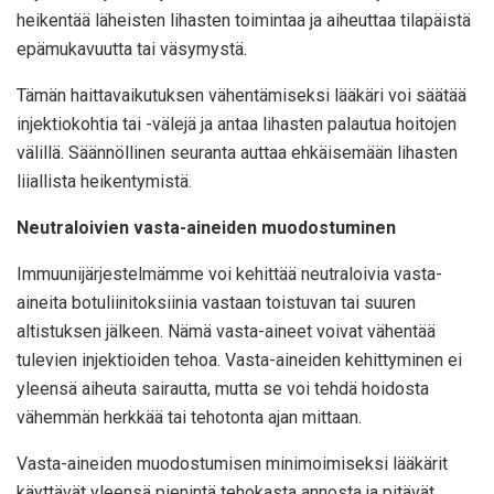
heikentää läheisten lihasten toimintaa ja aiheuttaa tilapäistä
epämukavuutta tai väsymystä.
Tämän haittavaikutuksen vähentämiseksi lääkäri voi säätää
injektiokohtia tai -välejä ja antaa lihasten palautua hoitojen
välillä. Säännöllinen seuranta auttaa ehkäisemään lihasten
liiallista heikentymistä.
Neutraloivien vasta-aineiden muodostuminen
Immuunijärjestelmämme voi kehittää neutraloivia vasta-
aineita botuliinitoksiinia vastaan toistuvan tai suuren
altistuksen jälkeen. Nämä vasta-aineet voivat vähentää
tulevien injektioiden tehoa. Vasta-aineiden kehittyminen ei
yleensä aiheuta sairautta, mutta se voi tehdä hoidosta
vähemmän herkkää tai tehotonta ajan mittaan.
Vasta-aineiden muodostumisen minimoimiseksi lääkärit
käyttävät yleensä pienintä tehokasta annosta ja pitävät