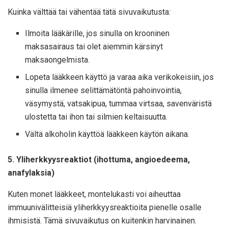
Kuinka välttää tai vähentää tätä sivuvaikutusta:
Ilmoita lääkärille, jos sinulla on krooninen
maksasairaus tai olet aiemmin kärsinyt
maksaongelmista.
Lopeta lääkkeen käyttö ja varaa aika verikokeisiin, jos
sinulla ilmenee selittämätöntä pahoinvointia,
väsymystä, vatsakipua, tummaa virtsaa, savenväristä
ulostetta tai ihon tai silmien keltaisuutta.
Vältä alkoholin käyttöä lääkkeen käytön aikana.
5. Yliherkkyysreaktiot (ihottuma, angioedeema,
anafylaksia)
Kuten monet lääkkeet, montelukasti voi aiheuttaa
immuunivälitteisiä yliherkkyysreaktioita pienelle osalle
ihmisistä. Tämä sivuvaikutus on kuitenkin harvinainen.