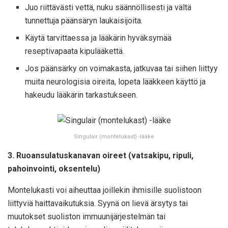
Juo riittävästi vettä, nuku säännöllisesti ja vältä
tunnettuja päänsäryn laukaisijoita.
Käytä tarvittaessa ja lääkärin hyväksymää
reseptivapaata kipulääkettä.
Jos päänsärky on voimakasta, jatkuvaa tai siihen liittyy
muita neurologisia oireita, lopeta lääkkeen käyttö ja
hakeudu lääkärin tarkastukseen.
Singulair (montelukast) -lääke
3. Ruoansulatuskanavan oireet (vatsakipu, ripuli,
pahoinvointi, oksentelu)
Montelukasti voi aiheuttaa joillekin ihmisille suolistoon
liittyviä haittavaikutuksia. Syynä on lievä ärsytys tai
muutokset suoliston immuunijärjestelmän tai