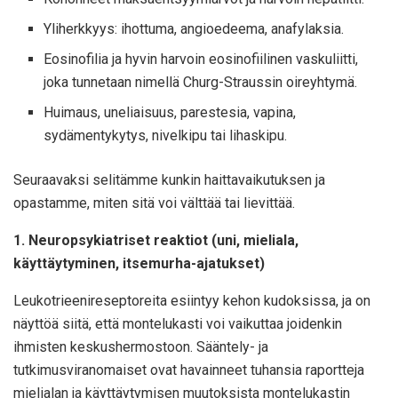
Yliherkkyys: ihottuma, angioedeema, anafylaksia.
Eosinofilia ja hyvin harvoin eosinofiilinen vaskuliitti,
joka tunnetaan nimellä Churg-Straussin oireyhtymä.
Huimaus, uneliaisuus, parestesia, vapina,
sydämentykytys, nivelkipu tai lihaskipu.
Seuraavaksi selitämme kunkin haittavaikutuksen ja
opastamme, miten sitä voi välttää tai lievittää.
1. Neuropsykiatriset reaktiot (uni, mieliala,
käyttäytyminen, itsemurha-ajatukset)
Leukotrieenireseptoreita esiintyy kehon kudoksissa, ja on
näyttöä siitä, että montelukasti voi vaikuttaa joidenkin
ihmisten keskushermostoon. Sääntely- ja
tutkimusviranomaiset ovat havainneet tuhansia raportteja
mielialan ja käyttäytymisen muutoksista montelukastin