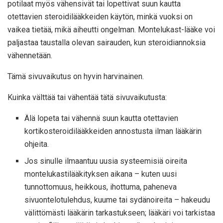
potilaat myös vähensivät tai lopettivat suun kautta
otettavien steroidilääkkeiden käytön, minkä vuoksi on
vaikea tietää, mikä aiheutti ongelman. Montelukast-lääke voi
paljastaa taustalla olevan sairauden, kun steroidiannoksia
vähennetään.
Tämä sivuvaikutus on hyvin harvinainen.
Kuinka välttää tai vähentää tätä sivuvaikutusta:
Älä lopeta tai vähennä suun kautta otettavien
kortikosteroidilääkkeiden annostusta ilman lääkärin
ohjeita.
Jos sinulle ilmaantuu uusia systeemisiä oireita
montelukastilääkityksen aikana – kuten uusi
tunnottomuus, heikkous, ihottuma, paheneva
sivuontelotulehdus, kuume tai sydänoireita – hakeudu
välittömästi lääkärin tarkastukseen; lääkäri voi tarkistaa