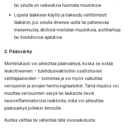
tai sinulla on vaikeuksia huomata muutoksia.
Lopeta lääkkeen käyttö ja hakeudu välittömästi
lääkäriin, jos sinulla ilmenee uutta tai pahenevaa
masennusta, äkillisiä mielialan muutoksia, aistiharhoja
tai itsetuhoisia ajatuksia.
2. Päänsärky
Montelukasti voi aiheuttaa päänsärkyä, koska se estää
leukotrieenien – tulehdusreaktioihin osallistuvien
välittäjäaineiden – toimintaa ja voi myös vaikuttaa
verisuoniin ja aivojen hermosignaaleihin. Tämä muutos voi
muuttaa verisuonten sävyä tai laukaista lieviä
neuroinflammatorisia reaktioita, mikä voi aiheuttaa
päänsärkyä joillekin ihmisille.
Kuinka välttää tai vähentää tätä sivuvaikutusta: