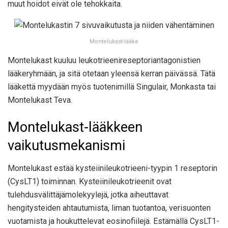
muut hoidot eivät ole tehokkaita.
Montelukast-lääke
Montelukast kuuluu leukotrieenireseptoriantagonistien
lääkeryhmään, ja sitä otetaan yleensä kerran päivässä. Tätä
lääkettä myydään myös tuotenimillä Singulair, Monkasta tai
Montelukast Teva.
Montelukast-lääkkeen
vaikutusmekanismi
Montelukast estää kysteiinileukotrieeni-tyypin 1 reseptorin
(CysLT1) toiminnan. Kysteiinileukotrieenit ovat
tulehdusvälittäjämolekyylejä, jotka aiheuttavat
hengitysteiden ahtautumista, liman tuotantoa, verisuonten
vuotamista ja houkuttelevat eosinofiilejä. Estämällä CysLT1-