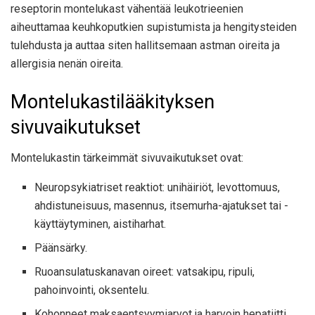
reseptorin montelukast vähentää leukotrieenien
aiheuttamaa keuhkoputkien supistumista ja hengitysteiden
tulehdusta ja auttaa siten hallitsemaan astman oireita ja
allergisia nenän oireita.
Montelukastilääkityksen
sivuvaikutukset
Montelukastin tärkeimmät sivuvaikutukset ovat:
Neuropsykiatriset reaktiot: unihäiriöt, levottomuus,
ahdistuneisuus, masennus, itsemurha-ajatukset tai -
käyttäytyminen, aistiharhat.
Päänsärky.
Ruoansulatuskanavan oireet: vatsakipu, ripuli,
pahoinvointi, oksentelu.
Kohonneet maksaentsyymiarvot ja harvoin hepatiitti.