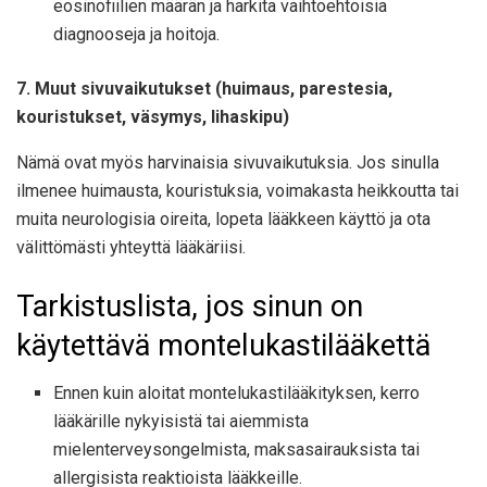
eosinofiilien määrän ja harkita vaihtoehtoisia
diagnooseja ja hoitoja.
7. Muut sivuvaikutukset (huimaus, parestesia,
kouristukset, väsymys, lihaskipu)
Nämä ovat myös harvinaisia sivuvaikutuksia. Jos sinulla
ilmenee huimausta, kouristuksia, voimakasta heikkoutta tai
muita neurologisia oireita, lopeta lääkkeen käyttö ja ota
välittömästi yhteyttä lääkäriisi.
Tarkistuslista, jos sinun on
käytettävä montelukastilääkettä
Ennen kuin aloitat montelukastilääkityksen, kerro
lääkärille nykyisistä tai aiemmista
mielenterveysongelmista, maksasairauksista tai
allergisista reaktioista lääkkeille.