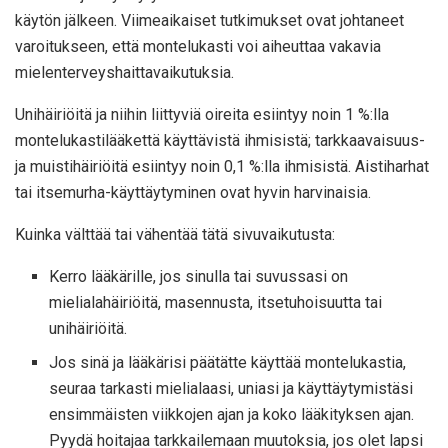
käytön jälkeen. Viimeaikaiset tutkimukset ovat johtaneet
varoitukseen, että montelukasti voi aiheuttaa vakavia
mielenterveyshaittavaikutuksia.
Unihäiriöitä ja niihin liittyviä oireita esiintyy noin 1 %:lla
montelukastilääkettä käyttävistä ihmisistä; tarkkaavaisuus-
ja muistihäiriöitä esiintyy noin 0,1 %:lla ihmisistä. Aistiharhat
tai itsemurha-käyttäytyminen ovat hyvin harvinaisia.
Kuinka välttää tai vähentää tätä sivuvaikutusta:
Kerro lääkärille, jos sinulla tai suvussasi on
mielialahäiriöitä, masennusta, itsetuhoisuutta tai
unihäiriöitä.
Jos sinä ja lääkärisi päätätte käyttää montelukastia,
seuraa tarkasti mielialaasi, uniasi ja käyttäytymistäsi
ensimmäisten viikkojen ajan ja koko lääkityksen ajan.
Pyydä hoitajaa tarkkailemaan muutoksia, jos olet lapsi