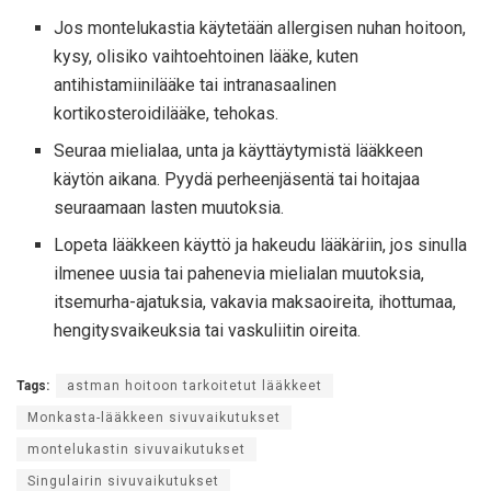
Jos montelukastia käytetään allergisen nuhan hoitoon,
kysy, olisiko vaihtoehtoinen lääke, kuten
antihistamiinilääke tai intranasaalinen
kortikosteroidilääke, tehokas.
Seuraa mielialaa, unta ja käyttäytymistä lääkkeen
käytön aikana. Pyydä perheenjäsentä tai hoitajaa
seuraamaan lasten muutoksia.
Lopeta lääkkeen käyttö ja hakeudu lääkäriin, jos sinulla
ilmenee uusia tai pahenevia mielialan muutoksia,
itsemurha-ajatuksia, vakavia maksaoireita, ihottumaa,
hengitysvaikeuksia tai vaskuliitin oireita.
Tags:
astman hoitoon tarkoitetut lääkkeet
Monkasta-lääkkeen sivuvaikutukset
montelukastin sivuvaikutukset
Singulairin sivuvaikutukset