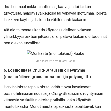
Jos huomaat nokkosihottumaa, kasvojen tai kurkun
turvotusta, hengitysvaikeuksia tai vakavaa ihottumaa, lopeta
lääkkeen käyttö ja hakeudu välittömästi lääkäriin.
Älä aloita montelukastin käyttöä uudelleen vakavan
yliherkkyysreaktion jälkeen, ellei pätevä lääkäri ole todennut
sen olevan turvallista.
Monkasta (montelukast) -lääke
6. Eosinofilia ja Churg-Straussin oireyhtymä
(eosinofiilinen granuloomatoosi ja polyangiitti)
Harvinaisissa tapauksissa lääkärit ovat havainneet
eosinofiilimäärän nousua ja Churg-Straussin oireyhtymään
viittaavia vaskuliitin oireita potilailla, jotka käyttävät
montelukastia. Monet näistä tapauksista tapahtuivat, kun