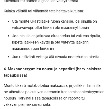
tulehdusreaktioiden signaalien välityksessä.
Kuinka välttää tai vähentää tätä haittavaikutusta:
Ota montelukastilääke ruoan kanssa, jos sinulla on
vatsavaivoja, ellei lääkäri ole määrännyt toisin.
Jos sinulla on jatkuvaa oksentelua tai vaikeaa ripulia,
lopeta lääkkeen käyttö ja ota yhteyttä lääkärin
määränneeseen lääkäriin.
Juo riittävästi vettä ja älä sivuuta nestehukan oireita.
4. Maksaentsyymien nousu ja hepatiitti (harvinaisissa
tapauksissa)
Montelukasti metaboloituu maksassa, ja joillakin ihmisillä
se aiheuttaa palautuvan seerumin transaminaasientsyymien
nousun. Harvinaisissa tapauksissa on raportoitu
vakavampia maksavaurioita.