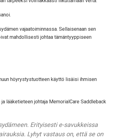
an tarpeeksi voimakkaasti liikuttamaan verta.
anoi.
ä sydämen vajaatoiminnassa. Sellaisenaan sen
 voivat mahdollisesti johtaa tämäntyyppiseen
muun höyrystystuotteen käyttö lisäisi ihmisen
gi ja lääketieteen johtaja MemorialCare Saddleback
 sydämeen. Erityisesti e-savukkeissa
irauksia. Lyhyt vastaus on, että se on