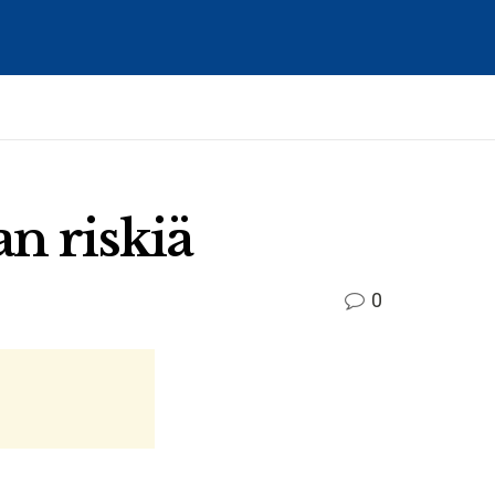
n riskiä
0