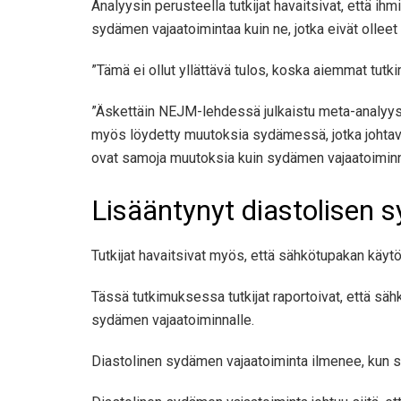
Analyysin perusteella tutkijat havaitsivat, että 
sydämen vajaatoimintaa kuin ne, jotka eivät ollee
”Tämä ei ollut yllättävä tulos, koska aiemmat tutk
”Äskettäin NEJM-lehdessä julkaistu meta-analyysi 
myös löydetty muutoksia sydämessä, jotka johtav
ovat samoja muutoksia kuin sydämen vajaatoiminna
Lisääntynyt diastolisen 
Tutkijat havaitsivat myös, että sähkötupakan käytö
Tässä tutkimuksessa tutkijat raportoivat, että sähk
sydämen vajaatoiminnalle.
Diastolinen sydämen vajaatoiminta ilmenee, kun sydä