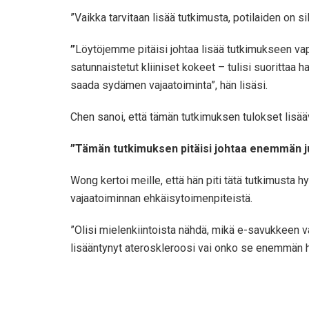
”Vaikka tarvitaan lisää tutkimusta, potilaiden on sil
”
Löytöjemme pitäisi johtaa lisää tutkimukseen va
satunnaistetut kliiniset kokeet – tulisi suorittaa h
saada sydämen vajaatoiminta”, hän lisäsi.
Chen sanoi, että tämän tutkimuksen tulokset lisääv
”Tämän tutkimuksen pitäisi johtaa enemmän jul
Wong kertoi meille, että hän piti tätä tutkimusta h
vajaatoiminnan ehkäisytoimenpiteistä.
”Olisi mielenkiintoista nähdä, mikä e-savukkee
lisääntynyt ateroskleroosi vai onko se enemmän he