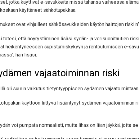
ihmiset, jotka käyttivät e-savukkeita missä tahansa vaiheessa el
t koskaan käyttäneet sähkötupakkaa.
imukset ovat vihjailleet sähkösavukkeiden käytön haittojen riskii
totesi, että höyrystäminen lisäsi sydän- ja verisuonitautien risk
at heikentyneeseen supistumiskykyyn ja rentoutumiseen e-savuk
ssa”, hän lisäsi.
sydämen vajaatoiminnan riski
llä oli suurin vaikutus tietyntyyppiseen sydämen vajaatoimintaan
ötupakan käyttöön liittyvä lisääntynyt sydämen vajaatoiminnan risk
n voi pumpata normaalisti, mutta lihas on liian jäykkä, jotta se t