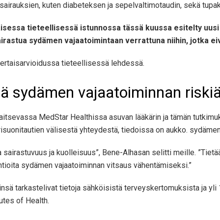
sairauksien, kuten diabeteksen ja sepelvaltimotaudin, sekä tupak
isessa tieteellisessä istunnossa tässä kuussa esitelty uusi
 sairastua sydämen vajaatoimintaan verrattuna niihin, jotka 
vertaisarvioidussa tieteellisessä lehdessä.
ää sydämen vajaatoiminnan riski
tsevassa MedStar Healthissa asuvan lääkärin ja tämän tutkimuksen
risuonitautien välisestä yhteydestä, tiedoissa on aukko. sydämen
 sairastuvuus ja kuolleisuus”, Bene-Alhasan selitti meille. ”Tie
ventioita sydämen vajaatoiminnan vitsaus vähentämiseksi.”
nsä tarkastelivat tietoja sähköisistä terveyskertomuksista ja yli
tutes of Health.