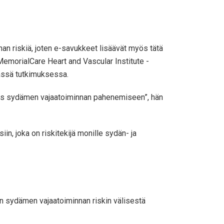
n riskiä, ​​joten e-savukkeet lisäävät myös tätä
 MemorialCare Heart and Vascular Institute -
tässä tutkimuksessa.
myös sydämen vajaatoiminnan pahenemiseen”, hän
in, joka on riskitekijä monille sydän- ja
en sydämen vajaatoiminnan riskin välisestä