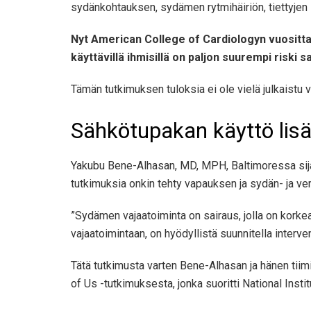
sydänkohtauksen, sydämen rytmihäiriön, tiettyjen 
Nyt American College of Cardiologyn vuositta
käyttävillä ihmisillä on paljon suurempi riski
Tämän tutkimuksen tuloksia ei ole vielä julkaistu 
Sähkötupakan käyttö lis
Yakubu Bene-Alhasan, MD, MPH, Baltimoressa sijai
tutkimuksia onkin tehty vapauksen ja sydän- ja ve
”Sydämen vajaatoiminta on sairaus, jolla on korkea
vajaatoimintaan, on hyödyllistä suunnitella inter
Tätä tutkimusta varten Bene-Alhasan ja hänen tiimi
of Us -tutkimuksesta, jonka suoritti National Insti