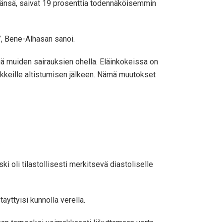
ämäänsä, saivat 19 prosenttia todennäköisemmin
n”, Bene-Alhasan sanoi.
iä muiden sairauksien ohella. Eläinkokeissa on
keille altistumisen jälkeen. Nämä muutokset
.
i oli tilastollisesti merkitsevä diastoliselle
äyttyisi kunnolla verellä.