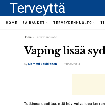
Terveyttä
HOME
SAIRAUDET
TERVEYDENHUOLTO
T
Home
Terveydenhuolto
Vaping lisää sy
by
Klemetti Laukkanen
28/04/2024
Tutkimus osoittaa, että höyrystys jopa kerran