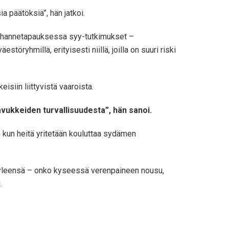
ia päätöksiä”, hän jatkoi.
a ihannetapauksessa syy-tutkimukset –
töryhmillä, erityisesti niillä, joilla on suuri riski
siin liittyvistä vaaroista.
avukkeiden turvallisuudesta”, hän sanoi.
in kun heitä yritetään kouluttaa sydämen
 yleensä – onko kyseessä verenpaineen nousu,
.