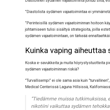
Diastolinen sydämen vajaatoiminta johtuu siitä, e
”Diastolista sydämen vajaatoimintaa ei ymmärret
”Perinteisillä sydämen vajaatoiminnan hoitoon kä
johtamiseen tulisi sisältyä strategioita, joilla e
sydämen vajaatoimintaan, on tärkeää ennaltaehkäis
Kuinka vaping aiheuttaa
Koska e-savukkeita ja muita höyrystystuotteita pi
sydämen vajaatoiminnan riskiä?
”Turvallisempi” ei ole sama asia kuin ”turvallinen
Medical Centerissä Laguna Hillsissä, Kaliforniassa
”Tiedämme muissa tutkimuksissa, että
nikotiini vaikuttaa sydämen tehokka