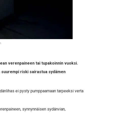
n.
rkean verenpaineen tai tupakoinnin vuoksi.
on suurempi riski sairastua sydämen
 sydänlihas ei pysty pumppaamaan tarpeeksi verta
 verenpaineen, synnynnäisen sydänvian,