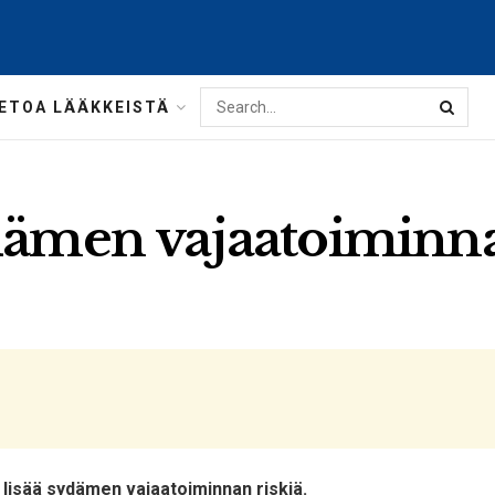
IETOA LÄÄKKEISTÄ
dämen vajaatoiminna
 lisää sydämen vajaatoiminnan riskiä.