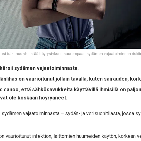
usi tutkimus yhdistää höyrystyksen suurempaan sydämen vajaatoiminnan riskii
 kärsii sydämen vajaatoiminnasta.
änlihas on vaurioitunut jollain tavalla, kuten sairauden, ko
s sanoo, että sähkösavukkeita käyttävillä ihmisillä on palj
eivät ole koskaan höyryäneet.
ii sydämen vajaatoiminnasta – sydän- ja verisuonitilasta, jossa
on vaurioitunut infektion, laittomien huumeiden käytön, korkean