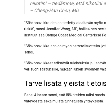
nikotiini – tiedämme, että nikotiini ei
– Cheng-Han Chen, MD
”Sähkösavukkeiden on tiedetty sisältävän myös niko
riskiä”, sanoi Jennifer Wong, MD, hallituksen serti
instituutissa Orange Coast Medical Centerissä Fo
”Sähkösavukkeissa on myös aerosolituotteita, jot
sanoi.
”Sähkösavukkeet edistävät tulehduksia ja lisäävät v
verisuonisairauksille, mukaan lukien sydämen vaja
Tarve lisätä yleistä tiet
Bene-Alhasan sanoi, että lääkäreiden tulisi saada
yhteydestä sekä muista tunnetuista yhteyksistä.