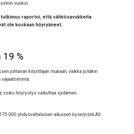
oinnin vuoksi.
 tutkimus raportoi, että sähkösavukkeita
eivät ole koskaan höyryäneet.
.
ä 19 %
 johtavan kirjoittajan mukaan, vaikka joitakin
 vajaatoiminta.
tää, voiko höyrystys vaikuttaa sydämen
 175 000 yhdysvaltalaisen aikuisen kyselyistä All