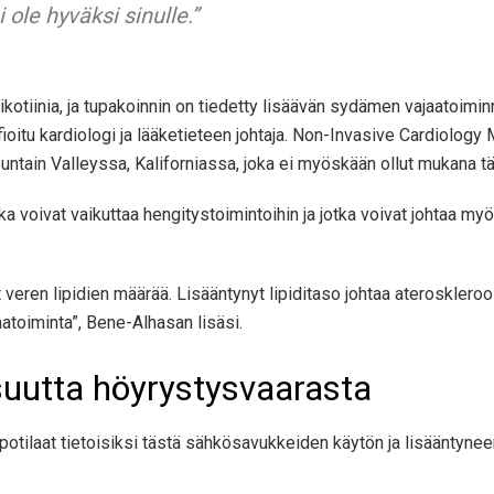
 ole hyväksi sinulle.”
tiinia, ja tupakoinnin on tiedetty lisäävän sydämen vajaatoiminna
fioitu kardiologi ja lääketieteen johtaja. Non-Invasive Cardiology
untain Valleyssa, Kaliforniassa, joka ei myöskään ollut mukana 
ka voivat vaikuttaa hengitystoimintoihin ja jotka voivat johtaa 
eren lipidien määrää. Lisääntynyt lipiditaso johtaa ateroskleroosi
atoiminta”, Bene-Alhasan lisäsi.
oisuutta höyrystysvaarasta
 potilaat tietoisiksi tästä sähkösavukkeiden käytön ja lisääntyne