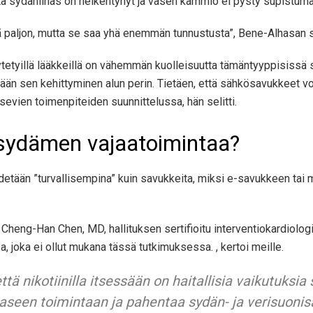
ttä sydänlihas on heikentynyt ja vasen kammio ei pysty supistuma
ä paljon, mutta se saa yhä enemmän tunnustusta”, Bene-Alhasan s
ytetyillä lääkkeillä on vähemmän kuolleisuutta tämäntyyppisiss
stetään sen kehittyminen alun perin. Tietäen, että sähkösavukkeet
evien toimenpiteiden suunnittelussa, hän selitti.
 sydämen vajaatoimintaa?
detään ”turvallisempina” kuin savukkeita, miksi e-savukkeen tai 
”, Cheng-Han Chen, MD, hallituksen sertifioitu interventiokardiolo
, joka ei ollut mukana tässä tutkimuksessa. , kertoi meille.
 nikotiinilla itsessään on haitallisia vaikutuksia
aseen toimintaan ja pahentaa sydän- ja verisuonisa