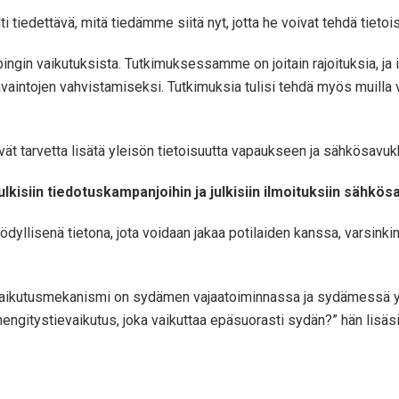
ti tiedettävä, mitä tiedämme siitä nyt, jotta he voivat tehdä tietois
pingin vaikutuksista. Tutkimuksessamme on joitain rajoituksia, j
avaintojen vahvistamiseksi. Tutkimuksia tulisi tehdä myös muilla väes
ät tarvetta lisätä yleisön tietoisuutta vapaukseen ja sähkösavukkei
kisiin tiedotuskampanjoihin ja julkisiin ilmoituksiin sähkös
yödyllisenä tietona, jota voidaan jakaa potilaiden kanssa, varsink
n vaikutusmekanismi on sydämen vajaatoiminnassa ja sydämessä
ngitystievaikutus, joka vaikuttaa epäsuorasti sydän?” hän lisäsi