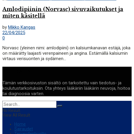
Amlodipiinin (Norvasc) sivuvaikutukset ja
miten käsitellä
by
Mikko Kangas
22/04/2025
0
Norvasc (yleinen nimi: amlodipiini) on kalsiumkanavan estäjä, joka
on määrätty laajasti verenpaineen ja angina. Estämällä kalsiumin
virtaus verisuonten ja sydämen...
Terveyttä
Tämän verkkosivuston sisältö on tarkoitettu vain tiedotus- ja
koulutustarkoituksiin. Ota yhteys lääkäriin lääkärin neuvoja, hoitoa
tai diagnoosia varten.
No Result
View All Result
Home
Sairaudet
Terveydenhuolto