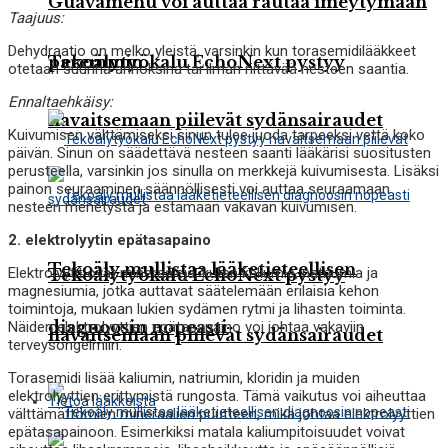
Guavamehu voi auttaa rautaa imeytymään
Taajuus:
Dehydraatio on melko yleistä, varsinkin kun torasemidilääkkeet
Tekoälytyökalu EchoNext pystyy
paremmin
otetaan suurina annoksina tai ilman riittävää nesteen saantia.
Ennaltaehkäisy:
havaitsemaan piilevät sydänsairaudet
Kuivumisen välttämiseksi sinun tulee juoda tarpeeksi vettä koko
päivän. Sinun on säädettävä nesteen saanti lääkärisi suositusten
perusteella, varsinkin jos sinulla on merkkejä kuivumisesta. Lisäksi
painon seuraaminen säännöllisesti voi auttaa seuraamaan
nesteen menetystä ja estämään vakavan kuivumisen.
2. elektrolyytin epätasapaino
Tekoäly mullistaa lääketieteellisen
Elektrolyytit ovat mineraaleja, kuten kaliumia, natriumia ja
Tekoälytyökalu EchoNext pystyy
magnesiumia, jotka auttavat säätelemään erilaisia ​​kehon
toimintoja, mukaan lukien sydämen rytmi ja lihasten toiminta.
diagnoosin nopeasti
Näiden elektrolyyttien epätasapaino voi johtaa vakaviin
havaitsemaan piilevät sydänsairaudet
terveysongelmiin.
Torasemidi lisää kaliumin, natriumin, kloridin ja muiden
elektrolyyttien erittymistä rungosta. Tämä vaikutus voi aiheuttaa
Tietoa lääkkeistä
välttämättömien mineraalien puutteen, mikä johtaa elektrolyyttien
epätasapainoon. Esimerkiksi matala kaliumpitoisuudet voivat