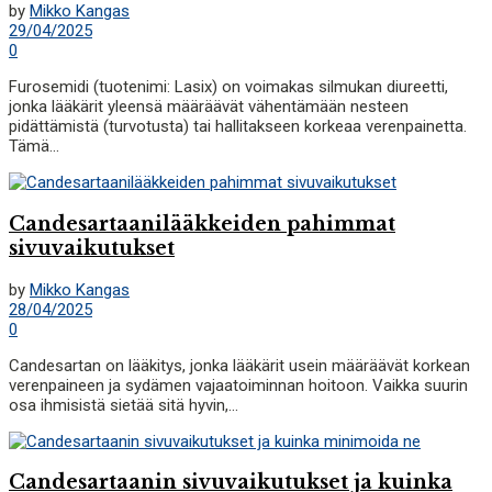
by
Mikko Kangas
29/04/2025
0
Furosemidi (tuotenimi: Lasix) on voimakas silmukan diureetti,
jonka lääkärit yleensä määräävät vähentämään nesteen
pidättämistä (turvotusta) tai hallitakseen korkeaa verenpainetta.
Tämä...
Candesartaanilääkkeiden pahimmat
sivuvaikutukset
by
Mikko Kangas
28/04/2025
0
Candesartan on lääkitys, jonka lääkärit usein määräävät korkean
verenpaineen ja sydämen vajaatoiminnan hoitoon. Vaikka suurin
osa ihmisistä sietää sitä hyvin,...
Candesartaanin sivuvaikutukset ja kuinka