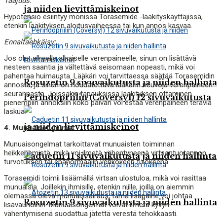
Taajuus:
ja niiden lievittämiskeinot
Hypotensio esiintyy monissa Torasemide -lääkityskäyttäjissä,
etenkin lääkityksen aloitusvaiheessa tai kun annos kasvaa.
Ennaltaehkäisy:
Jos olet alhaalla alhaiselle verenpaineelle, sinun on lisättävä
nesteen saantia ja vältettävä seisomaan nopeasti, mikä voi
pahentaa huimausta. Lääkäri voi tarvittaessa säätää Torasemidin
Rosuzetin 9 sivuvaikutusta ja niiden hallinta
annosta, ja sinun on noudatettava lääkärin neuvoja verenpaineen
seurannasta. Joissakin tapauksissa lääkityksen ottaminen
Perindopriilin (Coversyl) 12 sivuvaikutusta
pienempiin annoksiin koko päivän voi estää verenpaineen teräviä
laskua.
ja niiden lievittämiskeinot
4. Munuaisongelmat
Munuaisongelmat tarkoittavat munuaisten toiminnan
heikkenemistä, mikä voi ilmetä vähentyneenä virtsantuotannon,
Caduetin 11 sivuvaikutusta ja niiden hallinta
turvotuksen tai epänormaalin verikokeen tuloksena.
Torasemidi toimii lisäämällä virtsan ulostuloa, mikä voi rasittaa
munuaisia. Joillekin ihmisille, etenkin niille, joilla on aiemmin
olemassa oleva munuaissairaus, tämä lisäpaine voi johtaa
Rosuzetin 9 sivuvaikutusta ja niiden hallinta
lisävaurioihin. Munuaisongelmat voivat ilmetä kyvyn
vähentymisenä suodattua jätettä verestä tehokkaasti.