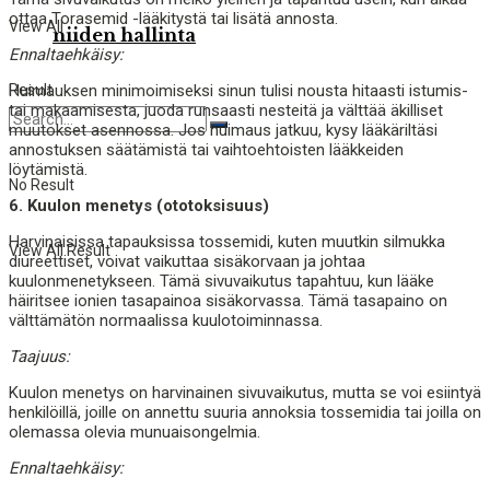
ottaa Torasemid -lääkitystä tai lisätä annosta.
View All
niiden hallinta
Ennaltaehkäisy:
Result
Huimauksen minimoimiseksi sinun tulisi nousta hitaasti istumis-
tai makaamisesta, juoda runsaasti nesteitä ja välttää äkilliset
muutokset asennossa. Jos huimaus jatkuu, kysy lääkäriltäsi
annostuksen säätämistä tai vaihtoehtoisten lääkkeiden
löytämistä.
No Result
6. Kuulon menetys (ototoksisuus)
Harvinaisissa tapauksissa tossemidi, kuten muutkin silmukka
View All Result
diureettiset, voivat vaikuttaa sisäkorvaan ja johtaa
kuulonmenetykseen. Tämä sivuvaikutus tapahtuu, kun lääke
häiritsee ionien tasapainoa sisäkorvassa. Tämä tasapaino on
välttämätön normaalissa kuulotoiminnassa.
Taajuus:
Kuulon menetys on harvinainen sivuvaikutus, mutta se voi esiintyä
henkilöillä, joille on annettu suuria annoksia tossemidia tai joilla on
olemassa olevia munuaisongelmia.
Ennaltaehkäisy: