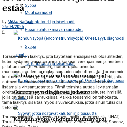
estää
Syöpä
Muut sairaudet
by
Mikko Kangas
Tartuntataudit ja loisetaudit
26/04/2025
Ruoansulatuskanavan sairaudet
0
Syöpä
Torasemidi on lääkitys, jota käytetään ensisijaisesti olosuhteiden,
kuten sydämen vajaatoiminnan, korkean verenpaineen ja nesteen
Tartuntataudit ja loisetaudit
pidättämisen (turvotuksen), hoitoon, joka aiheutuu
munuaissairauden tai maksasairauden aiheuttamista. Torasemidi
Kohdun syöpä (endometriumisyöpä):
kuuluu lääkkeisiin, jotka tunnetaan nimellä silmukka diureetit, jotka
auttavat poistamaan ylimääräistä suolaa ja vettä kehosta
lisäämällä virtsantuotantoa. Tämä toiminta auttaa lievittämään
Oireet, syyt, diagnoosi ja hoito
oireita, kuten turvotusta, ja vähentää sydämen rasitusta ihmisillä,
joilla on tietyissä sairauksissa. Vaikka tossemidi on tehokasta,
tämä lääkitys sisältää myös sivuvaikutuksia, jotka sinun tulisi olla
tietoinen.
Torasemidilääkkeitä myydään myös näillä tuotemerkeillä: UNAT,
Kohdun syöpä (endometriumisyöpä):
Toralis, LISEMID, Tolirasim, Torasemid Zentiva, Demadex, Soaanz,