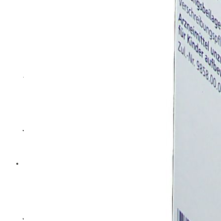
ikääntyneillä?
merkki syövästä?
Voiko suussa tuntuva karvas maku olla
Polviniveltulehdus: Oireet, syyt, diagnoosi
merkki syövästä?
ja hoito
Terveydenhuolto
Polviniveltulehdus: Oireet, syyt, diagnoosi
ja hoito