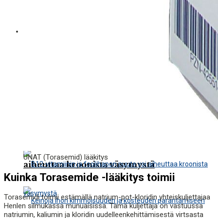
Syitä hengästymiseen alkoholin
Terveydenhuolto
nauttimisen jälkeen
Syitä hengästymiseen alkoholin
nauttimisen jälkeen
B12-vitamiinin ja foolihapon puute voi
UNAT (Torasemid) lääkitys
aiheuttaa kroonista väsymystä
Kuinka Torasemide -lääkitys toimii
Torasemidi toimii estämällä natrium-pot-kloridin yhteiskuljettajaa
Henlen silmukassa munuaisissa. Tämä kuljettaja on vastuussa
natriumin, kaliumin ja kloridin uudelleenkehittämisestä virtsasta