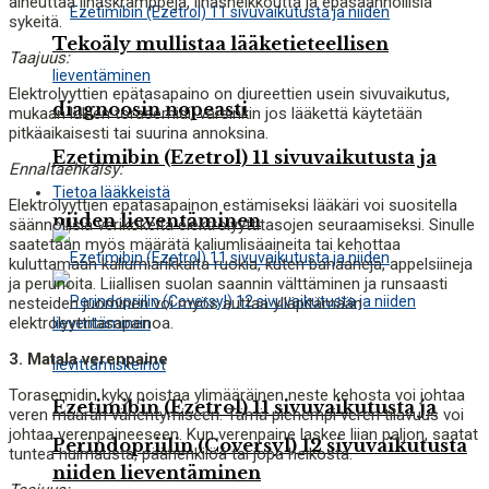
aiheuttaa lihaskramppeja, lihasheikkoutta ja epäsäännöllisiä
sykeitä.
Tekoäly mullistaa lääketieteellisen
Taajuus:
Elektrolyyttien epätasapaino on diureettien usein sivuvaikutus,
diagnoosin nopeasti
mukaan lukien torasemidi, varsinkin jos lääkettä käytetään
pitkäaikaisesti tai suurina annoksina.
Ezetimibin (Ezetrol) 11 sivuvaikutusta ja
Ennaltaehkäisy:
Tietoa lääkkeistä
Elektrolyyttien epätasapainon estämiseksi lääkäri voi suositella
niiden lieventäminen
säännöllisiä verikokeita elektrolyyttitasojen seuraamiseksi. Sinulle
saatetaan myös määrätä kaliumlisäaineita tai kehottaa
kuluttamaan kaliumiarikkaita ruokia, kuten banaaneja, appelsiineja
ja perunoita. Liiallisen suolan saannin välttäminen ja runsaasti
nesteiden juominen voi myös auttaa ylläpitämään
elektrolyyttitasapainoa.
3. Matala verenpaine
Torasemidin kyky poistaa ylimääräinen neste kehosta voi johtaa
Ezetimibin (Ezetrol) 11 sivuvaikutusta ja
veren määrän vähentymiseen. Tämä pienempi veren tilavuus voi
johtaa verenpaineeseen. Kun verenpaine laskee liian paljon, saatat
Perindopriilin (Coversyl) 12 sivuvaikutusta
tuntea huimausta, päähenkilöä tai jopa heikosta.
niiden lieventäminen