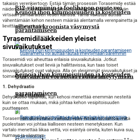
takaisin verenkiertoon. Estää tämän prosessin Torasemide estää
B12-vitamiinin ja foolihapon puute voi
näiden elektrolyyttien imeytymisen, aiheuttaen niiden erittyvän
Keinoja ihon kimmoisuuden ja kosteuden
virtsaan ylimääräisen veden kanssa. Tämä vaikutus auttaa
vähentämään kehon nesteen määrää alentamalla verenpainetta ja
lievittäen turvotusta.
aiheuttaa kroonista väsymystä
parantamiseen
Tyrasemidilääkkeiden yleiset
sivuvaikutukset
Torasemidi voi aiheuttaa erilaisia ​​sivuvaikutuksia. Jotkut
sivuvaikutukset ovat lieviä ja hallittavissa, kun taas toiset
sivuvaikutukset ovat vakavia. Alla on yleisimmät sivuvaikutukset ja
Keinoja ihon kimmoisuuden ja kosteuden
toimenpiteet niiden vähentämiseksi tai välttämiseksi.
Guavamehu voi auttaa rautaa imeytymään
1. Dehydraatio
parantamiseen
paremmin
Dehydraatio tapahtuu, kun kehosi menettää enemmän nesteitä
kuin se ottaa mukaan, mikä johtaa kehon vesipitoisuuden
puutteeseen.
Torasemidin diureettinen vaikutus lisää virtsan tuotantoa, mikä
puolestaan ​​voi johtaa liialliseen nesteen menetykseen. Kun
vartalo menettää liikaa vettä, voi esiintyä oireita, kuten kuiva suu,
huimaus ja väsymys.