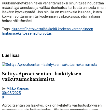
Kuulonmenetyksen riskin vähentämiseksi sinun tulee noudattaa
määrättyjä annoksia ja välttää itsehoitoa tai lisätä annosta ilman
lääkärin hyväksyntää. Jos sinulla on muutoksia kuuloasi, kuten
korvien soittaminen tai kuulemisen vaikeuksissa, etsi lääkärin
hoitoa välittömästi.
Tags:
diureetit
Epätoivottu
lääkkeitä korkean verenpaineen
hoitamiseksi
tossemidi
turvotus
Lue lisää
Selitys Aprocitsentan -lääkityksen
vaikutusmekanismista
by
Mikko Kangas
30/05/2025
0
Aprocitsentan on lääkitys, joka on kehitetty vastustuskykyisen
verenpainetaudin hoitamiseksi - tila, jossa verenpaine pysyy