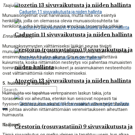
Atozetin 13 sivuvaikutusta ja niiden hallinta
Taajuus:
Munuaisongelmat ovat harvinaisia, mutta niitä voi esiintyä
henkilöillä, joilla on olemassa olevia munuaisolosuhteita tai
henkilöitä, jotka käyttävät suuria annoksia tossemidia pitkään.
Caduetin 11 sivuvaikutusta ja niiden hallinta
Ennaltaehkäisy:
Munuaiskysymysten välttämiseksi lääkäri seuraa tiiviisti
Crestorin (rosuvastatiini) 9 sivuvaikutusta ja
munuaisten toimintaa, etenkin lääkityksen ottamisen muutaman
ensimmäisen kuukauden aikana. Sinun on myös vältettävä
kuivumista, koska riittämätön nesteytys voi pahentaa munuaisten
niiden hallinta
toimintaa. Säännölliset verikokeet ja asianmukainen nesteenhoito
ovat välttämättömiä riskin minimoimiseksi.
Atozetin 13 sivuvaikutusta ja niiden hallinta
5. huimaus ja huimaus
Huimausta voi tapahtua verenpaineen laskun takia, jota
torasemidi voi aiheuttaa, etenkin kun seisovat nopeasti tai
fyysisen aktiivisuuden aikana. Veren määrän vähentynyt tilavuus
voi johtaa aivoihin riittämättömään verenvirtaukseen aiheuttaen
huimausta.
Taajuus:
No Result
Crestorin (rosuvastatiini) 9 sivuvaikutusta ja
Tämä sivuvaikutus on melko yleinen ja tapahtuu usein, kun alkaa