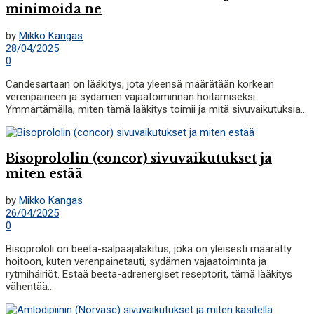
minimoida ne
by
Mikko Kangas
28/04/2025
0
Candesartaan on lääkitys, jota yleensä määrätään korkean
verenpaineen ja sydämen vajaatoiminnan hoitamiseksi.
Ymmärtämällä, miten tämä lääkitys toimii ja mitä sivuvaikutuksia...
Bisoprololin (concor) sivuvaikutukset ja
miten estää
by
Mikko Kangas
26/04/2025
0
Bisoprololi on beeta-salpaajalakitus, joka on yleisesti määrätty
hoitoon, kuten verenpainetauti, sydämen vajaatoiminta ja
rytmihäiriöt. Estää beeta-adrenergiset reseptorit, tämä lääkitys
vähentää...