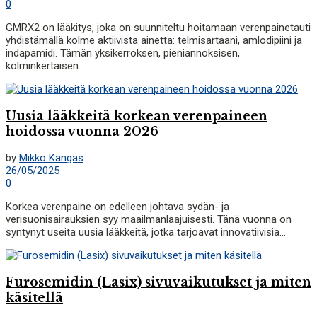
0
GMRX2 on lääkitys, joka on suunniteltu hoitamaan verenpainetauti
yhdistämällä kolme aktiivista ainetta: telmisartaani, amlodipiini ja
indapamidi. Tämän yksikerroksen, pieniannoksisen,
kolminkertaisen...
Uusia lääkkeitä korkean verenpaineen
hoidossa vuonna 2026
by
Mikko Kangas
26/05/2025
0
Korkea verenpaine on edelleen johtava sydän- ja
verisuonisairauksien syy maailmanlaajuisesti. Tänä vuonna on
syntynyt useita uusia lääkkeitä, jotka tarjoavat innovatiivisia...
Furosemidin (Lasix) sivuvaikutukset ja miten
käsitellä