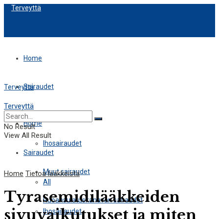
Terveyttä
Home
Sairaudet
Terveyttä
Terveyttä
All
Home
No Result
View All Result
Ihosairaudet
Sairaudet
Muut sairaudet
Home
Tietoa lääkkeistä
All
Tyrasemidilääkkeiden
Ruoansulatuskanavan sairaudet
sivuvaikutukset ja miten
Ihosairaudet