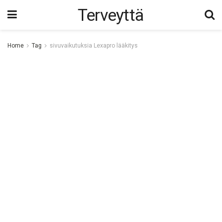
Terveyttä
Home
Tag
sivuvaikutuksia Lexapro lääkitys