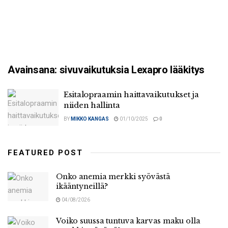
Avainsana:
sivuvaikutuksia Lexapro lääkitys
Esitalopraamin haittavaikutukset ja
niiden hallinta
BY
MIKKO KANGAS
01/10/2025
0
FEATURED POST
Onko anemia merkki syövästä
ikääntyneillä?
04/08/2026
Voiko suussa tuntuva karvas maku olla