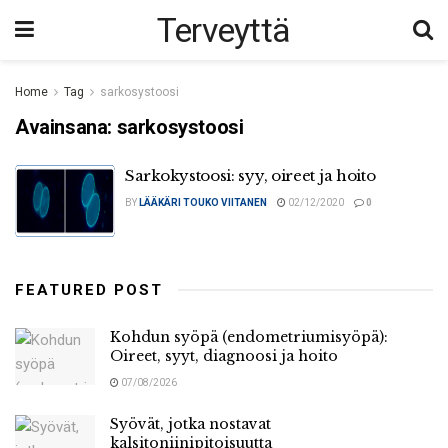
Terveyttä
Home
Tag
sarkosystoosi
Avainsana:
sarkosystoosi
Sarkokystoosi: syy, oireet ja hoito
BY
LÄÄKÄRI TOUKO VIITANEN
02/12/2020
0
FEATURED POST
Kohdun syöpä (endometriumisyöpä):
Oireet, syyt, diagnoosi ja hoito
07/08/2026
Syövät, jotka nostavat
kalsitoniinipitoisuutta