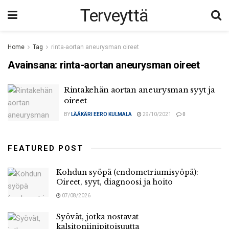
Terveyttä
Home
Tag
rinta-aortan aneurysman oireet
Avainsana:
rinta-aortan aneurysman oireet
Rintakehän aortan aneurysman syyt ja
oireet
BY
LÄÄKÄRI EERO KULMALA
29/10/2021
0
FEATURED POST
Kohdun syöpä (endometriumisyöpä):
Oireet, syyt, diagnoosi ja hoito
07/08/2026
Syövät, jotka nostavat
kalsitoniinipitoisuutta