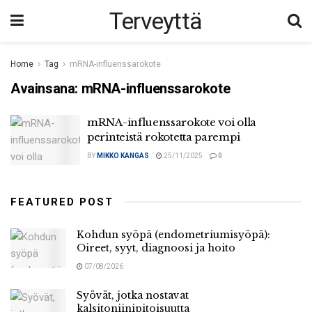
Terveyttä
Home
Tag
mRNA-influenssarokote
Avainsana:
mRNA-influenssarokote
mRNA-influenssarokote voi olla
perinteistä rokotetta parempi
BY
MIKKO KANGAS
25/11/2025
0
FEATURED POST
Kohdun syöpä (endometriumisyöpä):
Oireet, syyt, diagnoosi ja hoito
07/08/2026
Syövät, jotka nostavat
kalsitoniinipitoisuutta