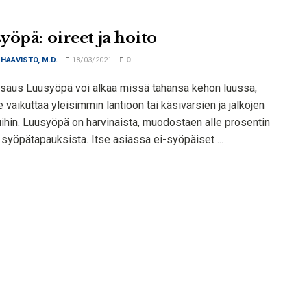
yöpä: oireet ja hoito
 HAAVISTO, M.D.
18/03/2021
0
tsaus Luusyöpä voi alkaa missä tahansa kehon luussa,
 vaikuttaa yleisimmin lantioon tai käsivarsien ja jalkojen
luihin. Luusyöpä on harvinaista, muodostaen alle prosentin
 syöpätapauksista. Itse asiassa ei-syöpäiset ...