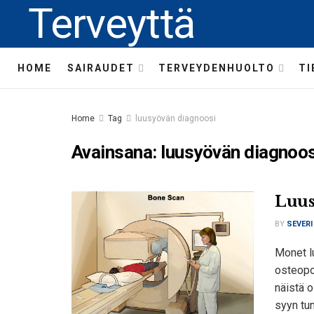
Terveyttä
HOME
SAIRAUDET
TERVEYDENHUOLTO
TI
Home
Tag
luusyövän diagnoosi
Avainsana:
luusyövän diagnoos
Luus
BY
SEVERI
Monet lu
osteopo
näistä o
syyn tun