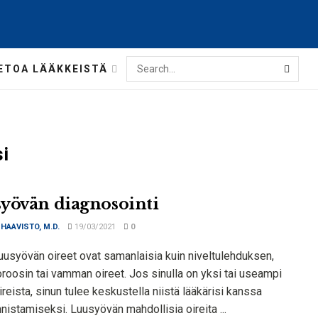
ETOA LÄÄKKEISTÄ
i
yövän diagnosointi
 HAAVISTO, M.D.
19/03/2021
0
usyövän oireet ovat samanlaisia ​​kuin niveltulehduksen,
roosin tai vamman oireet. Jos sinulla on yksi tai useampi
ireista, sinun tulee keskustella niistä lääkärisi kanssa
nistamiseksi. Luusyövän mahdollisia oireita ...