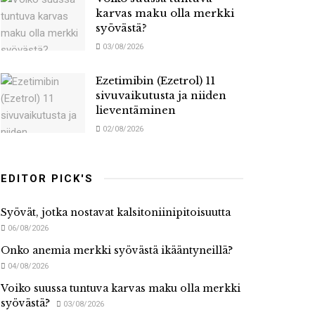
karvas maku olla merkki
syövästä?
03/08/2026
Ezetimibin (Ezetrol) 11
sivuvaikutusta ja niiden
lieventäminen
02/08/2026
EDITOR PICK'S
Syövät, jotka nostavat kalsitoniinipitoisuutta
06/08/2026
Onko anemia merkki syövästä ikääntyneillä?
04/08/2026
Voiko suussa tuntuva karvas maku olla merkki
syövästä?
03/08/2026