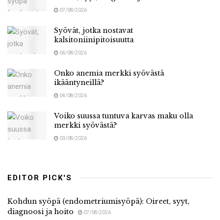
07/08/2026
Syövät, jotka nostavat
kalsitoniinipitoisuutta
06/08/2026
Onko anemia merkki syövästä
ikääntyneillä?
04/08/2026
Voiko suussa tuntuva karvas maku olla
merkki syövästä?
03/08/2026
EDITOR PICK'S
Kohdun syöpä (endometriumisyöpä): Oireet, syyt,
diagnoosi ja hoito
07/08/2026