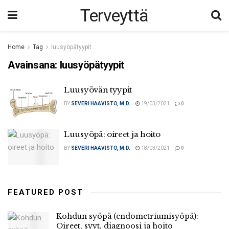
Terveyttä
Home
Tag
luusyöpätyypit
Avainsana:
luusyöpätyypit
Luusyövän tyypit
BY
SEVERI HAAVISTO, M.D.
19/03/2021
0
Luusyöpä: oireet ja hoito
BY
SEVERI HAAVISTO, M.D.
18/03/2021
0
FEATURED POST
Kohdun syöpä (endometriumisyöpä):
Oireet, syyt, diagnoosi ja hoito