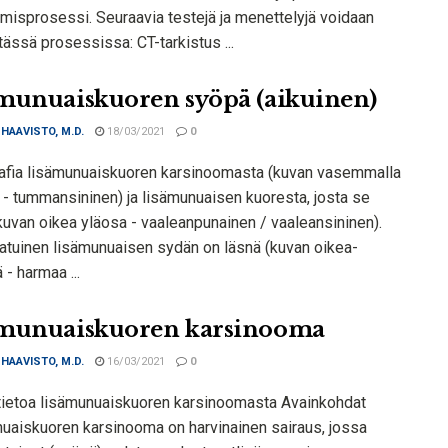
ämisprosessi. Seuraavia testejä ja menettelyjä voidaan
tässä prosessissa: CT-tarkistus ...
munuaiskuoren syöpä (aikuinen)
 HAAVISTO, M.D.
18/03/2021
0
afia lisämunuaiskuoren karsinoomasta (kuvan vasemmalla
 - tummansininen) ja lisämunuaisen kuoresta, josta se
kuvan oikea yläosa - vaaleanpunainen / vaaleansininen).
atuinen lisämunuaisen sydän on läsnä (kuvan oikea-
 - harmaa ...
munuaiskuoren karsinooma
 HAAVISTO, M.D.
16/03/2021
0
 tietoa lisämunuaiskuoren karsinoomasta Avainkohdat
uaiskuoren karsinooma on harvinainen sairaus, jossa