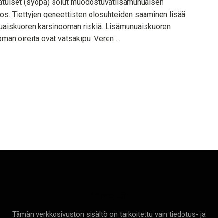
atuiset (syöpä) solut muodostuvatlisämunuaisen
ros. Tiettyjen geneettisten olosuhteiden saaminen lisää
uaiskuoren karsinooman riskiä. Lisämunuaiskuoren
man oireita ovat vatsakipu. Veren ...
Terveyttä
Tämän verkkosivuston sisältö on tarkoitettu vain tiedotus- ja