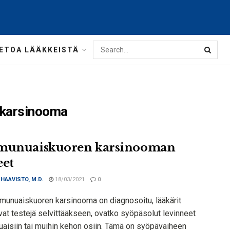
IETOA LÄÄKKEISTÄ
 karsinooma
munuaiskuoren karsinooman
eet
 HAAVISTO, M.D.
18/03/2021
0
ämunuaiskuoren karsinooma on diagnosoitu, lääkärit
vat testejä selvittääkseen, ovatko syöpäsolut levinneet
uaisiin tai muihin kehon osiin. Tämä on syöpävaiheen