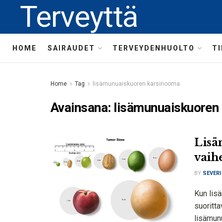
Terveyttä
HOME
SAIRAUDET
TERVEYDENHUOLTO
T
Home
Tag
lisämunuaiskuoren karsinooma
Avainsana:
lisämunuaiskuoren
Lisä
vaih
BY
SEVERI
Kun lis
suoritta
lisämun