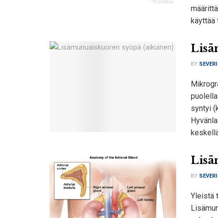
määritt
käyttää 
Lisä
BY
SEVERI
Mikrogr
puolella
syntyi (
Hyvänla
keskellä
Lisä
BY
SEVERI
Yleistä
Lisämun