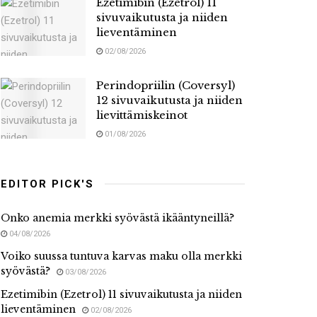
Ezetimibin (Ezetrol) 11
sivuvaikutusta ja niiden
lieventäminen
02/08/2026
Perindopriilin (Coversyl)
12 sivuvaikutusta ja niiden
lievittämiskeinot
01/08/2026
EDITOR PICK'S
Onko anemia merkki syövästä ikääntyneillä?
04/08/2026
Voiko suussa tuntuva karvas maku olla merkki
syövästä?
03/08/2026
Ezetimibin (Ezetrol) 11 sivuvaikutusta ja niiden
lieventäminen
02/08/2026