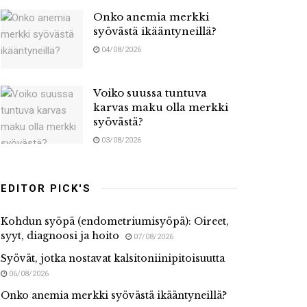
Onko anemia merkki
syövästä ikääntyneillä?
04/08/2026
Voiko suussa tuntuva
karvas maku olla merkki
syövästä?
03/08/2026
EDITOR PICK'S
Kohdun syöpä (endometriumisyöpä): Oireet,
syyt, diagnoosi ja hoito
07/08/2026
Syövät, jotka nostavat kalsitoniinipitoisuutta
06/08/2026
Onko anemia merkki syövästä ikääntyneillä?