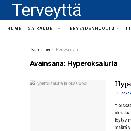
Terveyttä
HOME
SAIRAUDET
TERVEYDENHUOLTO
T
Home
Tag
Hyperoksaluria
Avainsana:
Hyperoksaluria
Hype
BY
LÄÄKÄR
Yleiskat
oksalaat
löytyy m
määrä vi