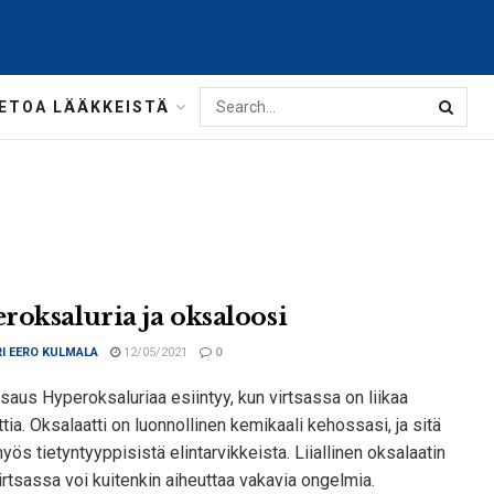
IETOA LÄÄKKEISTÄ
roksaluria ja oksaloosi
I EERO KULMALA
12/05/2021
0
saus Hyperoksaluriaa esiintyy, kun virtsassa on liikaa
tia. Oksalaatti on luonnollinen kemikaali kehossasi, ja sitä
yös tietyntyyppisistä elintarvikkeista. Liiallinen oksalaatin
rtsassa voi kuitenkin aiheuttaa vakavia ongelmia.