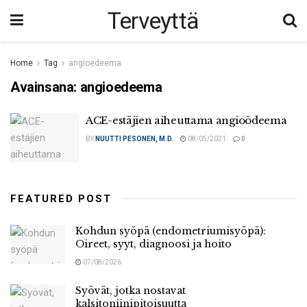
Terveyttä
Home
Tag
angioedeema
Avainsana:
angioedeema
ACE-estäjien aiheuttama angioödeema
BY
NUUTTI PESONEN, M.D.
08/05/2021
0
FEATURED POST
Kohdun syöpä (endometriumisyöpä):
Oireet, syyt, diagnoosi ja hoito
07/08/2026
Syövät, jotka nostavat
kalsitoniinipitoisuutta